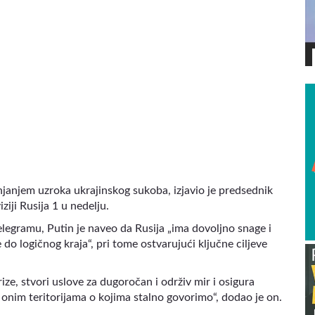
VIDEO
anjanjem uzroka ukrajinskog sukoba, izjavio je predsednik
ziji Rusija 1 u nedelju.
elegramu, Putin je naveo da Rusija „ima dovoljno snage i
o logičnog kraja“, pri tome ostvarujući ključne ciljeve
rize, stvori uslove za dugoročan i održiv mir i osigura
onim teritorijama o kojima stalno govorimo“, dodao je on.