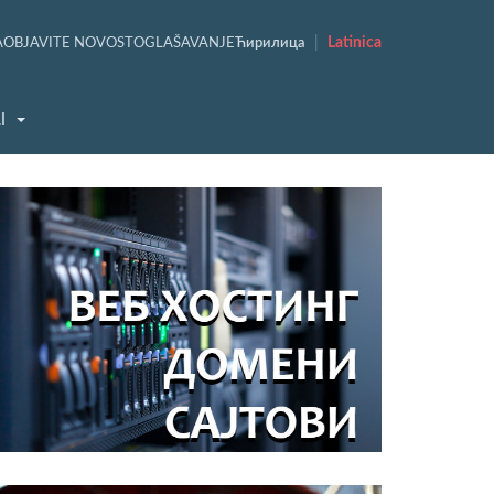
|
Latinica
A
OBJAVITE NOVOST
OGLAŠAVANJE
Ћирилица
I