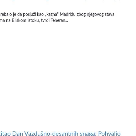
 trebalo je da posluži kao „kazna“ Madridu zbog njegovog stava
a na Bliskom istoku, tvrdi Teheran...
titao Dan Vazdušno-desantnih snaga: Pohvalio