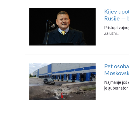
Kijev upo
Rusije — 
Pristupi vojno
Zalužni...
Pet osoba
Moskovsko
Najmanje još 
je gubernator