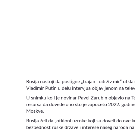
VIDEO
Rusija nastoji da postigne „trajan i održiv mir“ otkl
Vladimir Putin u delu intervjua objavljenom na televi
U snimku koji je novinar Pavel Zarubin objavio na T
resursa da dovede ono što je započeto 2022. godine d
Moskve.
Rusija želi da „otkloni uzroke koji su doveli do ove k
bezbednost ruske države i interese našeg naroda na 