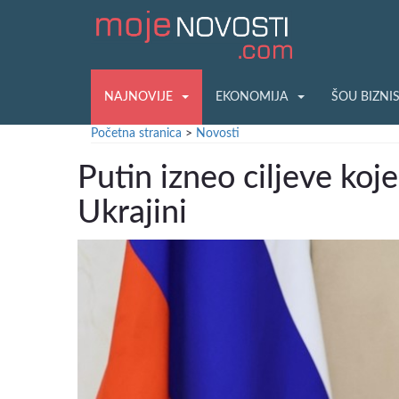
NAJNOVIJE
EKONOMIJA
ŠOU BIZNI
Početna stranica
>
Novosti
Putin izneo ciljeve koj
Ukrajini