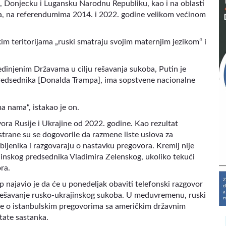
m, Donjecku i Lugansku Narodnu Republiku, kao i na oblasti
a, na referendumima 2014. i 2022. godine velikom većinom
im teritorijama „ruski smatraju svojim maternjim jezikom“ i
dinjenim Državama u cilju rešavanja sukoba, Putin je
 predsednika [Donalda Trampa], ima sopstvene nacionalne
a nama“, istakao je on.
ora Rusije i Ukrajine od 2022. godine. Kao rezultat
trane su se dogovorile da razmene liste uslova za
bljenika i razgovaraju o nastavku pregovora. Kremlj nije
jinskog predsednika Vladimira Zelenskog, ukoliko tekući
ra.
najavio je da će u ponedeljak obaviti telefonski razgovor
i rešavanje rusko-ukrajinskog sukoba. U međuvremenu, ruski
 je o istanbulskim pregovorima sa američkim državnim
tate sastanka.