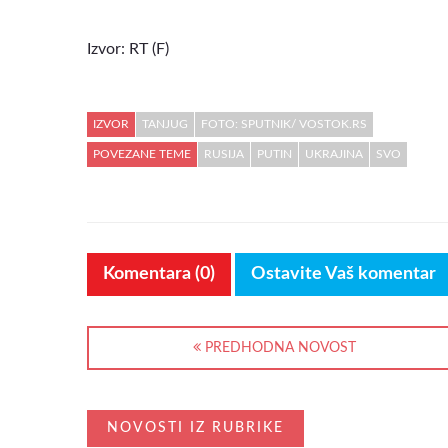
Izvor: RT (F)
IZVOR
TANJUG
FOTO: SPUTNIK/ VOSTOK.RS
POVEZANE TEME
RUSIJA
PUTIN
UKRAJINA
SVO
Komentara (0)
Ostavite Vaš komentar
PREDHODNA NOVOST
NOVOSTI IZ RUBRIKE