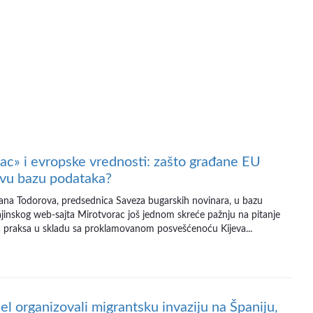
ac» i evropske vrednosti: zašto građane EU
vu bazu podataka?
žana Todorova, predsednica Saveza bugarskih novinara, u bazu
jinskog web-sajta Mirotvorac još jednom skreće pažnju na pitanje
va praksa u skladu sa proklamovanom posvešćenoću Kijeva...
el organizovali migrantsku invaziju na Španiju,