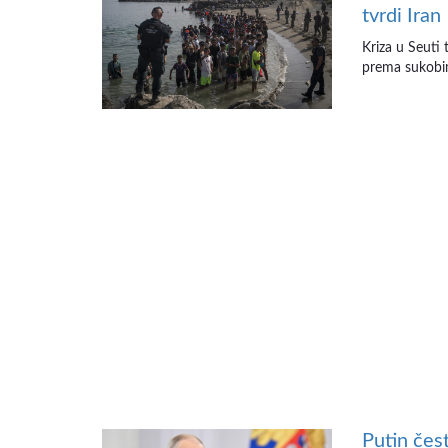
tvrdi Iran
Kriza u Seuti
prema sukobim
Putin čes