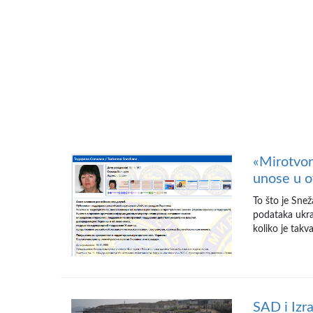
«Mirotvor
unose u o
To što je Sne
podataka ukra
koliko je tak
SAD i Izra