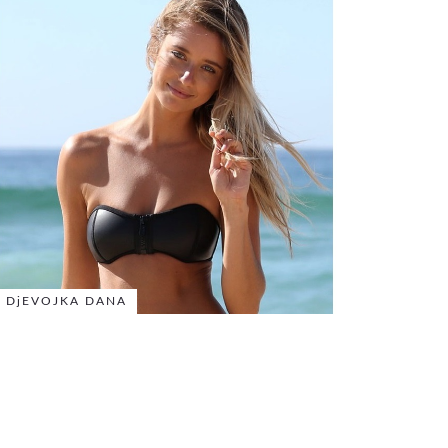
DjEVOJKA DANA