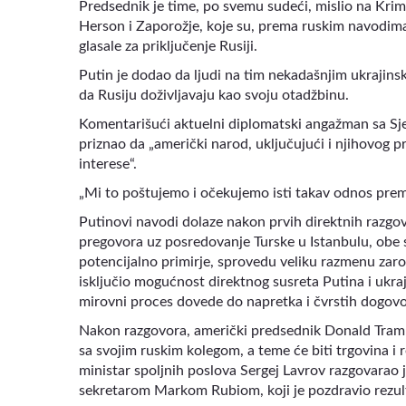
Predsednik je time, po svemu sudeći, mislio na Kri
Herson i Zaporožje, koje su, prema ruskim navodim
glasale za priključenje Rusiji.
Putin je dodao da ljudi na tim nekadašnjim ukrajinsk
da Rusiju doživljavaju kao svoju otadžbinu.
Komentarišući aktuelni diplomatski angažman sa Sje
priznao da „američki narod, uključujući i njihovog
interese“.
„Mi to poštujemo i očekujemo isti takav odnos prem
Putinovi navodi dolaze nakon prvih direktnih razgov
pregovora uz posredovanje Turske u Istanbulu, obe s
potencijalno primirje, sprovedu veliku razmenu zaro
isključio mogućnost direktnog susreta Putina i ukra
mirovni proces dovede do napretka i čvrstih dogovo
Nakon razgovora, američki predsednik Donald Tramp 
sa svojim ruskim kolegom, a teme će biti trgovina 
ministar spoljnih poslova Sergej Lavrov razgovarao
sekretarom Markom Rubiom, koji je pozdravio rezul