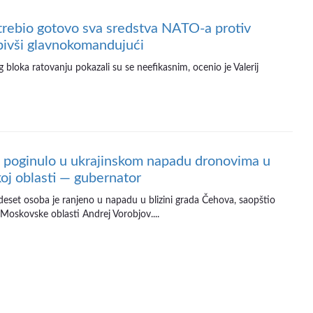
trebio gotovo sva sredstva NATO-a protiv
bivši glavnokomandujući
g bloka ratovanju pokazali su se neefikasnim, ocenio je Valerij
 poginulo u ukrajinskom napadu dronovima u
j oblasti — gubernator
deset osoba je ranjeno u napadu u blizini grada Čehova, saopštio
 Moskovske oblasti Andrej Vorobjov....