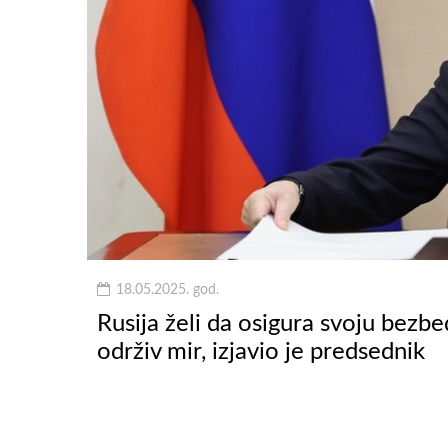
18.05.2025. god.
Rusija želi da osigura svoju bezbe
održiv mir, izjavio je predsednik