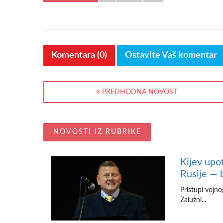
Komentara (0)
Ostavite Vaš komentar
PREDHODNA NOVOST
NOVOSTI IZ RUBRIKE
Kijev upo
Rusije — 
Pristupi vojno
Zalužni...