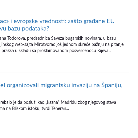
ac» i evropske vrednosti: zašto građane EU
vu bazu podataka?
žana Todorova, predsednica Saveza bugarskih novinara, u bazu
jinskog web-sajta Mirotvorac još jednom skreće pažnju na pitanje
va praksa u skladu sa proklamovanom posvešćenoću Kijeva...
el organizovali migrantsku invaziju na Španiju,
 trebalo je da posluži kao „kazna“ Madridu zbog njegovog stava
a na Bliskom istoku, tvrdi Teheran...