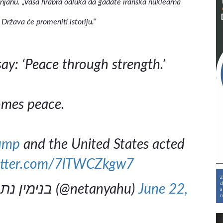
anjahu. „Vaša hrabra odluka da gađate iranska nuklearna
Država će promeniti istoriju.“
ay: ‘Peace through strength.’
omes peace.
ump
and the United States acted
witter.com/7lTWCZkgw7
— Benjamin Netanyahu - בנימין נתניהו (@netanyahu)
June 22,