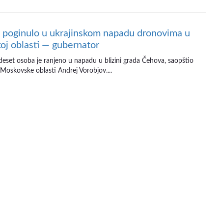
 poginulo u ukrajinskom napadu dronovima u
j oblasti — gubernator
deset osoba je ranjeno u napadu u blizini grada Čehova, saopštio
 Moskovske oblasti Andrej Vorobjov....