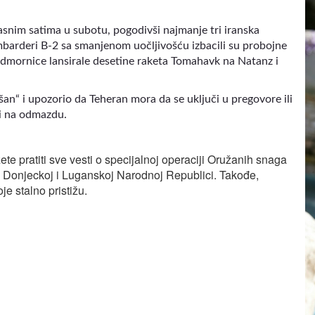
snim satima u subotu, pogodivši najmanje tri iranska
barderi B-2 sa smanjenom uočljivošću izbacili su probojne
mornice lansirale desetine raketa Tomahavk na Natanz i
n“ i upozorio da Teheran mora da se uključi u pregovore ili
di na odmazdu.
te pratiti sve vesti o specijalnoj operaciji Oružanih snaga
u Donjeckoj i Luganskoj Narodnoj Republici. Takođe,
je stalno pristižu.