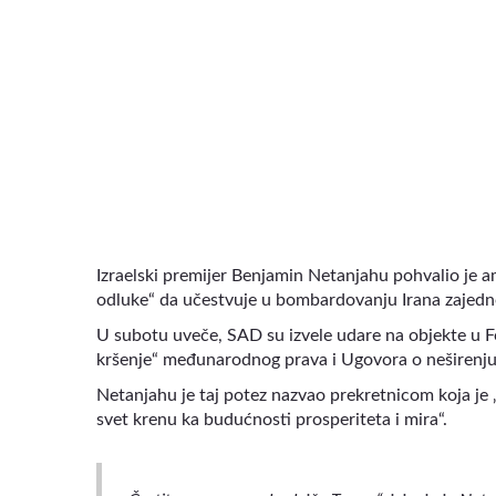
VIDEO
Izraelski premijer Benjamin Netanjahu pohvalio je
odluke“ da učestvuje u bombardovanju Irana zajedn
U subotu uveče, SAD su izvele udare na objekte u F
kršenje“ međunarodnog prava i Ugovora o neširenju
Netanjahu je taj potez nazvao prekretnicom koja je „
svet krenu ka budućnosti prosperiteta i mira“.