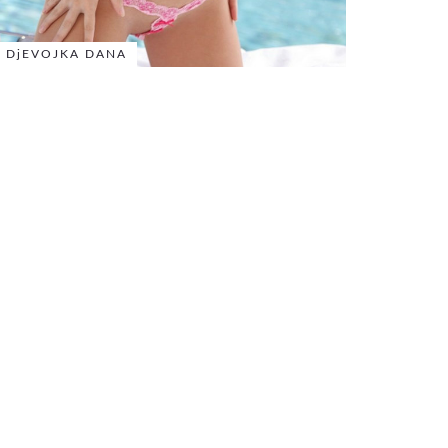
DjEVOJKA DANA