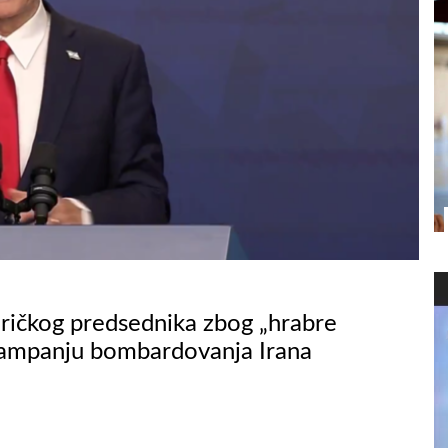
eričkog predsednika zbog „hrabre
u kampanju bombardovanja Irana