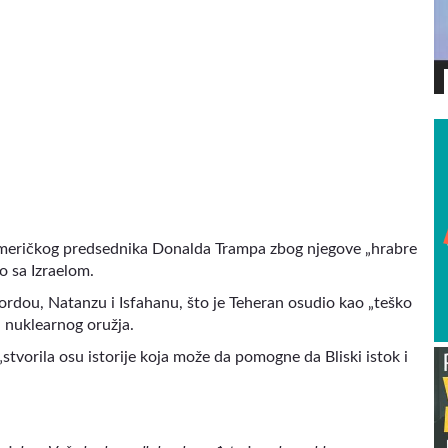
VIDEO
 američkog predsednika Donalda Trampa zbog njegove „hrabre
o sa Izraelom.
ordou, Natanzu i Isfahanu, što je Teheran osudio kao „teško
 nuklearnog oružja.
stvorila osu istorije koja može da pomogne da Bliski istok i