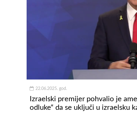
22.06.2025. god.
Izraelski premijer pohvalio je am
odluke“ da se uključi u izraelsk