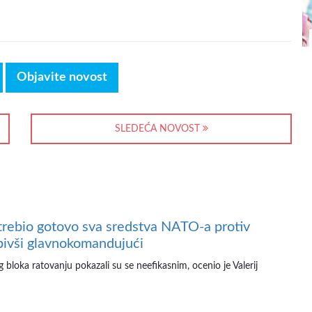
Objavite novost
SLEDEĆA NOVOST
trebio gotovo sva sredstva NATO-a protiv
bivši glavnokomandujući
g bloka ratovanju pokazali su se neefikasnim, ocenio je Valerij