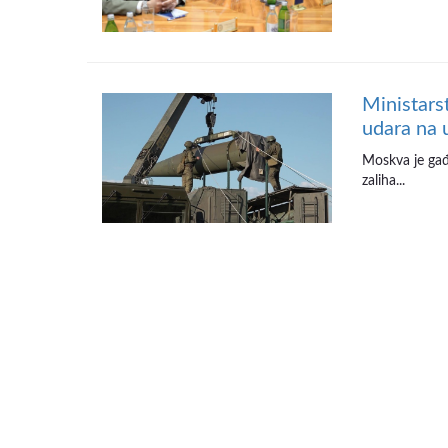
Ministars
udara na 
Moskva je gađa
zaliha...