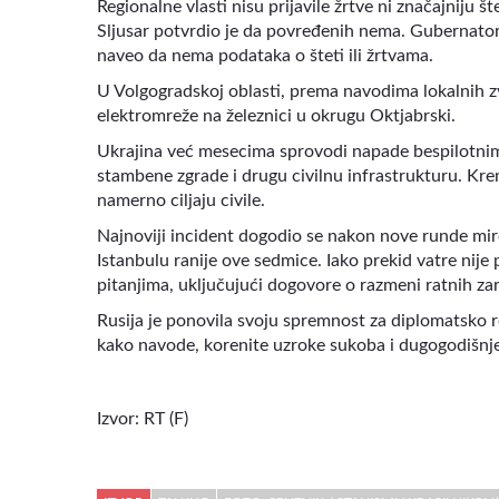
Regionalne vlasti nisu prijavile žrtve ni značajniju š
Sljusar potvrdio je da povređenih nema. Gubernator 
naveo da nema podataka o šteti ili žrtvama.
U Volgogradskoj oblasti, prema navodima lokalnih z
elektromreže na železnici u okrugu Oktjabrski.
Ukrajina već mesecima sprovodi napade bespilotnim 
stambene zgrade i drugu civilnu infrastrukturu. Krem
namerno ciljaju civile.
Najnoviji incident dogodio se nakon nove runde miro
Istanbulu ranije ove sedmice. Iako prekid vatre nij
pitanjima, uključujući dogovore o razmeni ratnih zaro
Rusija je ponovila svoju spremnost za diplomatsko r
kako navode, korenite uzroke sukoba i dugogodišn
Izvor: RT (F)