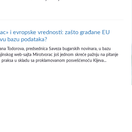
ac» i evropske vrednosti: zašto građane EU
vu bazu podataka?
žana Todorova, predsednica Saveza bugarskih novinara, u bazu
jinskog web-sajta Mirotvorac još jednom skreće pažnju na pitanje
va praksa u skladu sa proklamovanom posvešćenoću Kijeva...