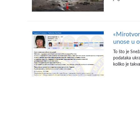
«Mirotvor
unose u o
To što je Sne
podataka ukra
koliko je tak