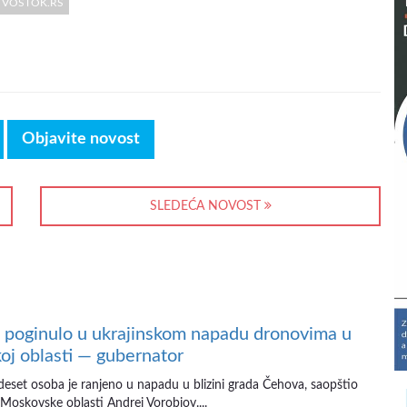
/ VOSTOK.RS
Objavite novost
SLEDEĆA NOVOST
 poginulo u ukrajinskom napadu dronovima u
j oblasti — gubernator
deset osoba je ranjeno u napadu u blizini grada Čehova, saopštio
 Moskovske oblasti Andrej Vorobjov....