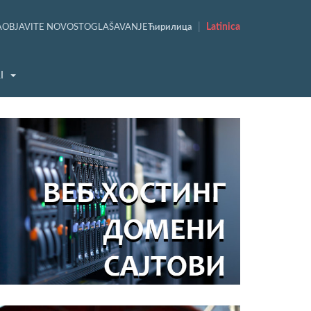
|
Latinica
A
OBJAVITE NOVOST
OGLAŠAVANJE
Ћирилица
I