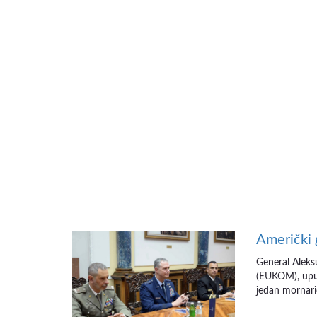
Američki 
General Alek
(EUKOM), uput
jedan mornarič