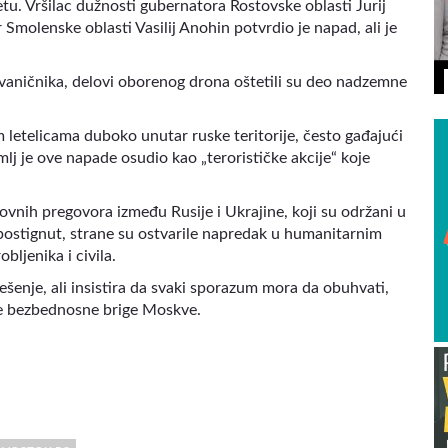
tetu. Vršilac dužnosti gubernatora Rostovske oblasti Jurij
Smolenske oblasti Vasilij Anohin potvrdio je napad, ali je
vaničnika, delovi oborenog drona oštetili su deo nadzemne
letelicama duboko unutar ruske teritorije, često gađajući
lj je ove napade osudio kao „terorističke akcije“ koje
vnih pregovora između Rusije i Ukrajine, koji su održani u
e postignut, strane su ostvarile napredak u humanitarnim
bljenika i civila.
ešenje, ali insistira da svaki sporazum mora da obuhvati,
je bezbednosne brige Moskve.