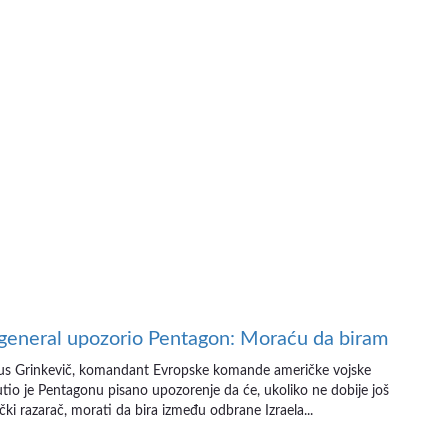
general upozorio Pentagon: Moraću da biram
sus Grinkevič, komandant Evropske komande američke vojske
io je Pentagonu pisano upozorenje da će, ukoliko ne dobije još
ki razarač, morati da bira između odbrane Izraela...