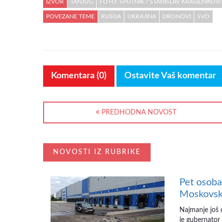
IZVOR
TANJUG
FOTO: SPUTNIK / STANISLAV KRASILNIKOV
POVEZANE TEME
RUSIJA
UKRAJINA
DRONOVI
SVO
Komentara (0)
Ostavite Vaš komentar
PREDHODNA NOVOST
NOVOSTI IZ RUBRIKE
Pet osoba
Moskovsko
Najmanje još 
je gubernator