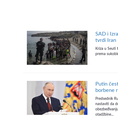
SAD i Izra
tvrdi Iran
Kriza u Seuti
prema sukobim
Putin čes
borbene 
Predsednik Ru
nastaviti da d
obezbeđivanju
otadžbine...