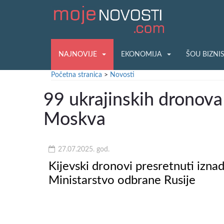
NAJNOVIJE
EKONOMIJA
ŠOU BIZNI
Početna stranica
>
Novosti
99 ukrajinskih dronov
Moskva
27.07.2025. god.
Kijevski dronovi presretnuti iznad
Ministarstvo odbrane Rusije