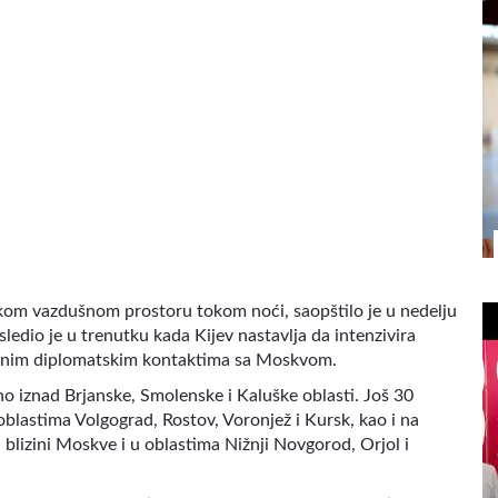
kom vazdušnom prostoru tokom noći, saopštilo je u nedelju
edio je u trenutku kada Kijev nastavlja da intenzivira
ljenim diplomatskim kontaktima sa Moskvom.
 iznad Brjanske, Smolenske i Kaluške oblasti. Još 30
 oblastima Volgograd, Rostov, Voronjež i Kursk, kao i na
lizini Moskve i u oblastima Nižnji Novgorod, Orjol i