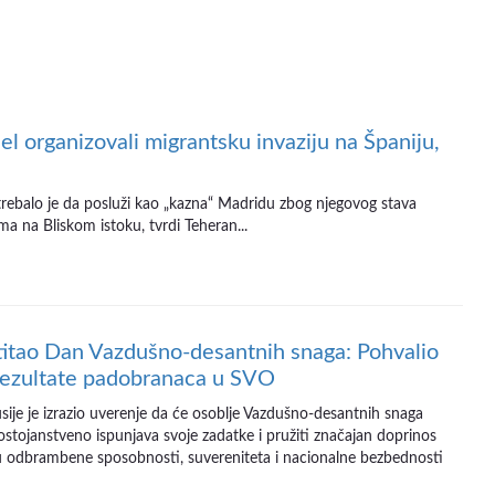
el organizovali migrantsku invaziju na Španiju,
 trebalo je da posluži kao „kazna“ Madridu zbog njegovog stava
a na Bliskom istoku, tvrdi Teheran...
titao Dan Vazdušno-desantnih snaga: Pohvalio
rezultate padobranaca u SVO
sije je izrazio uverenje da će osoblje Vazdušno-desantnih snaga
ostojanstveno ispunjava svoje zadatke i pružiti značajan doprinos
 odbrambene sposobnosti, suvereniteta i nacionalne bezbednosti