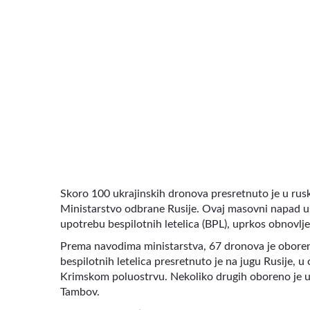
Skoro 100 ukrajinskih dronova presretnuto je u rus
Ministarstvo odbrane Rusije. Ovaj masovni napad usl
upotrebu bespilotnih letelica (BPL), uprkos obnov
Prema navodima ministarstva, 67 dronova je oboreno
bespilotnih letelica presretnuto je na jugu Rusije, u
Krimskom poluostrvu. Nekoliko drugih oboreno je u b
Tambov.