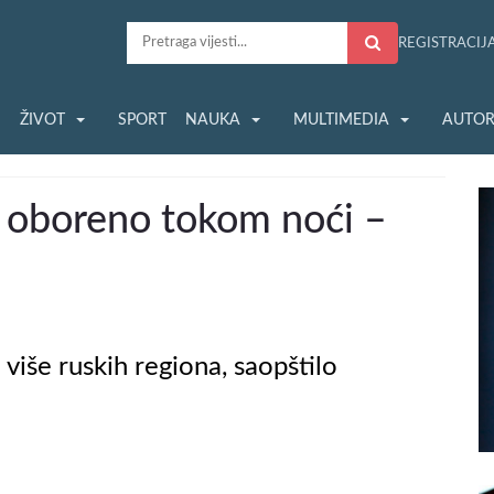
REGISTRACIJ
S
ŽIVOT
SPORT
NAUKA
MULTIMEDIA
AUTOR
a oboreno tokom noći –
 više ruskih regiona, saopštilo