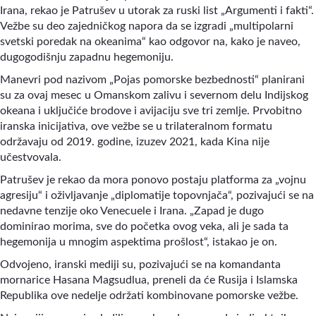
Irana, rekao je Patrušev u utorak za ruski list „Argumenti i fakti“.
Vežbe su deo zajedničkog napora da se izgradi „multipolarni
svetski poredak na okeanima“ kao odgovor na, kako je naveo,
dugogodišnju zapadnu hegemoniju.
Manevri pod nazivom „Pojas pomorske bezbednosti“ planirani
su za ovaj mesec u Omanskom zalivu i severnom delu Indijskog
okeana i uključiće brodove i avijaciju sve tri zemlje. Prvobitno
iranska inicijativa, ove vežbe se u trilateralnom formatu
održavaju od 2019. godine, izuzev 2021, kada Kina nije
učestvovala.
Patrušev je rekao da mora ponovo postaju platforma za „vojnu
agresiju“ i oživljavanje „diplomatije topovnjača“, pozivajući se na
nedavne tenzije oko Venecuele i Irana. „Zapad je dugo
dominirao morima, sve do početka ovog veka, ali je sada ta
hegemonija u mnogim aspektima prošlost“, istakao je on.
Odvojeno, iranski mediji su, pozivajući se na komandanta
mornarice Hasana Magsudlua, preneli da će Rusija i Islamska
Republika ove nedelje održati kombinovane pomorske vežbe.