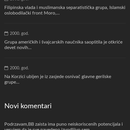
Filipinska vlada i muslimanska separatistička grupa, Islamski
oslobodilački front Moro,...
2000. god.
Grupa američkih i švajcarskih naučnika saopštila je otkriće
devet novih...
2000. god.
Na Korzici ubijen je iz zasjede osnivač glavne gerilske
grupe...
Novi komentari
Podrzavam,BB zaista ima puno neiskoriscenih potencijala i
verujem da je sve navedeno izvodljivo sem