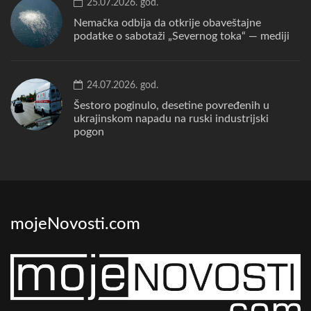
25.07.2026. god.
Nemačka odbija da otkrije obaveštajne
podatke o sabotaži „Severnog toka“ — mediji
24.07.2026. god.
Šestoro poginulo, desetine povređenih u
ukrajinskom napadu na ruski industrijski
pogon
mojeNovosti.com