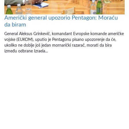
Američki general upozorio Pentagon: Moraću
da biram
General Aleksus Grinkevič, komandant Evropske komande američke
vojske (EUKOM), uputio je Pentagonu pisano upozorenje da će,
ukoliko ne dobije još jedan mornarički razarač, morati da bira
između odbrane Izraela...