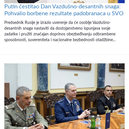
Putin čestitao Dan Vazdušno-desantnih snaga:
Pohvalio borbene rezultate padobranaca u SVO
Predsednik Rusije je izrazio uverenje da će osoblje Vazdušno-
desantnih snaga nastaviti da dostojanstveno ispunjava svoje
zadatke i pružiti značajan doprinos obezbeđivanju odbrambene
sposobnosti, suvereniteta i nacionalne bezbednosti otadžbine...