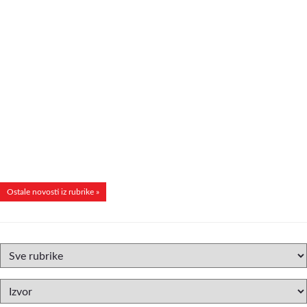
Ostale novosti iz rubrike »