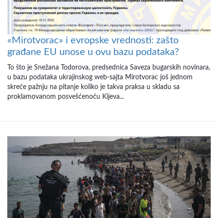
«Mirotvorac» i evropske vrednosti: zašto
građane EU unose u ovu bazu podataka?
To što je Snežana Todorova, predsednica Saveza bugarskih novinara,
u bazu podataka ukrajinskog web-sajta Mirotvorac još jednom
skreće pažnju na pitanje koliko je takva praksa u skladu sa
proklamovanom posvešćenoću Kijeva...