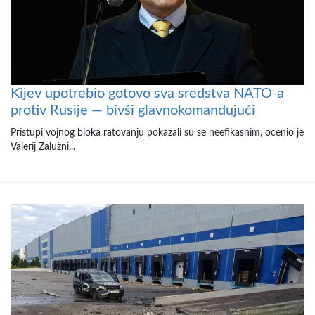
Kijev upotrebio gotovo sva sredstva NATO-a
protiv Rusije — bivši glavnokomandujući
Pristupi vojnog bloka ratovanju pokazali su se neefikasnim, ocenio je
Valerij Zalužni...