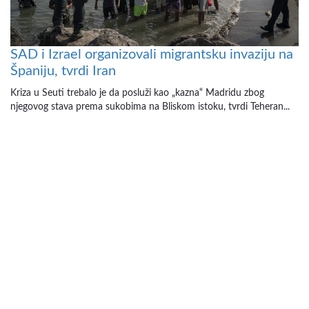
SAD i Izrael organizovali migrantsku invaziju na
Španiju, tvrdi Iran
Kriza u Seuti trebalo je da posluži kao „kazna“ Madridu zbog
njegovog stava prema sukobima na Bliskom istoku, tvrdi Teheran...