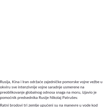
Rusija, Kina i Iran održaće zajedničke pomorske vojne vežbe u
okviru sve intenzivnije vojne saradnje usmerene na
preoblikovanje globalnog odnosa snaga na moru, izjavio je
pomoćnik predsednika Rusije Nikolaj Patrušev.
Ratni brodovi tri zemlje upućeni su na manevre u vode kod