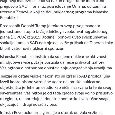
Najnoviji manevri usledili su nakon druge runde indirektnih
pregovora SAD i Irana, uz posredovanje Omana, održanih u
utorak u Ženevi, a koji se tiču nuklearnog programa Islamske
Republike.
Predsednik Donald Tramp je tokom svog prvog mandata
jednostrano istupio iz Zajedničkog sveobuhvatnog akcionog
plana (JCPOA) iz 2015. godine i ponovo uveo sveobuhvatne
sankcije Iranu, a SAD nastoje da izvrše pritisak na Teheran kako
bi prihvatio novi nuklearni sporazum.
Islamska Republika insistira da su njene nuklearne aktivnosti
miroljubive i više puta je poručila da neće prihvatiti zahtev
Vašingtona o potpunom obustavljanju obogaćivanja uranijuma.
Tenzije su ostale visoke nakon što su Izrael i SAD prošlog juna
izveli koordinisane vazdušne udare na iranske nuklearne
objekte, što je Teheran osudio kao ničim izazvano kršenje svog
suvereniteta. Vašington je od tada ojačao svoje vojno prisustvo
u regionu, raspoređujući dodatne pomorske i vazdušne snage,
uključujući i drugi nosač aviona.
Iranska Revolucionarna garda je u utorak održala vežbe u