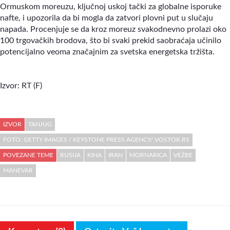
Ormuskom moreuzu, ključnoj uskoj tački za globalne isporuke
nafte, i upozorila da bi mogla da zatvori plovni put u slučaju
napada. Procenjuje se da kroz moreuz svakodnevno prolazi oko
100 trgovačkih brodova, što bi svaki prekid saobraćaja učinilo
potencijalno veoma značajnim za svetska energetska tržišta.
Izvor: RT (F)
IZVOR
TANJUG
FOTO: GETTY IMAGES / KEYSTONE PRESS AGENCY/ VOSTOK.RS
POVEZANE TEME
RUSIJA
KINA
IRAN
MORNARICA
VEŽBE
MANEVAR