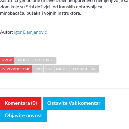
zaštitnici genocidne države Izrael neuporedivo i nemjerljivo je sa
zlom koje su Srbi doživjeli od iranskih dobrovoljaca,
minobacača, pušaka i vojnih instruktora.
Autor:
Igor Damjanović
IZVOR
TANJUG
/ VOSTOK.RS
POVEZANE TEME
IRAN
SAD
IZRAEL
TEHERAN
RAT
Komentara (0)
Ostavite Vaš komentar
Objavite novost