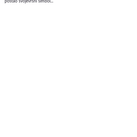
postao svojevrsni simbol...