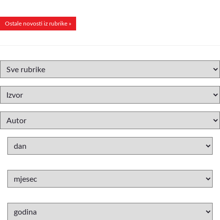
Ostale novosti iz rubrike »