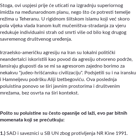
Stoga, ovi uspjesi prije će uticati na izgradnju superiornog
imidža na međunarodnom planu, nego što će potresti temelje
režima u Teheranu. U rigidnom šiitskom islamu koji već skoro
pola vijeka vlada Iranom kult mučeništva-stradanja za vjeru
redukuje individualni strah od smrti više od bilo kog drugog
savremenog društvenog uređenja.
Irzraelsko-američku agresiju na Iran su lokalni politički
neandertalci iskoristili kao povod da agresiju otvoreno podrže,
lansiraju gluposti da se mi sa agresorom zajedno borimo za
nekakvu "judeo-hrišćansku civilizaciju". Podsjetili su i na iransku
i Hamneijevu podršku Aliji Izetbegoviću. Ova poslednja
poluistina ponovo se širi javnim prostorima i društvenim
mrežama, bez osvrta na širi kontekst.
Pošto su poluistine su često opasnije od laži, evo par bitnih
momenata koji se prećutkuju:
1.)
SAD i saveznici u SB UN zbog protivljenja NR Kine 1991.