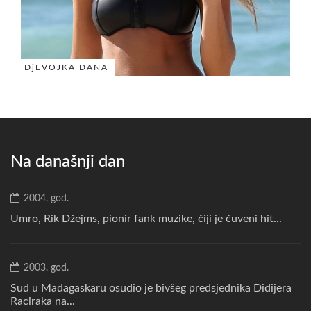
DjEVOJKA DANA
Na današnji dan
2004. god.
Umro, Rik Džejms, pionir fank muzike, čiji je čuveni hit...
2003. god.
Sud u Madagaskaru osudio je bivšeg predsjednika Didijera
Raciraka na...