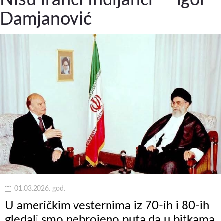
Damjanović
01.03.2026. god.
U američkim vesternima iz 70-ih i 80-ih
gledali smo nebrojeno puta da u bitkama