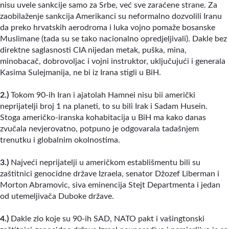
nisu uvele sankcije samo za Srbe, već sve zaraćene strane. Za
zaobilaženje sankcija Amerikanci su neformalno dozvolili Iranu
da preko hrvatskih aerodroma i luka vojno pomaže bosanske
Muslimane (tada su se tako nacionalno opredjeljivali). Dakle bez
direktne saglasnosti CIA nijedan metak, puška, mina,
minobacač, dobrovoljac i vojni instruktor, uključujući i generala
Kasima Sulejmanija, ne bi iz Irana stigli u BiH.
2.)
Tokom 90-ih Iran i ajatolah Hamnei nisu bii američki
neprijatelji broj 1 na planeti, to su bili Irak i Sadam Husein.
Stoga američko-iranska kohabitacija u BiH ma kako danas
zvučala nevjerovatno, potpuno je odgovarala tadašnjem
trenutku i globalnim okolnostima.
3.)
Najveći neprijatelji u američkom establišmentu bili su
zaštitnici genocidne države Izraela, senator Džozef Liberman i
Morton Abramovic, siva eminencija Stejt Departmenta i jedan
od utemeljivača Duboke države.
4.)
Dakle zlo koje su 90-ih SAD, NATO pakt i vašingtonski