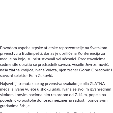
Povodom uspeha srpske atletske reprezentacije na Svetskom
prvenstvu u Budimpešti, danas je upriličena Konferencija za
medije na kojoj su prisustvovali svi učesnici. Predstavnicima
sedme sile obratio se predsednik saveza, Veselin Jevrosimović,
naša zlatna kraljica, Ivana Vuleta, njen trener Goran Obradović i
savezni selektor Edin Zuković.
Najsvetliji trenutak celog prvenstva svakako je bila ZLATNA
medalja Ivane Vulete u skoku udalj. Ivana se svojim izvanrednim
skokom i novim nacionalnim rekordom od 7.14 m, popela na
pobedničko postolje donoseći neizmernu radost i ponos svim
građanima Srbije.