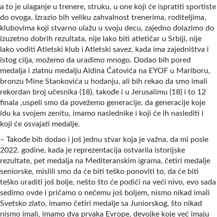
a to je ulaganje u trenere, struku, u one koji će ispratiti sportiste
do ovoga. Izrazio bih veliku zahvalnost trenerima, roditeljima,
klubovima koji stvarno ulažu u svoju decu, zajedno dolazimo do
izuzetno dobrih rezultata, nije lako biti atletičar u Srbiji, nije
lako voditi Atletski klub i Atletski savez, kada ima zajedništva i
istog cilja, možemo da uradimo mnogo. Dodao bih pored
medalja i zlatnu medalju Aldina Ćatovića na EYOF u Mariboru,
bronzu Mine Stankovića u hodanju, ali bih rekao da smo imali
rekordan broj učesnika (18), takođe i u Jerusalimu (18) i to 12
finala ,uspeli smo da povežemo generacije, da generacije koje
idu ka svojem zenitu, imamo naslednike i koji će ih naslediti i
koji će osvajati medalje.
– Takođe bih dodao i još jednu stvar koja je važna, da mi posle
2022. godine, kada je reprezentacija ostvarila istorijske
rezultate, pet medalja na Mediteranskim igrama, četiri medalje
seniorske, mislili smo da će biti teško ponoviti to, da će biti
teško uraditi još bolje, nešto što će podići na veći nivo, evo sada
sedimo ovde i pričamo o nečemu još boljem, nismo nikad imali
Svetsko zlato, imamo četiri medalje sa Juniorskog, što nikad
nismo imali, imamo dva prvaka Evrope, devojke koje već imaju