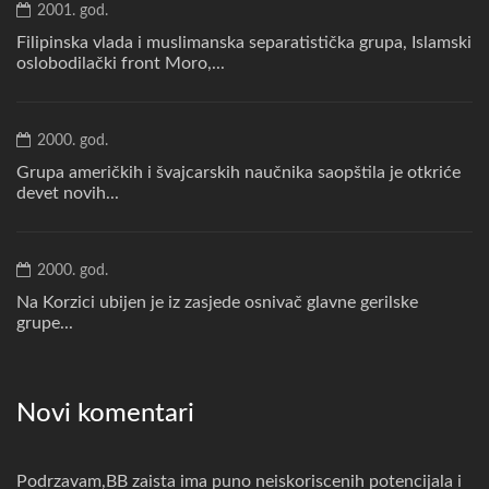
2001. god.
Filipinska vlada i muslimanska separatistička grupa, Islamski
oslobodilački front Moro,...
2000. god.
Grupa američkih i švajcarskih naučnika saopštila je otkriće
devet novih...
2000. god.
Na Korzici ubijen je iz zasjede osnivač glavne gerilske
grupe...
Novi komentari
Podrzavam,BB zaista ima puno neiskoriscenih potencijala i