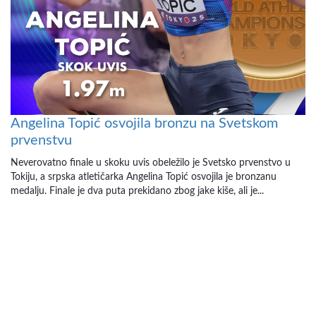
Angelina Topić osvojila bronzu na Svetskom
prvenstvu
Neverovatno finale u skoku uvis obeležilo je Svetsko prvenstvo u
Tokiju, a srpska atletičarka Angelina Topić osvojila je bronzanu
medalju. Finale je dva puta prekidano zbog jake kiše, ali je...