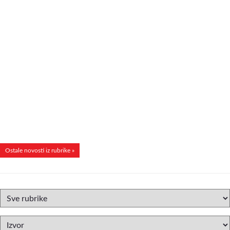
Ostale novosti iz rubrike »