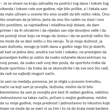
– Ja se nisam na kraju zahvalila na podršci tog dana i tokom tog
vikenda i tokom cele ove godine, nije bilo prilike, a i čekala sam
da malo uživam u ovome što smo uradili da bih nešto rekla. Ono
što smatram da je bitno, jeste da ono što radim na stazi i ono
što postižem, sa najmlađima i mlađima koji dolaze, da dam
primer i da ih ohrabrim i da nijedan san nije dovoljno velik i da
ne postoji stvar koju ne mogu da iznesu i da ne postoji nešto što
ne može da se desi nešto u šta veruju. To je moja dužnost, ja
sam doživela, mnogo je loših dana u godini nego što je dobrih,
ali kad se jedna desi, anulira sve loše i nekako, ne prestajem da
ponavljam koliko je važno da svako ostanete skoncentrisan na
svoj posao, da svako radi svoj deo posla, da sportista treba da
bude sportista i da treba da se skoncetriše i da sve ono što radi,
da radi na najbolji mogući način.
Ja sam na medalju ponosna, jer je stigla u pravom trenutku,
način na koji sam je osvojila, doživela, mislim da bi bilo
besmisleno da sam je osvojila pre šest ili sedam godina, nebitno.
Jednostavno na takav način, pričam o mojim godinama, mislim
da su moje godine, moja prednost i jednostavno to iskustvo koje
imam ne može da se meri ni sa čim i to će do kraja moje karijere