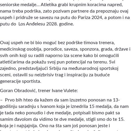
seniorske medalje… Atletika grabi krupnim koracima napred,
nama treba podrška, zato pozivam partnere da prepoznaju ovaj
uspeh i pridruže se savezu na putu do Pariza 2024, a potom i na
putu do Los Anđelesu 2028. godine.
Ovaj uspeh ne bi bio moguć bez podrške timova trenera,
medicinskog osoblja, porodice, saveza, sponzora, grada, države i
svih onih koji su radili naporno iza scene kako bi omogućili
atletičarima da pokažu svoj pun potencijal na terenu. Svi
zajedno, predstavljajući Srbiju na međunarodnoj sportskoj
sceni, ostavili su neizbrisiv trag i inspiraciju za buduće
generacije sportista.
Goran Obradović, trener Ivane Vulete:
– Prvo bih hteo da kažem da sam izuzetno ponosan na 13-
godišnju saradnju s Ivanom koja je iznedrila 15 medalja, da nam
je tada neko ponudio i dve medalje, potpisali bismo pakt sa
samim đavolom da vidimo te dve medalje, stigli smo do te 15.
koja je i najsjajnija. Ono na šta sam još ponosan jeste i