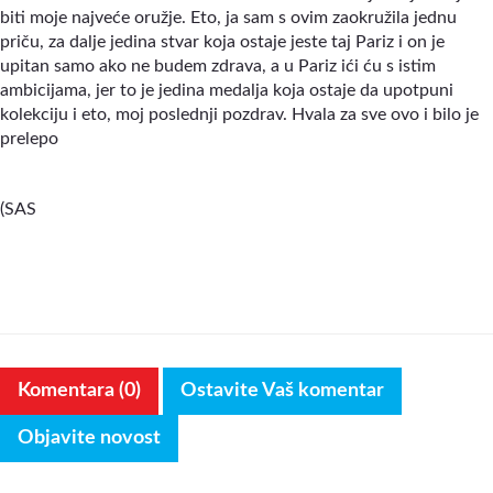
biti moje najveće oružje. Eto, ja sam s ovim zaokružila jednu
priču, za dalje jedina stvar koja ostaje jeste taj Pariz i on je
upitan samo ako ne budem zdrava, a u Pariz ići ću s istim
ambicijama, jer to je jedina medalja koja ostaje da upotpuni
kolekciju i eto, moj poslednji pozdrav. Hvala za sve ovo i bilo je
prelepo
(SAS
Komentara (0)
Ostavite Vaš komentar
Objavite novost