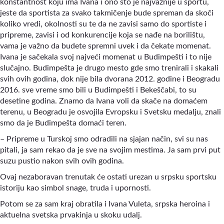
konstantnost koju ima Ivana i ono što je najvažnije u sportu,
jeste da sportista za svako takmičenje bude spreman da skoči
koliko vredi, okolnosti su te da ne zavisi samo do sportiste i
pripreme, zavisi i od konkurencije koja se nađe na borilištu,
vama je važno da budete spremni uvek i da čekate momenat.
Ivana je sačekala svoj najveći momenat u Budimpešti i to nije
slučajno. Budimpešta je drugo mesto gde smo trenirali i skakali
svih ovih godina, dok nije bila dvorana 2012. godine i Beogradu
2016. sve vreme smo bili u Budimpešti i Bekeščabi, to su
desetine godina. Znamo da Ivana voli da skače na domaćem
terenu, u Beogradu je osvojila Evropsku i Svetsku medalju, znali
smo da je Budimpešta domaći teren.
– Pripreme u Turskoj smo odradili na sjajan način, svi su nas
pitali, ja sam rekao da je sve na svojim mestima. Ja sam prvi put
suzu pustio nakon svih ovih godina.
Ovaj nezaboravan trenutak će ostati urezan u srpsku sportsku
istoriju kao simbol snage, truda i upornosti.
Potom se za sam kraj obratila i Ivana Vuleta, srpska heroina i
aktuelna svetska prvakinja u skoku udalj.