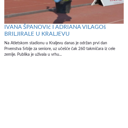
IVANA ŠPANOVIć I ADRIANA VILAGOš
BRILJIRALE U KRALJEVU
Na Atletskom stadionu u Kraljevu danas je održan prvi dan
Prvenstva Srbije za seniore, uz učešće čak 260 takmičara iz cele
zemlje. Publika je uživala u vrhu...