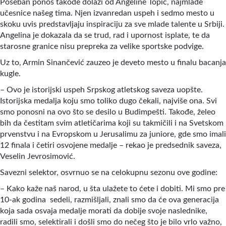
Poseban ponos takođe dolazi od Angeline Topić, najmlađe
učesnice našeg tima. Njen izvanredan uspeh i sedmo mesto u
skoku uvis predstavljaju inspiraciju za sve mlade talente u Srbiji.
Angelina je dokazala da se trud, rad i upornost isplate, te da
starosne granice nisu prepreka za velike sportske podvige.
Uz to, Armin Sinančević zauzeo je deveto mesto u finalu bacanja
kugle.
– Ovo je istorijski uspeh Srpskog atletskog saveza uopšte.
Istorijska medalja koju smo toliko dugo čekali, najviše ona. Svi
smo ponosni na ovo što se desilo u Budimpešti. Takođe, želeo
bih da čestitam svim atletičarima koji su takmičili i na Svetskom
prvenstvu i na Evropskom u Jerusalimu za juniore, gde smo imali
12 finala i četiri osvojene medalje – rekao je predsednik saveza,
Veselin Jevrosimović.
Savezni selektor, osvrnuo se na celokupnu sezonu ove godine:
– Kako kaže naš narod, u šta ulažete to ćete i dobiti. Mi smo pre
10-ak godina sedeli, razmišljali, znali smo da će ova generacija
koja sada osvaja medalje morati da dobije svoje naslednike,
radili smo, selektirali i došli smo do nečeg što je bilo vrlo važno,