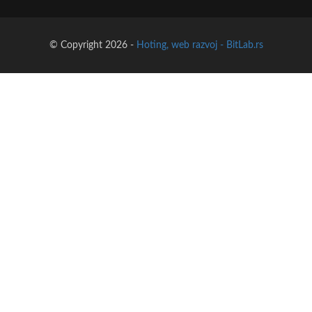
© Copyright 2026 -
Hoting, web razvoj - BitLab.rs