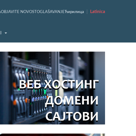
|
Latinica
A
OBJAVITE NOVOST
OGLAŠAVANJE
Ћирилица
I