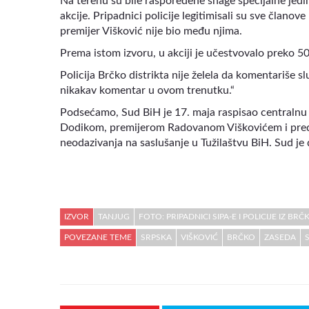
Na terenu su bile raspoređene snage specijalne jedini
akcije. Pripadnici policije legitimisali su sve članov
premijer Višković nije bio među njima.
Prema istom izvoru, u akciji je učestvovalo preko 50 
Policija Brčko distrikta nije želela da komentariše s
nikakav komentar u ovom trenutku.“
Podsećamo, Sud BiH je 17. maja raspisao centraln
Dodikom, premijerom Radovanom Viškovićem i pre
neodazivanja na saslušanje u Tužilaštvu BiH. Sud je 
IZVOR
TANJUG
FOTO: PRIPADNICI SIPA-E I POLICIJE IZ B
POVEZANE TEME
SRPSKA
VIŠKOVIĆ
BRČKO
ZASEDA