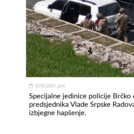
10.05.2025. god.
Specijalne jedinice policije Brčko
predsjednika Vlade Srpske Radovan
izbjegne hapšenje.