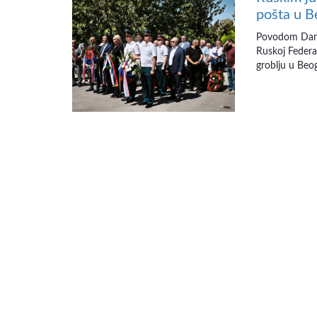
pošta u 
Povodom Dana 
Ruskoj Federa
groblju u Beo