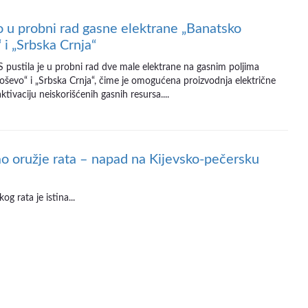
o u probni rad gasne elektrane „Banatsko
 i „Srbska Crnja“
 pustila je u probni rad dve male elektrane na gasnim poljima
oševo“ i „Srbska Crnja“, čime je omogućena proizvodnja električne
ktivaciju neiskorišćenih gasnih resursa....
ao oružje rata – napad na Kijevsko-pečersku
og rata je istina...