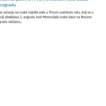
Beogradu
sećanja na ruske vojnike pale u Prvom svetskom ratu, koji se u
ciji obeležava 1. avgusta, kod Memorijala ruske slave na Novom
gradu održana...