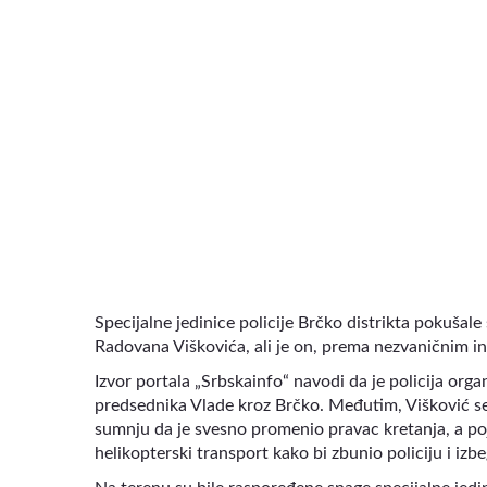
VIDEO
Specijalne jedinice policije Brčko distrikta pokuša
Radovana Viškovića, ali je on, prema nezvaničnim i
Izvor portala „Srbskainfo“ navodi da je policija org
predsednika Vlade kroz Brčko. Međutim, Višković se, k
sumnju da je svesno promenio pravac kretanja, a poj
helikopterski transport kako bi zbunio policiju i izb