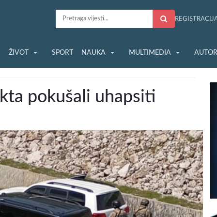
REGISTRACIJ
S
ŽIVOT
SPORT
NAUKA
MULTIMEDIA
AUTOR
ikta pokušali uhapsiti