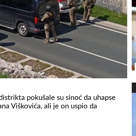
 distrikta pokušale su sinoć da uhapse
a Viškovića, ali je on uspio da