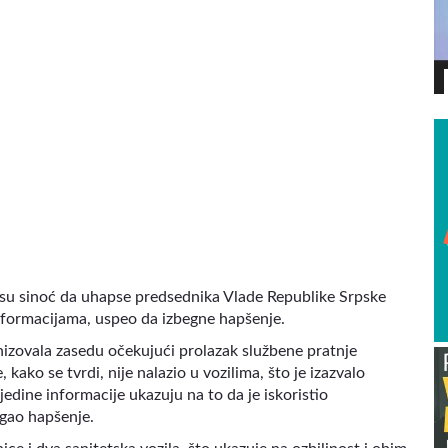
VIDEO
le su sinoć da uhapse predsednika Vlade Republike Srpske
nformacijama, uspeo da izbegne hapšenje.
anizovala zasedu očekujući prolazak službene pratnje
ako se tvrdi, nije nalazio u vozilima, što je izazvalo
edine informacije ukazuju na to da je iskoristio
egao hapšenje.