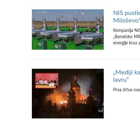
NIS pusti
Miloševo“
Kompanija NIS
„Banatsko Mil
energije kroz a
„Mediji k
lavru“
Prva žrtva svak