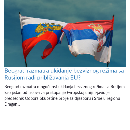
Beograd razmatra ukidanje bezviznog režima sa
Rusijom radi približavanja EU?
Beograd razmatra mogućnost ukidanja bezviznog režima sa Rusijom
kao jedan od uslova za pristupanje Evropskoj uniji, izjavio je
predsednik Odbora Skupštine Srbije za dijasporu i Srbe u regionu
Dragan...