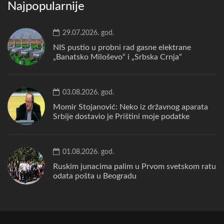
Najpopularnije
29.07.2026. god.
NIS pustio u probni rad gasne elektrane
„Banatsko Miloševo“ i „Srbska Crnja“
03.08.2026. god.
Momir Stojanović: Neko iz državnog aparata
Srbije dostavio je Prištini moje podatke
01.08.2026. god.
Ruskim junacima palim u Prvom svetskom ratu
odata pošta u Beogradu