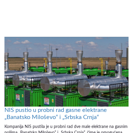
NIS pustio u probni rad gasne elektrane
„Banatsko Miloševo“ i „Srbska Crnja“
Kompanija NIS pustila je u probni rad dve male elektrane na gasnim
poljima „Banatsko Miloševo“ i „Srbska Crnja“, čime je omogućena