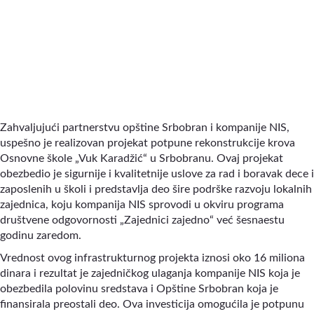
Zahvaljujući partnerstvu opštine Srbobran i kompanije NIS,
uspešno je realizovan projekat potpune rekonstrukcije krova
Osnovne škole „Vuk Karadžić“ u Srbobranu. Ovaj projekat
obezbedio je sigurnije i kvalitetnije uslove za rad i boravak dece i
zaposlenih u školi i predstavlja deo šire podrške razvoju lokalnih
zajednica, koju kompanija NIS sprovodi u okviru programa
društvene odgovornosti „Zajednici zajedno“ već šesnaestu
godinu zaredom.
Vrednost ovog infrastrukturnog projekta iznosi oko 16 miliona
dinara i rezultat je zajedničkog ulaganja kompanije NIS koja je
obezbedila polovinu sredstava i Opštine Srbobran koja je
finansirala preostali deo. Ova investicija omogućila je potpunu