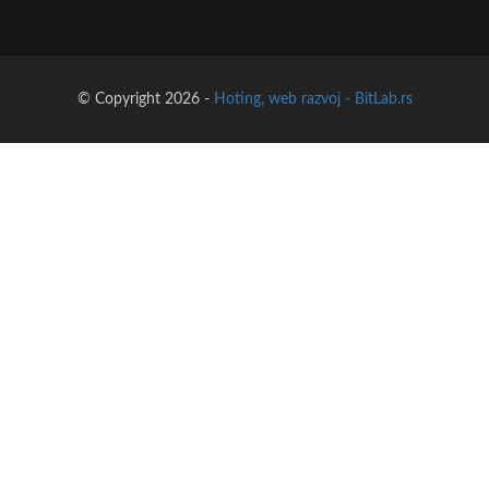
© Copyright 2026 -
Hoting, web razvoj - BitLab.rs