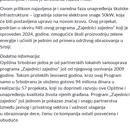
Ovom prilikom najavljena je i naredna faza unapređenja školske
infrastrukture – izgradnja solarne elektrane snage 50kW, koja
će biti postavljena upravo na novom krovu. Ovaj projekat,
podržan u okviru NIS-ovog programa „Zajednici zajedno“ koji je
sproveden 2024, godine, omogućiće školi proizvodnju zelene
energije i učiniti je jednim od primera održivog obrazovanja u
Srbiji.
Dodatna informacija:
Opština Srbobran jedna je od partnerskih lokalnih samouprava
programa „Zajednici zajedno“ još od njegovog osnivanja 2009
godine. Tokom proteklih šesnaest godina, kroz ovaj Program
samo u Srbobranu je uloženo gotovo 94 miliona dinara u
realizaciju 57 projekata, koji su doprineli razvoju ove Opštine i
unapređenju kvaliteta života njenih građana. Program „Zajednici
zajedno“ još jednom je pokazao značaj i snagu partnerstva
između javnog i privatnog sektora i važnost ulaganja
u obrazovanje dece, čemu će kompanija ostati posvećena i
ubuduće.