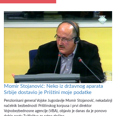
Momir Stojanović: Neko iz državnog aparata
Srbije dostavio je Prištini moje podatke
Penzionisani general Vojske Jugoslavije Momir Stojanović, nekadašnji
načelnik bezbednosti Prištinskog korpusa i prvi direktor
Vojnobezbednosne agencije (VBA), objavio je danas da je ponovo