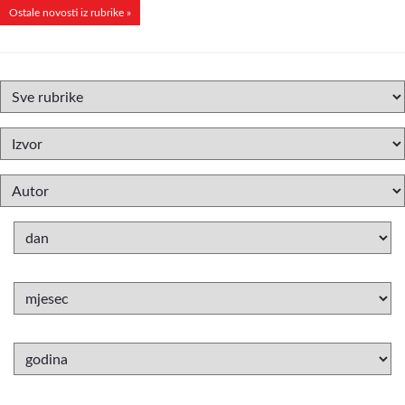
Ostale novosti iz rubrike »