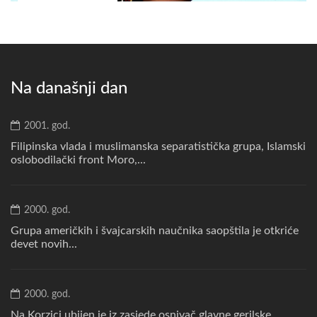
Na današnji dan
2001. god.
Filipinska vlada i muslimanska separatistička grupa, Islamski
oslobodilački front Moro,...
2000. god.
Grupa američkih i švajcarskih naučnika saopštila je otkriće
devet novih...
2000. god.
Na Korzici ubijen je iz zasjede osnivač glavne gerilske