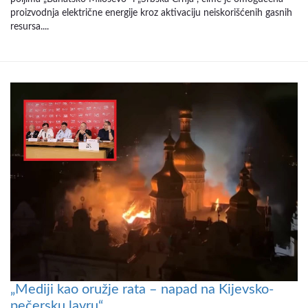
proizvodnja električne energije kroz aktivaciju neiskorišćenih gasnih
resursa....
„Mediji kao oružje rata – napad na Kijevsko-
pečersku lavru“