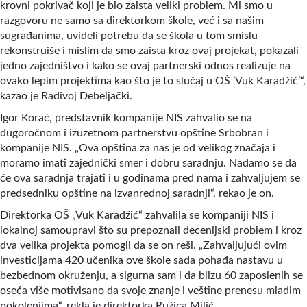
krovni pokrivač koji je bio zaista veliki problem. Mi smo u
razgovoru ne samo sa direktorkom škole, već i sa našim
sugrađanima, uvideli potrebu da se škola u tom smislu
rekonstruiše i mislim da smo zaista kroz ovaj projekat, pokazali
jedno zajedništvo i kako se ovaj partnerski odnos realizuje na
ovako lepim projektima kao što je to slučaj u OŠ ’Vuk Karadžić’“,
kazao je Radivoj Debeljački.
Igor Korać, predstavnik kompanije NIS zahvalio se na
dugoročnom i izuzetnom partnerstvu opštine Srbobran i
kompanije NIS. „Ova opština za nas je od velikog značaja i
moramo imati zajednički smer i dobru saradnju. Nadamo se da
će ova saradnja trajati i u godinama pred nama i zahvaljujem se
predsedniku opštine na izvanrednoj saradnji“, rekao je on.
Direktorka OŠ „Vuk Karadžić“ zahvalila se kompaniji NIS i
lokalnoj samoupravi što su prepoznali decenijski problem i kroz
dva velika projekta pomogli da se on reši. „Zahvaljujući ovim
investicijama 420 učenika ove škole sada pohađa nastavu u
bezbednom okruženju, a sigurna sam i da blizu 60 zaposlenih se
oseća više motivisano da svoje znanje i veštine prenesu mladim
pokolenjima
“, r
ekla je direktorka
Ružica Milić.