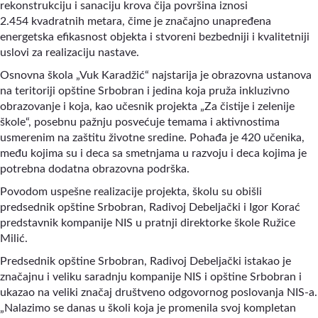
rekonstrukciju i sanaciju krova čija površina iznosi
2.454 kvadratnih metara, čime je značajno unapređena
energetska efikasnost objekta i stvoreni bezbedniji i kvalitetniji
uslovi za realizaciju nastave.
Osnovna škola „Vuk Karadžić“ najstarija je obrazovna ustanova
na teritoriji opštine Srbobran i jedina koja pruža inkluzivno
obrazovanje i koja, kao učesnik projekta „Za čistije i zelenije
škole“, posebnu pažnju posvećuje temama i aktivnostima
usmerenim na zaštitu životne sredine. Pohađa je 420 učenika,
među kojima su i deca sa smetnjama u razvoju i deca kojima je
potrebna dodatna obrazovna podrška.
Povodom uspešne realizacije projekta, školu su obišli
predsednik opštine Srbobran, Radivoj Debeljački i Igor Korać
predstavnik kompanije NIS u pratnji direktorke škole Ružice
Milić.
Predsednik opštine Srbobran, Radivoj Debeljački istakao je
značajnu i veliku saradnju kompanije NIS i opštine Srbobran i
ukazao na veliki značaj društveno odgovornog poslovanja NIS-a.
„Nalazimo se danas u školi koja je promenila svoj kompletan