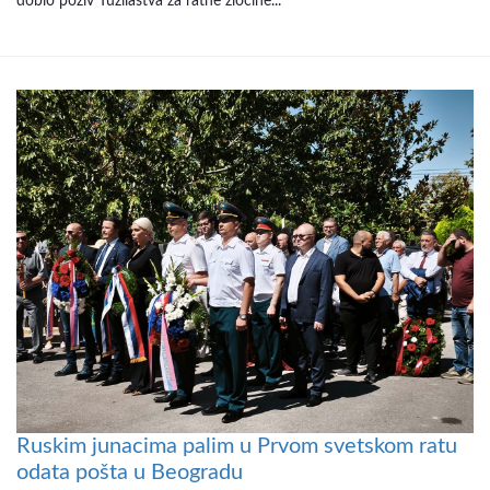
dobio poziv Tužilaštva za ratne zločine...
Ruskim junacima palim u Prvom svetskom ratu
odata pošta u Beogradu