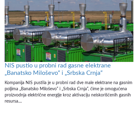
NIS pustio u probni rad gasne elektrane
„Banatsko Miloševo“ i „Srbska Crnja“
Kompanija NIS pustila je u probni rad dve male elektrane na gasnim
poljima „Banatsko Miloševo“ i „Srbska Crnja“, čime je omogućena
proizvodnja električne energije kroz aktivaciju neiskorišćenih gasnih
resursa....