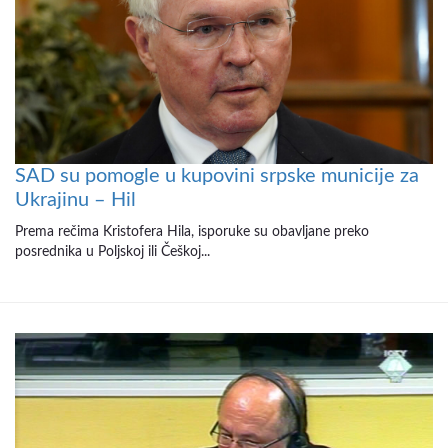
SAD su pomogle u kupovini srpske municije za
Ukrajinu – Hil
Prema rečima Kristofera Hila, isporuke su obavljane preko
posrednika u Poljskoj ili Češkoj...