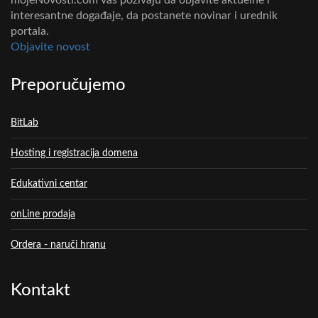
mojeNovosti.com vas pozivaju da objavite aktuelne i
interesantne događaje, da postanete novinar i urednik
portala.
Objavite novost
Preporučujemo
BitLab
Hosting i registracija domena
Edukativni centar
onLine prodaja
Ordera - naruči hranu
Kontakt