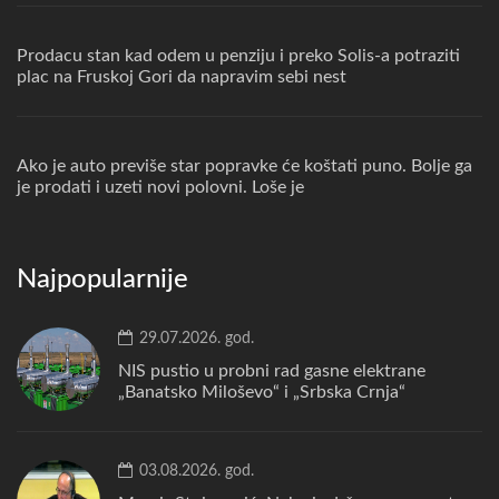
Prodacu stan kad odem u penziju i preko Solis-a potraziti
plac na Fruskoj Gori da napravim sebi nest
Ako je auto previše star popravke će koštati puno. Bolje ga
je prodati i uzeti novi polovni. Loše je
Najpopularnije
29.07.2026. god.
NIS pustio u probni rad gasne elektrane
„Banatsko Miloševo“ i „Srbska Crnja“
03.08.2026. god.