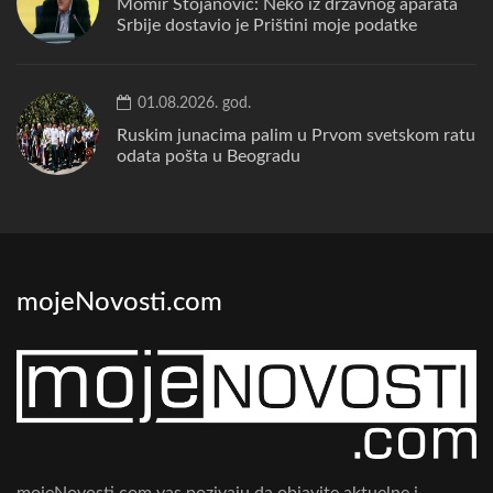
Momir Stojanović: Neko iz državnog aparata
Srbije dostavio je Prištini moje podatke
01.08.2026. god.
Ruskim junacima palim u Prvom svetskom ratu
odata pošta u Beogradu
mojeNovosti.com