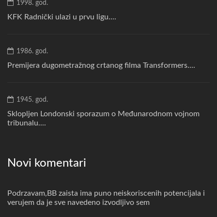
1998. god.
KFK Radnički ulazi u prvu ligu....
1986. god.
Premijera dugometražnog crtanog filma Transformers....
1945. god.
Sklopljen Londonski sporazum o Međunarodnom vojnom
tribunalu....
Novi komentari
Podrzavam,BB zaista ima puno neiskoriscenih potencijala i
verujem da je sve navedeno izvodljivo sem