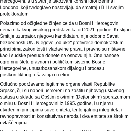
Hercegovini, a u stvari je takozvani korisni idiot Berlina i
Londona, koji tvrdoglavo nastavljaju da smatraju BiH svojim
protektoratom.
Polazimo od očigledne činjenice da u Bosni i Hercegovini
nema nikakvog visokog predstavnika od 2021. godine. Kristijan
Šmit je uzurpator, njegovu kandidaturu nije odobrio Savet
bezbednosti UN. Njegove „odluke“ protivreče demokratskim
principima zakonitosti i vladavine prava, i pravno su ništavne,
kao i sudske presude donete na osnovu njih. One nanose
ogromnu štetu pravnom i političkom sistemu Bosne i
Hercegovine, unutarbosanskom dijalogu i procesu
postkonfliktnog rešavanja u celini.
Odlučno podržavamo legitimne organe vlasti Republike
Srpske, čiji su napori usmereni na zaštitu njihovog ustavnog
statusa u skladu sa Opštim okvirnim (Dejtonskim) sporazumom
o miru u Bosni i Hercegovini iz 1995. godine, i u njemu
utvrđenim principima suvereniteta, teritorijalnog integriteta i
ravnopravnosti tri konstitutivna naroda i dva entiteta sa širokim
ovlašćenjima.