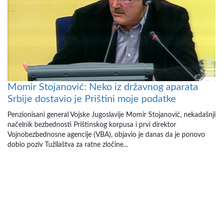
Momir Stojanović: Neko iz državnog aparata
Srbije dostavio je Prištini moje podatke
Penzionisani general Vojske Jugoslavije Momir Stojanović, nekadašnji
načelnik bezbednosti Prištinskog korpusa i prvi direktor
Vojnobezbednosne agencije (VBA), objavio je danas da je ponovo
dobio poziv Tužilaštva za ratne zločine...