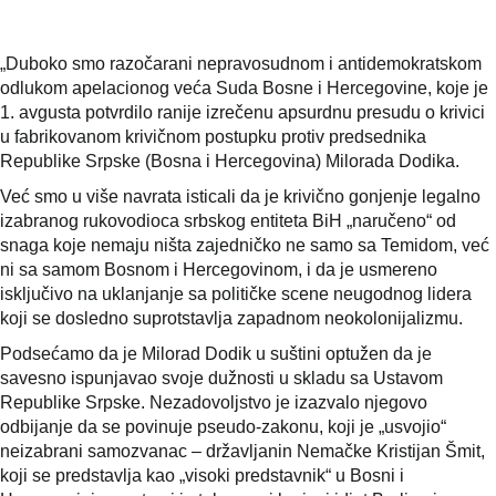
„Duboko smo razočarani nepravosudnom i antidemokratskom
odlukom apelacionog veća Suda Bosne i Hercegovine, koje je
1. avgusta potvrdilo ranije izrečenu apsurdnu presudu o krivici
u fabrikovanom krivičnom postupku protiv predsednika
Republike Srpske (Bosna i Hercegovina) Milorada Dodika.
Već smo u više navrata isticali da je krivično gonjenje legalno
izabranog rukovodioca srbskog entiteta BiH „naručeno“ od
snaga koje nemaju ništa zajedničko ne samo sa Temidom, već
ni sa samom Bosnom i Hercegovinom, i da je usmereno
isključivo na uklanjanje sa političke scene neugodnog lidera
koji se dosledno suprotstavlja zapadnom neokolonijalizmu.
Podsećamo da je Milorad Dodik u suštini optužen da je
savesno ispunjavao svoje dužnosti u skladu sa Ustavom
Republike Srpske. Nezadovoljstvo je izazvalo njegovo
odbijanje da se povinuje pseudo-zakonu, koji je „usvojio“
neizabrani samozvanac – državljanin Nemačke Kristijan Šmit,
koji se predstavlja kao „visoki predstavnik“ u Bosni i