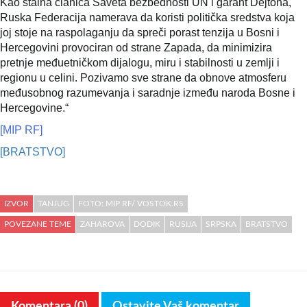
Kao stalna članica Saveta bezbednosti UN i garant Dejtona,
Ruska Federacija namerava da koristi politička sredstva koja
joj stoje na raspolaganju da spreči porast tenzija u Bosni i
Hercegovini provociran od strane Zapada, da minimizira
pretnje međuetničkom dijalogu, miru i stabilnosti u zemlji i
regionu u celini. Pozivamo sve strane da obnove atmosferu
međusobnog razumevanja i saradnje između naroda Bosne i
Hercegovine.“
[MIP RF]
[BRATSTVO]
IZVOR
TANJUG
FOTO: MIP RF/ VOSTOK.RS
POVEZANE TEME
ZAHAROVA
DODIK
RUSIJA
SRPSKA
BRATSTVO
Komentara (0)
Ostavite Vaš komentar