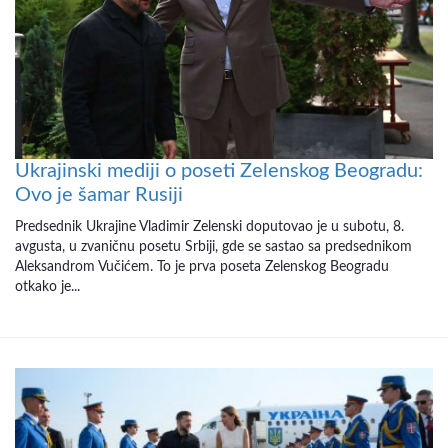
Ukrajinski mediji o poseti Zelenskog Beogradu:
Ovo je šamar Rusiji
Predsednik Ukrajine Vladimir Zelenski doputovao je u subotu, 8.
avgusta, u zvaničnu posetu Srbiji, gde se sastao sa predsednikom
Aleksandrom Vučićem. To je prva poseta Zelenskog Beogradu
otkako je...