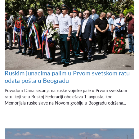
Ruskim junacima palim u Prvom svetskom ratu
odata pošta u Beogradu
Povodom Dana sećanja na ruske vojnike pale u Prvom svetskom
ratu, koji se u Ruskoj Federaciji obeležava 1. avgusta, kod
Memorijala ruske slave na Novom groblju u Beogradu održana...