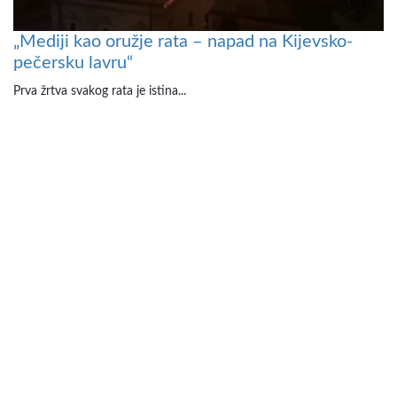
„Mediji kao oružje rata – napad na Kijevsko-
pečersku lavru“
Prva žrtva svakog rata je istina...