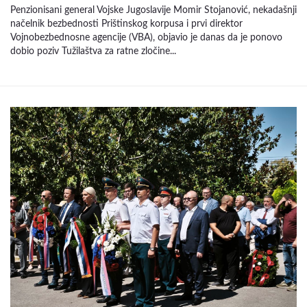
Penzionisani general Vojske Jugoslavije Momir Stojanović, nekadašnji
načelnik bezbednosti Prištinskog korpusa i prvi direktor
Vojnobezbednosne agencije (VBA), objavio je danas da je ponovo
dobio poziv Tužilaštva za ratne zločine...