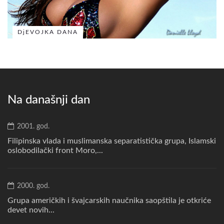
DjEVOJKA DANA
Na današnji dan
2001. god.
Filipinska vlada i muslimanska separatistička grupa, Islamski
oslobodilački front Moro,...
2000. god.
Grupa američkih i švajcarskih naučnika saopštila je otkriće
devet novih...