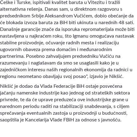
Češke i Turske, ispitivali kvalitet baruta u Vitezitu i tražili
alternativna rešenja. Danas sam, u direktnom razgovoru s
predsednikom Srbije Aleksandrom Vučićem, dobio obećanje da
će blokada izvoza baruta za BiH biti ukinuta u narednih 48 sati.
Današnje garancije znače da isporuka repromaterijala može biti
nastavljena u najkraćem roku, što Igmanu omogućava nastavak
stabilne proizvodnje, očuvanje radnih mesta i realizaciju
ugovornih obaveza prema domaćim i međunarodnim
partnerima. Posebno zahvaljujem predsedniku Vučiću na
razumevanju i naglašavam da smo se usaglasili kako je u
zajedničkom interesu naših regionalnih ekonomija da radnici u
regionu neometano obavljaju svoj posao", izjavio je Nikšić.
Nikšić je dodao da Vlada Federacije BiH ostaje posvećena
jačanju namenske industrije kao jednog od strateških sektora
privrede, te da će uprave preduzeća ove industrijske grane u
narednom periodu raditi na stabilizaciji snabdevanja, s ciljem
sprečavanja eventualnih zastoja u proizvodnji u budućnosti,
saopštila je Kancelarija Vlade FBiH za odnose s javnošću.