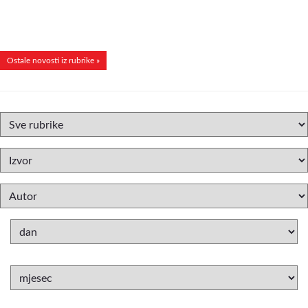
Ostale novosti iz rubrike »