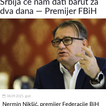
Srbija će nam dati barut za
dva dana — Premijer FBiH
08.09.2025. god.
Nermin Nikšić, premijer Federacije BiH