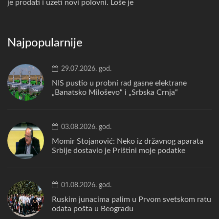
je prodati i uzeti novi polovni. Loše je
Najpopularnije
29.07.2026. god.
NIS pustio u probni rad gasne elektrane
„Banatsko Miloševo“ i „Srbska Crnja“
03.08.2026. god.
Momir Stojanović: Neko iz državnog aparata
Srbije dostavio je Prištini moje podatke
01.08.2026. god.
Ruskim junacima palim u Prvom svetskom ratu
odata pošta u Beogradu