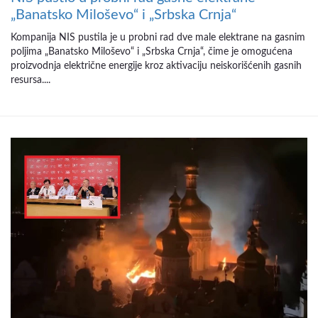
„Banatsko Miloševo“ i „Srbska Crnja“
Kompanija NIS pustila je u probni rad dve male elektrane na gasnim
poljima „Banatsko Miloševo“ i „Srbska Crnja“, čime je omogućena
proizvodnja električne energije kroz aktivaciju neiskorišćenih gasnih
resursa....