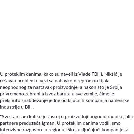
U proteklim danima, kako su naveli iz Vlade FBiH, Nikšić je
rešavao problem u vezi sa nabavkom repromaterijala
neophodnog za nastavak proizvodnje, a nakon što je Srbija
privremeno zabranila izvoz baruta u sve zemlje, čime je
prekinuto snabdevanje jedne od ključnih kompanija namenske
industrije u BiH.
"Svestan sam koliko je zastoj u proizvodnji pogodio radnike, ali i
partnere preduzeća Igman. U proteklim danima vodili smo
intenzivne razgovore u regionu i šire, uključujući kompanije iz