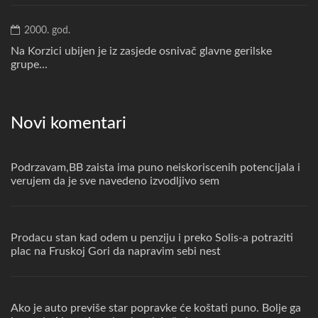
2000. god.
Na Korzici ubijen je iz zasjede osnivač glavne gerilske
grupe...
Novi komentari
Podrzavam,BB zaista ima puno neiskoriscenih potencijala i
verujem da je sve navedeno izvodljivo sem
Prodacu stan kad odem u penziju i preko Solis-a potraziti
plac na Fruskoj Gori da napravim sebi nest
Ako je auto previše star popravke će koštati puno. Bolje ga