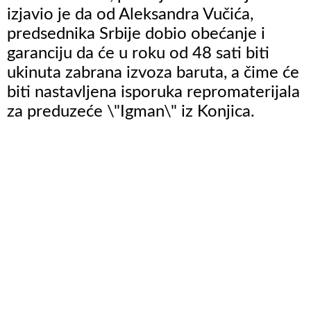
izjavio je da od Aleksandra Vučića,
predsednika Srbije dobio obećanje i
garanciju da će u roku od 48 sati biti
ukinuta zabrana izvoza baruta, a čime će
biti nastavljena isporuka repromaterijala
za preduzeće \"Igman\" iz Konjica.