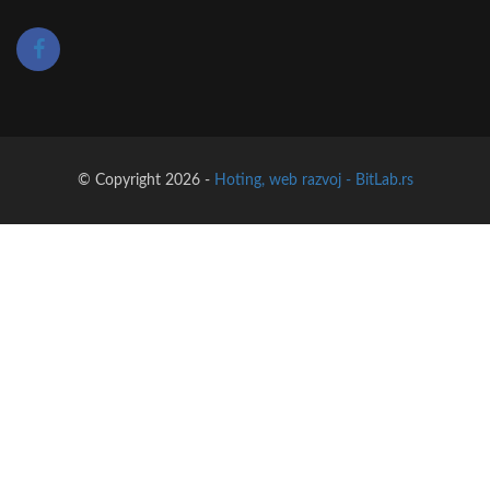
© Copyright 2026 -
Hoting, web razvoj - BitLab.rs