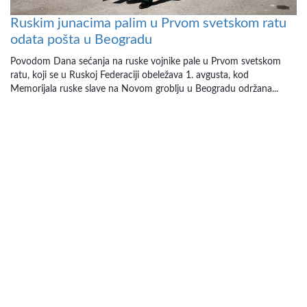
Ruskim junacima palim u Prvom svetskom ratu
odata pošta u Beogradu
Povodom Dana sećanja na ruske vojnike pale u Prvom svetskom
ratu, koji se u Ruskoj Federaciji obeležava 1. avgusta, kod
Memorijala ruske slave na Novom groblju u Beogradu održana...