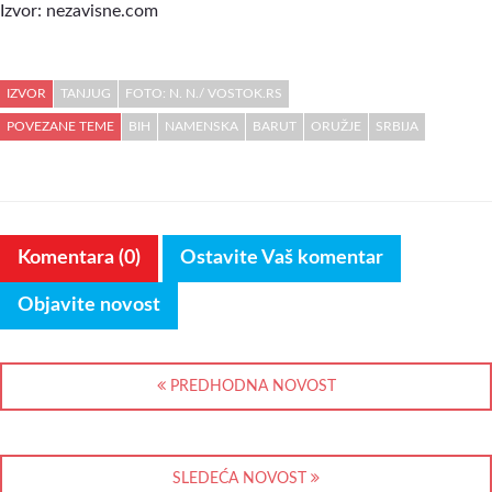
Izvor: nezavisne.com
IZVOR
TANJUG
FOTO: N. N./ VOSTOK.RS
POVEZANE TEME
BIH
NAMENSKA
BARUT
ORUŽJE
SRBIJA
Komentara (0)
Ostavite Vaš komentar
Objavite novost
PREDHODNA NOVOST
SLEDEĆA NOVOST