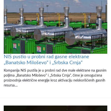
NIS pustio u probni rad gasne elektrane
„Banatsko Miloševo“ i „Srbska Crnja“
Kompanija NIS pustila je u probni rad dve male elektrane na gasnim
poljima „Banatsko Miloševo“ i „Srbska Crnja“, čime je omogućena
proizvodnja električne energije kroz aktivaciju neiskorišćenih gasnih
resursa....