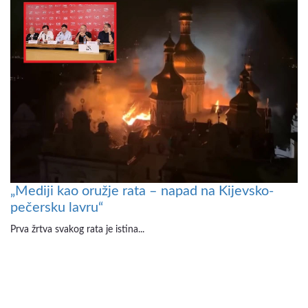
„Mediji kao oružje rata – napad na Kijevsko-
pečersku lavru“
Prva žrtva svakog rata je istina...