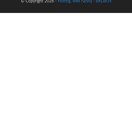
© Copyright 2026 -
Hoting, web razvoj - BitLab.rs