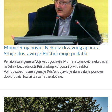
Momir Stojanović: Neko iz državnog aparata
Srbije dostavio je Prištini moje podatke
Penzionisani general Vojske Jugoslavije Momir Stojanović, nekadašnji
načelnik bezbednosti Prištinskog korpusa i prvi direktor
Vojnobezbednosne agencije (VBA), objavio je danas da je ponovo
dobio poziv Tužilaštva za ratne zločine...