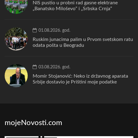
NIS pustio u probni rad gasne elektrane
„Banatsko Miloševo“ i „Srbska Crnja“
01.08.2026. god.
Ruskim junacima palim u Prvom svetskom ratu
odata pošta u Beogradu
03.08.2026. god.
Momir Stojanović: Neko iz državnog aparata
Srbije dostavio je Prištini moje podatke
mojeNovosti.com