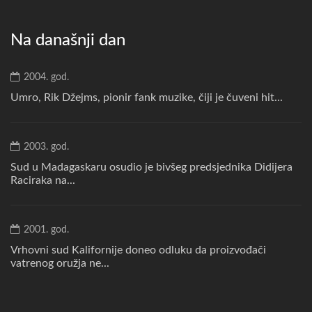
Na današnji dan
2004. god.
Umro, Rik Džejms, pionir fank muzike, čiji je čuveni hit...
2003. god.
Sud u Madagaskaru osudio je bivšeg predsjednika Didijera
Raciraka na...
2001. god.
Vrhovni sud Kalifornije doneo odluku da proizvođači
vatrenog oružja ne...