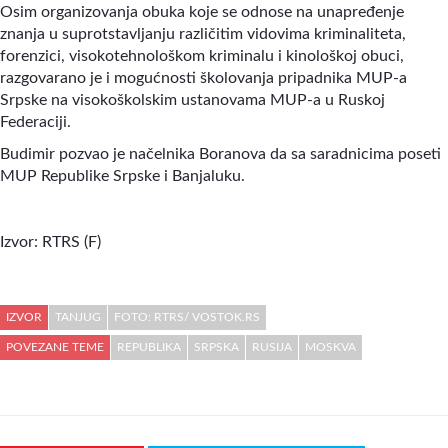
Osim organizovanja obuka koje se odnose na unapređenje
znanja u suprotstavljanju različitim vidovima kriminaliteta,
forenzici, visokotehnološkom kriminalu i kinološkoj obuci,
razgovarano je i mogućnosti školovanja pripadnika MUP-a
Srpske na visokoškolskim ustanovama MUP-a u Ruskoj
Federaciji.
Budimir pozvao je načelnika Boranova da sa saradnicima poseti
MUP Republike Srpske i Banjaluku.
Izvor:
RTRS (F)
IZVOR
TANJUG
FOTO: RTRS/ VOSTOK.RS
POVEZANE TEME
REPUBLIKA
SRPSKA
RUSIJA
MOSKVA