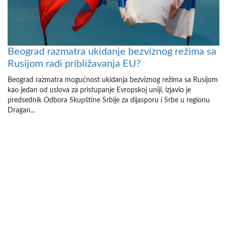
Beograd razmatra ukidanje bezviznog režima sa
Rusijom radi približavanja EU?
Beograd razmatra mogućnost ukidanja bezviznog režima sa Rusijom
kao jedan od uslova za pristupanje Evropskoj uniji, izjavio je
predsednik Odbora Skupštine Srbije za dijasporu i Srbe u regionu
Dragan...