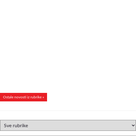
Ostale novosti iz rubrike »