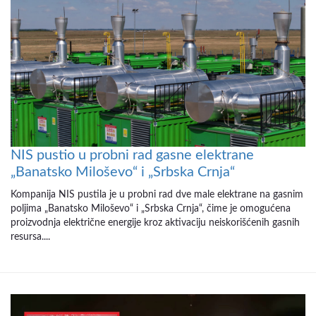
NIS pustio u probni rad gasne elektrane
„Banatsko Miloševo“ i „Srbska Crnja“
Kompanija NIS pustila je u probni rad dve male elektrane na gasnim
poljima „Banatsko Miloševo“ i „Srbska Crnja“, čime je omogućena
proizvodnja električne energije kroz aktivaciju neiskorišćenih gasnih
resursa....