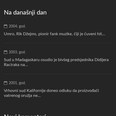
Na današnji dan
2004. god.
Umro, Rik Džejms, pionir fank muzike, čiji je čuveni hit...
2003. god.
Sud u Madagaskaru osudio je bivšeg predsjednika Didijera
Raciraka na...
2001. god.
Vrhovni sud Kalifornije doneo odluku da proizvođači
vatrenog oružja ne...