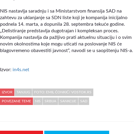
NIS nastavlja saradnju i sa Ministarstvom finansija SAD na
zahtevu za uklanjanje sa SDN liste koji je kompanija inicijalno
podnela 14. marta, a dopunila 28. septembra tekuće godine.
„Delistiranje predstavlja dugotrajan i kompleksan proces.
Kompanija nastavlja da pažljivo prati aktuelnu situaciju i o svim
novim okolnostima koje mogu uticati na poslovanje NIS će
blagovremeno obavestiti javnost“, navodi se u saopštenju NIS-a.
Izvor:
in4s.net
IZVOR
TANJUG
FOTO: EMIL ČONKIĆ/ VOSTOK.RS
POVEZANE TEME
NIS
SRBIJA
SANKCIJE
SAD