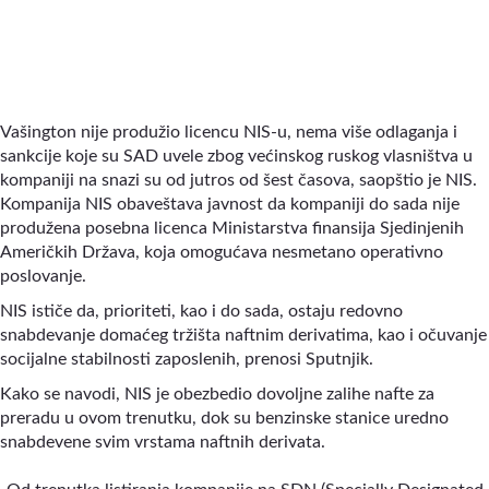
Vašington nije produžio licencu NIS-u, nema više odlaganja i
sankcije koje su SAD uvele zbog većinskog ruskog vlasništva u
kompaniji na snazi su od jutros od šest časova, saopštio je NIS.
Kompanija NIS obaveštava javnost da kompaniji do sada nije
produžena posebna licenca Ministarstva finansija Sjedinjenih
Američkih Država, koja omogućava nesmetano operativno
poslovanje.
NIS ističe da, prioriteti, kao i do sada, ostaju redovno
snabdevanje domaćeg tržišta naftnim derivatima, kao i očuvanje
socijalne stabilnosti zaposlenih, prenosi Sputnjik.
Kako se navodi, NIS je obezbedio dovoljne zalihe nafte za
preradu u ovom trenutku, dok su benzinske stanice uredno
snabdevene svim vrstama naftnih derivata.