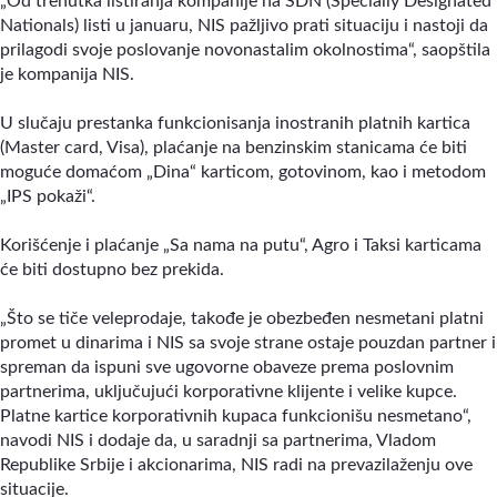
„Od trenutka listiranja kompanije na SDN (Specially Designated
Nationals) listi u januaru, NIS pažljivo prati situaciju i nastoji da
prilagodi svoje poslovanje novonastalim okolnostima“, saopštila
je kompanija NIS.
U slučaju prestanka funkcionisanja inostranih platnih kartica
(Master card, Visa), plaćanje na benzinskim stanicama će biti
moguće domaćom „Dina“ karticom, gotovinom, kao i metodom
„IPS pokaži“.
Korišćenje i plaćanje „Sa nama na putu“, Agro i Taksi karticama
će biti dostupno bez prekida.
„Što se tiče veleprodaje, takođe je obezbeđen nesmetani platni
promet u dinarima i NIS sa svoje strane ostaje pouzdan partner i
spreman da ispuni sve ugovorne obaveze prema poslovnim
partnerima, uključujući korporativne klijente i velike kupce.
Platne kartice korporativnih kupaca funkcionišu nesmetano“,
navodi NIS i dodaje da, u saradnji sa partnerima, Vladom
Republike Srbije i akcionarima, NIS radi na prevazilaženju ove
situacije.