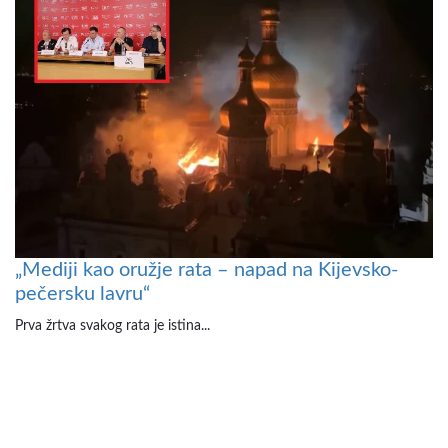
„Mediji kao oružje rata – napad na Kijevsko-
pečersku lavru“
Prva žrtva svakog rata je istina...