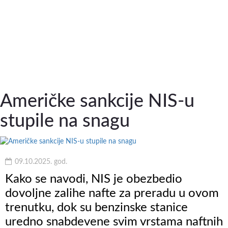
Američke sankcije NIS-u
stupile na snagu
09.10.2025. god.
Kako se navodi, NIS je obezbedio
dovoljne zalihe nafte za preradu u ovom
trenutku, dok su benzinske stanice
uredno snabdevene svim vrstama naftnih