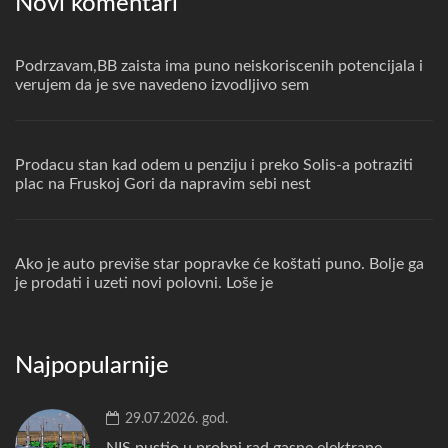
Novi komentari
Podrzavam,BB zaista ima puno neiskoriscenih potencijala i
verujem da je sve navedeno izvodljivo sem
Prodacu stan kad odem u penziju i preko Solis-a potraziti
plac na Fruskoj Gori da napravim sebi nest
Ako je auto previše star popravke će koštati puno. Bolje ga
je prodati i uzeti novi polovni. Loše je
Najpopularnije
29.07.2026. god.
NIS pustio u probni rad gasne elektrane