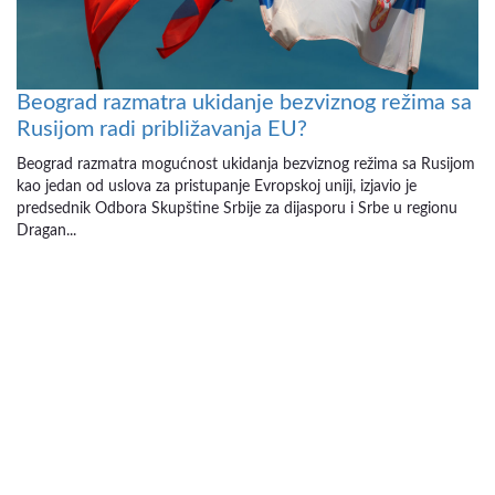
Beograd razmatra ukidanje bezviznog režima sa
Rusijom radi približavanja EU?
Beograd razmatra mogućnost ukidanja bezviznog režima sa Rusijom
kao jedan od uslova za pristupanje Evropskoj uniji, izjavio je
predsednik Odbora Skupštine Srbije za dijasporu i Srbe u regionu
Dragan...