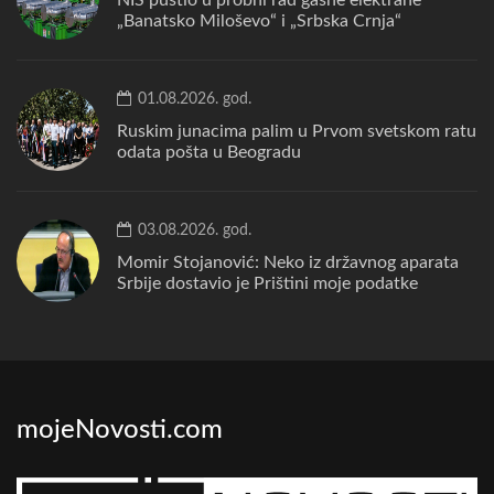
„Banatsko Miloševo“ i „Srbska Crnja“
01.08.2026. god.
Ruskim junacima palim u Prvom svetskom ratu
odata pošta u Beogradu
03.08.2026. god.
Momir Stojanović: Neko iz državnog aparata
Srbije dostavio je Prištini moje podatke
mojeNovosti.com