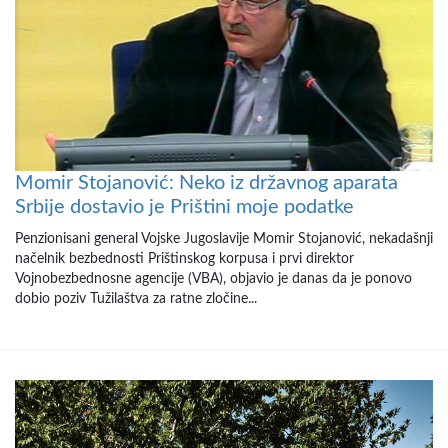
Momir Stojanović: Neko iz državnog aparata
Srbije dostavio je Prištini moje podatke
Penzionisani general Vojske Jugoslavije Momir Stojanović, nekadašnji
načelnik bezbednosti Prištinskog korpusa i prvi direktor
Vojnobezbednosne agencije (VBA), objavio je danas da je ponovo
dobio poziv Tužilaštva za ratne zločine...