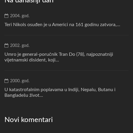
Na današnji dan
2004. god.
Teri Nikols osuđen je u Americi na 161 godinu zatvora,...
2002. god.
Umro je general-poručnik Tran Do (78), najpoznatniji
vijetnamski disident, koji...
2000. god.
U katastrofalnim poplavama u Indiji, Nepalu, Butanu i
Bangladešu život...
Novi komentari