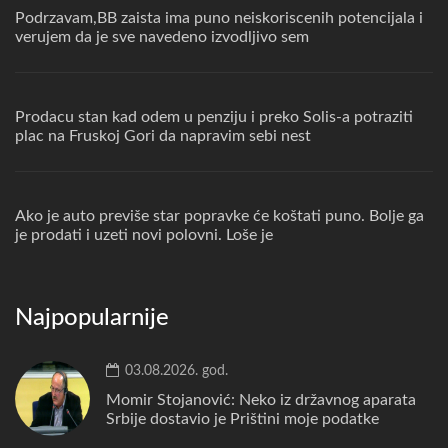
Podrzavam,BB zaista ima puno neiskoriscenih potencijala i
verujem da je sve navedeno izvodljivo sem
Prodacu stan kad odem u penziju i preko Solis-a potraziti
plac na Fruskoj Gori da napravim sebi nest
Ako je auto previše star popravke će koštati puno. Bolje ga
je prodati i uzeti novi polovni. Loše je
Najpopularnije
03.08.2026. god.
Momir Stojanović: Neko iz državnog aparata
Srbije dostavio je Prištini moje podatke