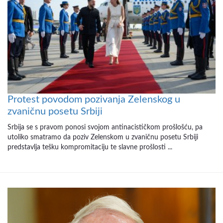
Protest povodom pozivanja Zelenskog u
zvaničnu posetu Srbiji
Srbija se s pravom ponosi svojom antinacističkom prošlošću, pa
utoliko smatramo da poziv Zelenskom u zvaničnu posetu Srbiji
predstavlja tešku kompromitaciju te slavne prošlosti ...