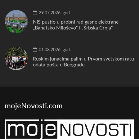
29.07.2026. god.
NIS pustio u probni rad gasne elektrane
„Banatsko Miloševo“ i „Srbska Crnja“
01.08.2026. god.
Ruskim junacima palim u Prvom svetskom ratu
odata pošta u Beogradu
mojeNovosti.com