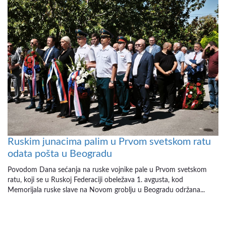
Ruskim junacima palim u Prvom svetskom ratu
odata pošta u Beogradu
Povodom Dana sećanja na ruske vojnike pale u Prvom svetskom
ratu, koji se u Ruskoj Federaciji obeležava 1. avgusta, kod
Memorijala ruske slave na Novom groblju u Beogradu održana...