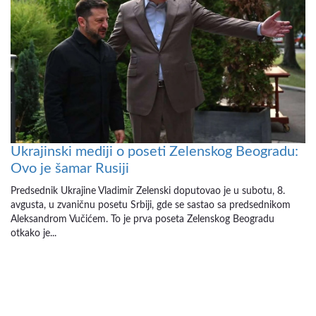
Ukrajinski mediji o poseti Zelenskog Beogradu:
Ovo je šamar Rusiji
Predsednik Ukrajine Vladimir Zelenski doputovao je u subotu, 8.
avgusta, u zvaničnu posetu Srbiji, gde se sastao sa predsednikom
Aleksandrom Vučićem. To je prva poseta Zelenskog Beogradu
otkako je...