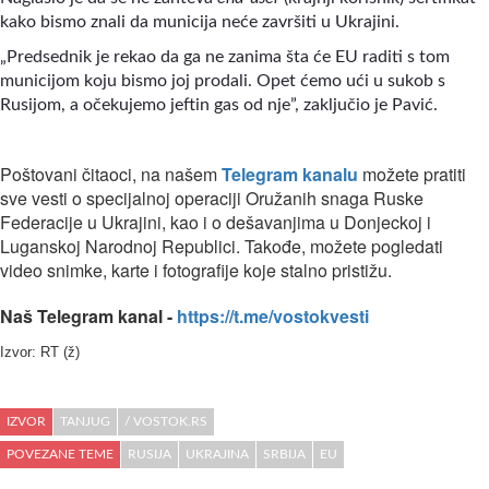
kako bismo znali da municija neće završiti u Ukrajini.
„Predsednik je rekao da ga ne zanima šta će EU raditi s tom
municijom koju bismo joj prodali. Opet ćemo ući u sukob s
Rusijom, a očekujemo jeftin gas od nje”, zaključio je Pavić.
Poštovani čitaoci, na našem
Telegram kanalu
možete pratiti
sve vesti o specijalnoj operaciji Oružanih snaga Ruske
Federacije u Ukrajini, kao i o dešavanjima u Donjeckoj i
Luganskoj Narodnoj Republici. Takođe, možete pogledati
video snimke, karte i fotografije koje stalno pristižu.
Naš Telegram kanal -
https://t.me/vostokvesti
Izvor: RT (ž)
IZVOR
TANJUG
/ VOSTOK.RS
POVEZANE TEME
RUSIJA
UKRAJINA
SRBIJA
EU