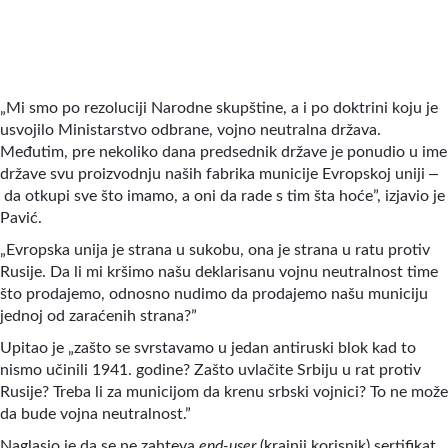
„Mi smo po rezoluciji Narodne skupštine, a i po doktrini koju je
usvojilo Ministarstvo odbrane, vojno neutralna država.
Međutim, pre nekoliko dana predsednik države je ponudio u ime
–
države svu proizvodnju naših fabrika municije Evropskoj uniji
da otkupi sve što imamo, a oni da rade s tim šta hoće”, izjavio je
Pavić.
„Evropska unija je strana u sukobu, ona je strana u ratu protiv
Rusije. Da li mi kršimo našu deklarisanu vojnu neutralnost time
što prodajemo, odnosno nudimo da prodajemo našu municiju
jednoj od zaraćenih strana?”
Upitao je „zašto se svrstavamo u jedan antiruski blok kad to
nismo učinili 1941. godine? Zašto uvlačite Srbiju u rat protiv
Rusije? Treba li za municijom da krenu srbski vojnici? To ne može
da bude vojna neutralnost.”
Naglasio je da se ne zahteva
end-user
(krajnji korisnik)
sertifikat