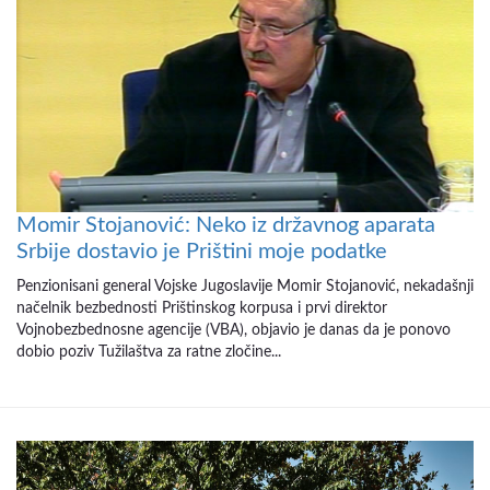
Momir Stojanović: Neko iz državnog aparata
Srbije dostavio je Prištini moje podatke
Penzionisani general Vojske Jugoslavije Momir Stojanović, nekadašnji
načelnik bezbednosti Prištinskog korpusa i prvi direktor
Vojnobezbednosne agencije (VBA), objavio je danas da je ponovo
dobio poziv Tužilaštva za ratne zločine...