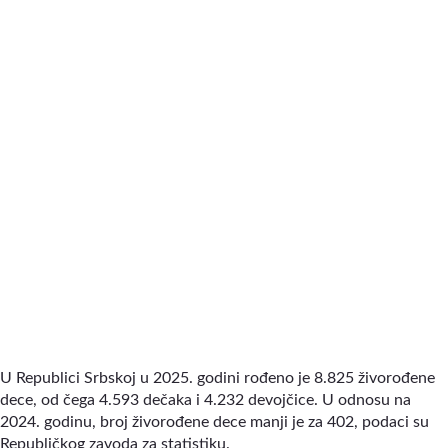
U Republici Srbskoj u 2025. godini rođeno je 8.825 živorođene
dece, od čega 4.593 dečaka i 4.232 devojčice. U odnosu na
2024. godinu, broj živorođene dece manji je za 402, podaci su
Republičkog zavoda za statistiku.