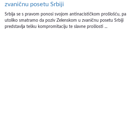
zvaničnu posetu Srbiji
Srbija se s pravom ponosi svojom antinacističkom prošlošću, pa
utoliko smatramo da poziv Zelenskom u zvaničnu posetu Srbiji
predstavlja tešku kompromitaciju te slavne prošlosti ...