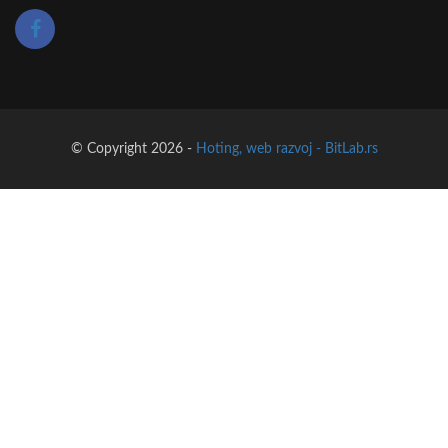
© Copyright 2026 -
Hoting, web razvoj - BitLab.rs