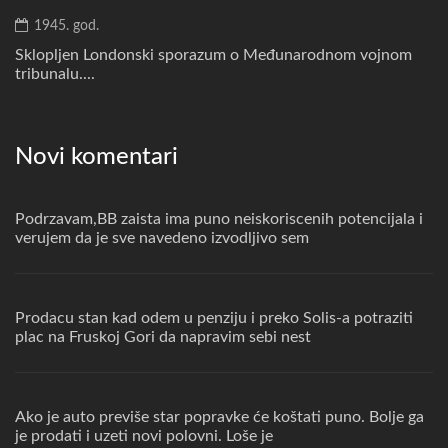
1945. god.
Sklopljen Londonski sporazum o Međunarodnom vojnom
tribunalu....
Novi komentari
Podrzavam,BB zaista ima puno neiskoriscenih potencijala i
verujem da je sve navedeno izvodljivo sem
Prodacu stan kad odem u penziju i preko Solis-a potraziti
plac na Fruskoj Gori da napravim sebi nest
Ako je auto previše star popravke će koštati puno. Bolje ga
je prodati i uzeti novi polovni. Loše je