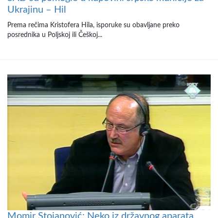
Ukrajinu – Hil
Prema rečima Kristofera Hila, isporuke su obavljane preko
posrednika u Poljskoj ili Češkoj...
Momir Stojanović: Neko iz državnog aparata