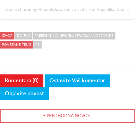
A post shared by Republički zavod za statistiku, Republika Srbska (@rsstatistika)
IZVOR
TANJUG
FREEPIK/MAGNIFIC/ILUSTRACIJA/ VOSTOK.RS
POVEZANE TEME
RS
Komentara (0)
Ostavite Vaš komentar
Objavite novost
PREDHODNA NOVOST