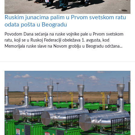
Ruskim junacima palim u Prvom svetskom ratu
odata pošta u Beogradu
Povodom Dana sećanja na ruske vojnike pale u Prvom svetskom
ratu, koji se u Ruskoj Federaciji obeležava 1. avgusta, kod
Memorijala ruske slave na Novom groblju u Beogradu održana...