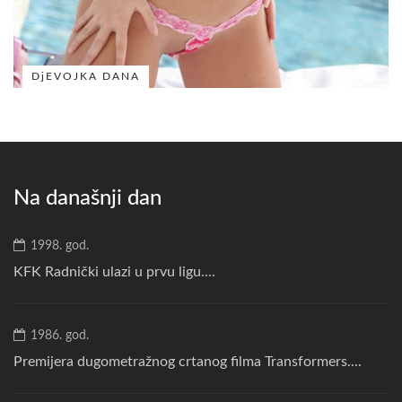
DjEVOJKA DANA
Na današnji dan
1998. god.
KFK Radnički ulazi u prvu ligu....
1986. god.
Premijera dugometražnog crtanog filma Transformers....