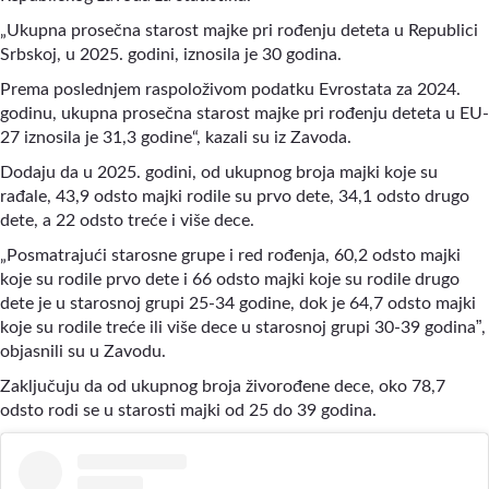
„Ukupna prosečna starost majke pri rođenju deteta u Republici
Srbskoj, u 2025. godini, iznosila je 30 godina.
Prema poslednjem raspoloživom podatku Evrostata za 2024.
godinu, ukupna prosečna starost majke pri rođenju deteta u EU-
27 iznosila je 31,3 godine“, kazali su iz Zavoda.
Dodaju da u 2025. godini, od ukupnog broja majki koje su
rađale, 43,9 odsto majki rodile su prvo dete, 34,1 odsto drugo
dete, a 22 odsto treće i više dece.
„Posmatrajući starosne grupe i red rođenja, 60,2 odsto majki
koje su rodile prvo dete i 66 odsto majki koje su rodile drugo
dete je u starosnoj grupi 25-34 godine, dok je 64,7 odsto majki
”
koje su rodile treće ili više dece u starosnoj grupi 30-39 godina
,
objasnili su u Zavodu.
Zaključuju da od ukupnog broja živorođene dece, oko 78,7
odsto rodi se u starosti majki od 25 do 39 godina.