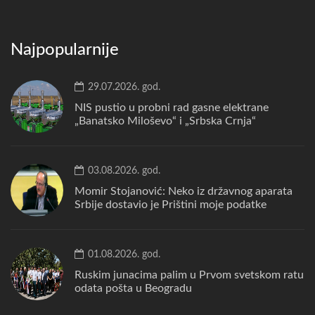
Najpopularnije
29.07.2026. god.
NIS pustio u probni rad gasne elektrane
„Banatsko Miloševo“ i „Srbska Crnja“
03.08.2026. god.
Momir Stojanović: Neko iz državnog aparata
Srbije dostavio je Prištini moje podatke
01.08.2026. god.
Ruskim junacima palim u Prvom svetskom ratu
odata pošta u Beogradu