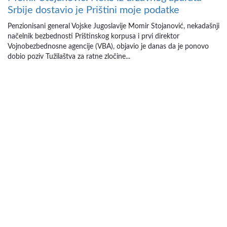
Srbije dostavio je Prištini moje podatke
Penzionisani general Vojske Jugoslavije Momir Stojanović, nekadašnji
načelnik bezbednosti Prištinskog korpusa i prvi direktor
Vojnobezbednosne agencije (VBA), objavio je danas da je ponovo
dobio poziv Tužilaštva za ratne zločine...