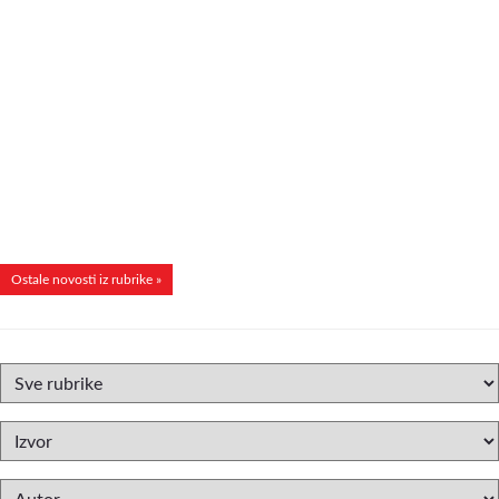
Ostale novosti iz rubrike »