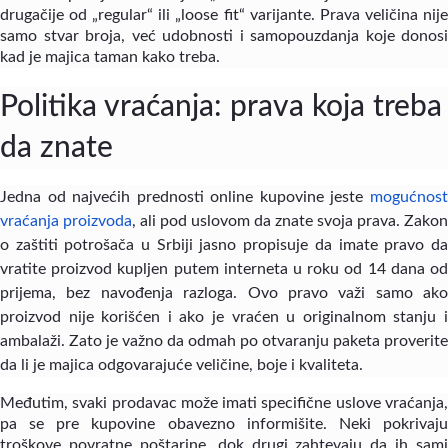
drugačije od „regular“ ili „loose fit“ varijante. Prava veličina nije
samo stvar broja, već udobnosti i samopouzdanja koje donosi
kad je majica taman kako treba.
Politika vraćanja: prava koja treba
da znate
Jedna od najvećih prednosti online kupovine jeste
mogućnos
vraćanja proizvoda
, ali pod uslovom da znate svoja prava. Zakon
o zaštiti potrošača u Srbiji jasno propisuje da imate pravo da
vratite proizvod kupljen putem interneta u roku od 14 dana od
prijema, bez navođenja razloga. Ovo pravo važi samo ako
proizvod nije korišćen i ako je vraćen u originalnom stanju i
ambalaži. Zato je važno da odmah po otvaranju paketa proverite
da li je majica odgovarajuće veličine, boje i kvaliteta.
Međutim, svaki prodavac može imati specifične uslove vraćanja,
pa se pre kupovine obavezno informišite. Neki pokrivaju
troškove povratne poštarine, dok drugi zahtevaju da ih sami