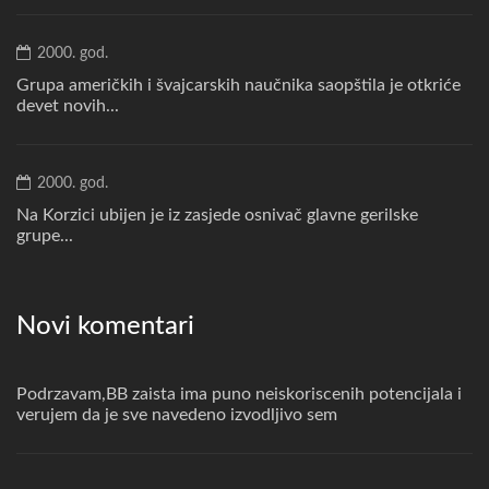
2000. god.
Grupa američkih i švajcarskih naučnika saopštila je otkriće
devet novih...
2000. god.
Na Korzici ubijen je iz zasjede osnivač glavne gerilske
grupe...
Novi komentari
Podrzavam,BB zaista ima puno neiskoriscenih potencijala i
verujem da je sve navedeno izvodljivo sem