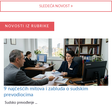
SLEDEĆA NOVOST
NOVOSTI IZ RUBRIKE
9 najčešćih mitova i zabluda o sudskim
prevodiocima
Sudsko prevođenje ...