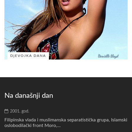
DjEVOJKA DANA
Na današnji dan
2001. god.
Filipinska vlada i muslimanska separatistička grupa, Islamski
oslobodilački front Moro,...