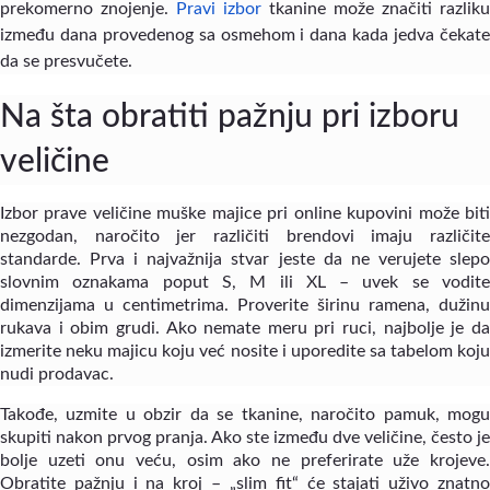
prekomerno znojenje.
Pravi izbor
tkanine može značiti razliku
između dana provedenog sa osmehom i dana kada jedva čekate
da se presvučete.
Na šta obratiti pažnju pri izboru
veličine
Izbor prave veličine muške majice pri online kupovini može biti
nezgodan, naročito jer različiti brendovi imaju različite
standarde. Prva i najvažnija stvar jeste da ne verujete slepo
slovnim oznakama poput S, M ili XL – uvek se vodite
dimenzijama u centimetrima. Proverite širinu ramena, dužinu
rukava i obim grudi. Ako nemate meru pri ruci, najbolje je da
izmerite neku majicu koju već nosite i uporedite sa tabelom koju
nudi prodavac.
Takođe, uzmite u obzir da se tkanine, naročito pamuk, mogu
skupiti nakon prvog pranja. Ako ste između dve veličine, često je
bolje uzeti onu veću, osim ako ne preferirate uže krojeve.
Obratite pažnju i na kroj – „slim fit“ će stajati uživo znatno