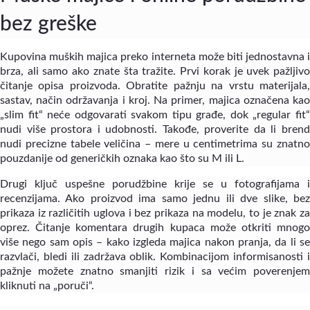
bez greške
Kupovina muških majica preko interneta može biti jednostavna i
brza, ali samo ako znate šta tražite. Prvi korak je uvek pažljivo
čitanje opisa proizvoda. Obratite pažnju na vrstu materijala,
sastav, način održavanja i kroj. Na primer, majica označena kao
„slim fit“ neće odgovarati svakom tipu građe, dok „regular fit“
nudi više prostora i udobnosti. Takođe, proverite da li brend
nudi precizne tabele veličina – mere u centimetrima su znatno
pouzdanije od generičkih oznaka kao što su M ili L.
Drugi ključ uspešne porudžbine krije se u fotografijama i
recenzijama. Ako proizvod ima samo jednu ili dve slike, bez
prikaza iz različitih uglova i bez prikaza na modelu, to je znak za
oprez. Čitanje komentara drugih kupaca može otkriti mnogo
više nego sam opis – kako izgleda majica nakon pranja, da li se
razvlači, bledi ili zadržava oblik. Kombinacijom informisanosti i
pažnje možete znatno smanjiti rizik i sa većim poverenjem
kliknuti na „poruči“.