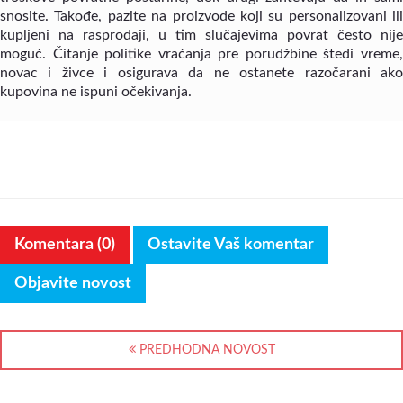
snosite. Takođe, pazite na proizvode koji su personalizovani ili
kupljeni na rasprodaji, u tim slučajevima povrat često nije
moguć. Čitanje politike vraćanja pre porudžbine štedi vreme,
novac i živce i osigurava da ne ostanete razočarani ako
kupovina ne ispuni očekivanja.
Komentara (0)
Ostavite Vaš komentar
Objavite novost
PREDHODNA NOVOST