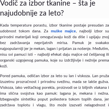
Vodič za izbor tkanine – šta je
najudobnije za leto?
Kada temperature porastu, izbor tkanine postaje presudan za
udobnost tokom dana. Za
muške majice
, najbolji izbor su
prirodni materijali koji omogućavaju koži da diše i upijaju znoj
bez zadržavanja neprijatnih mirisa. Pamuk je svakako
najpopularniji jer je mekan, lagan i prijatan za nošenje. Međutim,
nisu svi pamuci isti – najbolji efekat daju majice od češljanog ili
organski uzgojenog pamuka, koje su izdržljivije i nežnije prema
koži.
Pored pamuka, odličan izbor za leto su lan i viskoza. Lan pruža
izuzetnu prozračnost i prirodnu svežinu, mada se lakše gužva.
Viskoza, iako veštačkog porekla, proizvodi se iz biljnih vlakana i
ima slična svojstva kao pamuk: lagana je, mekana i nežna.
Izbegavajte sintetiku poput poliestera tokom toplih dana, jer
zadržava toplotu i vlagu, što može izazvati nelagodnost i