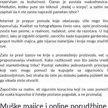
rezervisan za budućnost. Danas je postala svakodnevica.
Međutim, koliko puta ste kliknuli „dodaj u korpu“, a zatim se
zapitali da li ste zaista napravili pametan izbor?
Internet je prepun ponuda koje obećavaju više nego što
isporučuju. Kvalitet na fotografijama često vara, opisi proizvoda
zvuče kao pesme, a realnost, nažalost, ume da razočara. U toj
zbrci, lako je izgubiti orijentir, naročito kada kupujete garderobu
poput muških majica, gde nijanse materijala i kroja mogu značiti
sve.
Zato se pravi izazov ne krije u pronalaženju proizvoda, već u
prepoznavanju vrednosti. Kako razlikovati ono što zaista vredi
od marketinškog trika? Postoji nekoliko jednostavnih principa
koji vam mogu pomoći da kupujete sa sigurnošću i
zadovoljstvom, bez straha da ćete po dolasku paketa poželeti da
ga nikada niste otvorili.
Započnite sa malim, ali sigurnim koracima koji će vam pomoći
da svaka kupovina iz fotelje postane pogodak, a ne promašaj.
Muške majice i online porudžbine