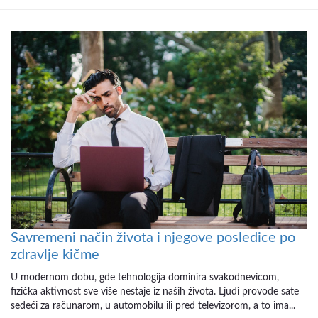
Savremeni način života i njegove posledice po
zdravlje kičme
U modernom dobu, gde tehnologija dominira svakodnevicom,
fizička aktivnost sve više nestaje iz naših života. Ljudi provode sate
sedeći za računarom, u automobilu ili pred televizorom, a to ima...