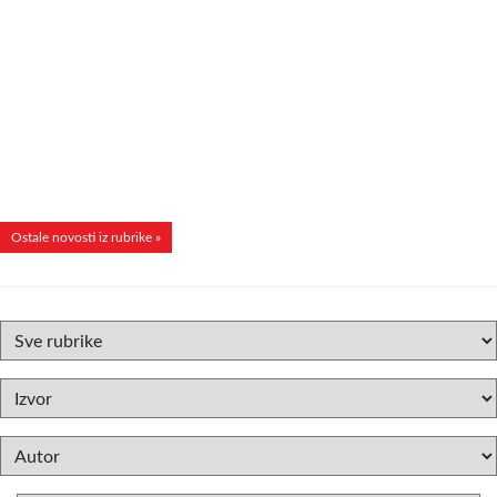
Ostale novosti iz rubrike »