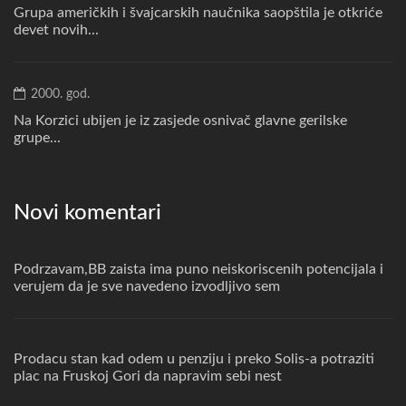
Grupa američkih i švajcarskih naučnika saopštila je otkriće
devet novih...
2000. god.
Na Korzici ubijen je iz zasjede osnivač glavne gerilske
grupe...
Novi komentari
Podrzavam,BB zaista ima puno neiskoriscenih potencijala i
verujem da je sve navedeno izvodljivo sem
Prodacu stan kad odem u penziju i preko Solis-a potraziti
plac na Fruskoj Gori da napravim sebi nest