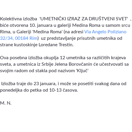
Kolektivna izložba 'UMETNIČKI IZRAZ ZA DRUŠTVENI SVET' ,
biće otvorena 10. januara u galeriji Medina Roma u samom srcu
Rima, u Galeriji 'Medina Roma' (na adresi
Via Angelo Poliziano
32/34, 00184 Rim
) uz predstavljanje prisutnih umetnika od
strane kustoskinje Loredane Trestin.
Ova posebna izložba okuplja 12 umetnika sa različitih krajeva
sveta, a umetnica iz Srbije Jelena Borovčanin će učestvovati sa
svojim radom od stakla pod nazivom 'Ključ'
Izložba traje do 23 januara, i može se posetiti svakog dana od
ponedeljka do petka od 10-13 časova.
M. N.