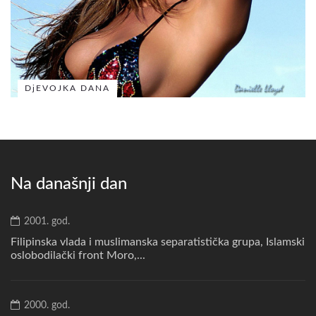
DjEVOJKA DANA
Na današnji dan
2001. god.
Filipinska vlada i muslimanska separatistička grupa, Islamski
oslobodilački front Moro,...
2000. god.