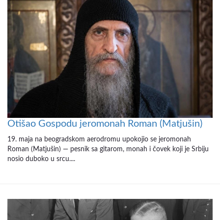
Otišao Gospodu jeromonah Roman (Matjušin)
19. maja na beogradskom aerodromu upokojio se jeromonah
Roman (Matjušin) — pesnik sa gitarom, monah i čovek koji je Srbiju
nosio duboko u srcu....