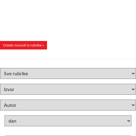
Ostale novosti iz rubrike »