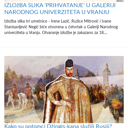
IZLOžBA SLIKA 'PRIHVATANJE' U GALERIJI
NARODNOG UNIVERZITETA U VRANJU
Izložba slika tri umetnice - Irene Lazić, Ružice Mitrović i Ivane
Stanisavljević Negić biće otvorena u četvrtak u Galeriji Narodnog
univerziteta u Vranju. Otvaranje izložbe je zakazano za 18....
Kako su potomci Džingis-kana služili Rusiji?