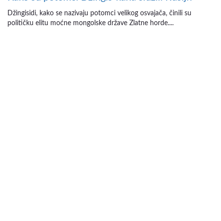
Džingisidi, kako se nazivaju potomci velikog osvajača, činili su
političku elitu moćne mongolske države Zlatne horde....