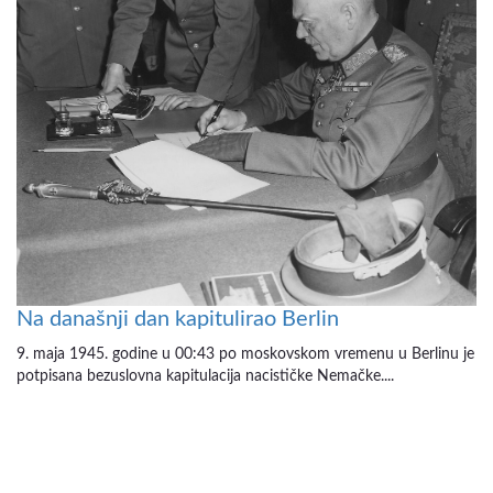
Na današnji dan kapitulirao Berlin
9. maja 1945. godine u 00:43 po moskovskom vremenu u Berlinu je
potpisana bezuslovna kapitulacija nacističke Nemačke....