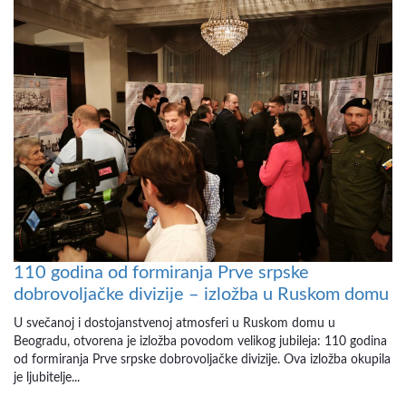
110 godina od formiranja Prve srpske
dobrovoljačke divizije – izložba u Ruskom domu
U svečanoj i dostojanstvenoj atmosferi u Ruskom domu u
Beogradu, otvorena je izložba povodom velikog jubileja: 110 godina
od formiranja Prve srpske dobrovoljačke divizije. Ova izložba okupila
je ljubitelje...