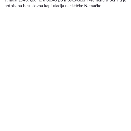
9. maja 1945. godine u 00:43 po moskovskom vremenu u Berlinu je
potpisana bezuslovna kapitulacija nacističke Nemačke....