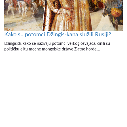
Kako su potomci Džingis-kana služili Rusiji?
Džingisidi, kako se nazivaju potomci velikog osvajača, činili su
političku elitu moćne mongolske države Zlatne horde....