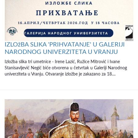
IZLOžBA SLIKA 'PRIHVATANJE' U GALERIJI
NARODNOG UNIVERZITETA U VRANJU
Izložba slika tri umetnice - Irene Lazić, Ružice Mitrović i Ivane
Stanisavljević Negić biće otvorena u četvrtak u Galeriji Narodnog
univerziteta u Vranju. Otvaranje izložbe je zakazano za 18....