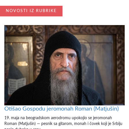
NOVOSTI IZ RUBRIKE
Otišao Gospodu jeromonah Roman (Matjušin)
19. maja na beogradskom aerodromu upokojio se jeromonah
Roman (Matjušin) — pesnik sa gitarom, monah i čovek koji je Srbiju