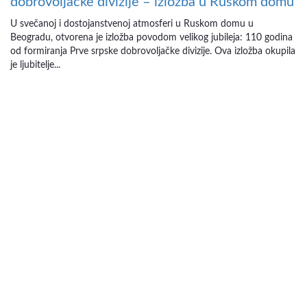
dobrovoljačke divizije – izložba u Ruskom domu
U svečanoj i dostojanstvenoj atmosferi u Ruskom domu u
Beogradu, otvorena je izložba povodom velikog jubileja: 110 godina
od formiranja Prve srpske dobrovoljačke divizije. Ova izložba okupila
je ljubitelje...