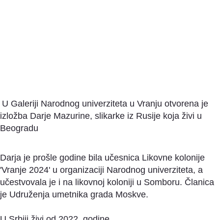
U Galeriji Narodnog univerziteta u Vranju otvorena je
izložba Darje Mazurine, slikarke iz Rusije koja živi u
Beogradu
Darja je prošle godine bila učesnica Likovne kolonije
'Vranje 2024' u organizaciji Narodnog univerziteta, a
učestvovala je i na likovnoj koloniji u Somboru. Članica
je Udruženja umetnika grada Moskve.
U Srbiji živi od 2022. godine.