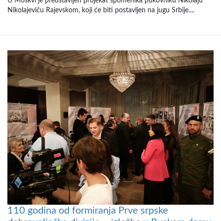
U Moskvi je predstavljen projekat spomenika pukovniku Nikolaju
Nikolajeviču Rajevskom, koji će biti postavljen na jugu Srbije....
110 godina od formiranja Prve srpske