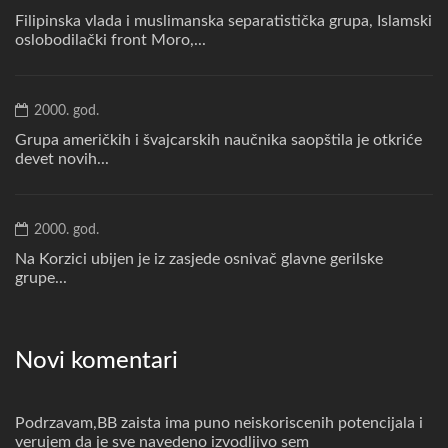
Filipinska vlada i muslimanska separatistička grupa, Islamski
oslobodilački front Moro,...
2000. god.
Grupa američkih i švajcarskih naučnika saopštila je otkriće
devet novih...
2000. god.
Na Korzici ubijen je iz zasjede osnivač glavne gerilske
grupe...
Novi komentari
Podrzavam,BB zaista ima puno neiskoriscenih potencijala i
verujem da je sve navedeno izvodljivo sem