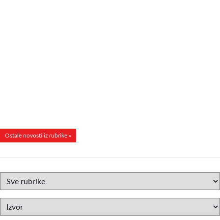
Ostale novosti iz rubrike »