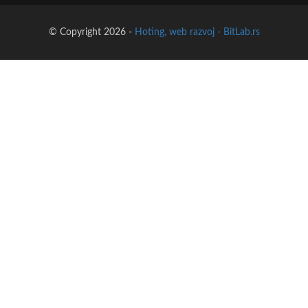
© Copyright 2026 -
Hoting, web razvoj - BitLab.rs