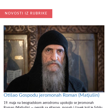
NOVOSTI IZ RUBRIKE
Otišao Gospodu jeromonah Roman (Matjušin)
19. maja na beogradskom aerodromu upokojio se jeromonah
Roman (Matjušin) — pesnik sa gitarom, monah i čovek koji je Srbiju