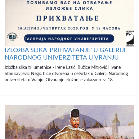
IZLOžBA SLIKA 'PRIHVATANJE' U GALERIJI
NARODNOG UNIVERZITETA U VRANJU
Izložba slika tri umetnice - Irene Lazić, Ružice Mitrović i Ivane
Stanisavljević Negić biće otvorena u četvrtak u Galeriji Narodnog
univerziteta u Vranju. Otvaranje izložbe je zakazano za 18....