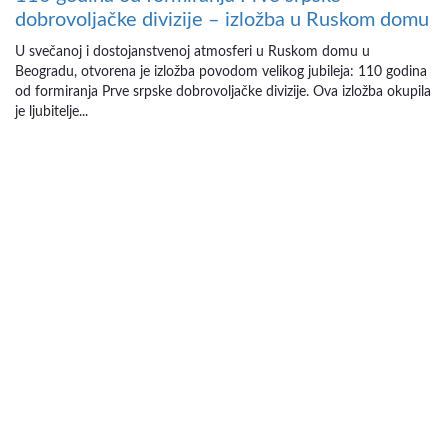
dobrovoljačke divizije – izložba u Ruskom domu
U svečanoj i dostojanstvenoj atmosferi u Ruskom domu u
Beogradu, otvorena je izložba povodom velikog jubileja: 110 godina
od formiranja Prve srpske dobrovoljačke divizije. Ova izložba okupila
je ljubitelje...