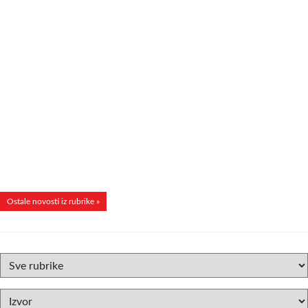
Ostale novosti iz rubrike »