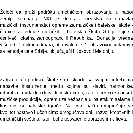
Želeći da pruži podršku umetničkom obrazovanju u našoj
zemlji, kompanija NIS je donirala sredstva za nabavku
muzičkih instrumenata i opreme za muzičke i baletske škole -
članice Zajednice muzičkih i baletskih škola Srbije, čiji su
osnivači lokalna samouprava ili Republika. Donacija, vredna
više od 11 miliona dinara, obuhvatila je 71 obrazovnu ustanovu
sa teritorije cele Srbije, uključujući i Kosovo i Metohiju.
Zahvaljujući podršci, škole su u skladu sa svojim potrebama
nabavile instrumente, među kojima su klaviri, harmonike,
udaraljke, gudački i duvački instrumenti, kao i opremu za odsek
muzičke produkcije, opremu za vežbanje u baletskim salama i
kostime za baletske igrače. Na ovaj način unapređuje se
kvalitet nastave i učenicima omogućava dalji razvoj kreativnih i
umetničkih veština, kao i bolje ostvarenje obrazovnih ciljeva.