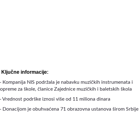
Ključne informacije:
· Kompanija NIS podržala je nabavku muzičkih instrumenata i
opreme za škole, članice Zajednice muzičkih i baletskih škola
· Vrednost podrške iznosi više od 11 miliona dinara
· Donacijom je obuhvaćena 71 obrazovna ustanova širom Srbije