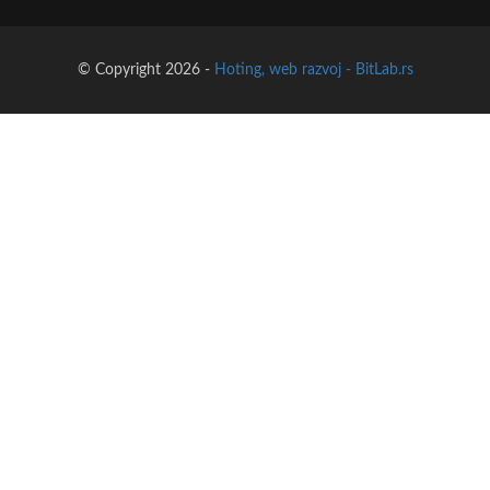
© Copyright 2026 -
Hoting, web razvoj - BitLab.rs