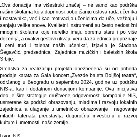
„Ova donacija ima višestruki značaj – ne samo kao podrška
našim školama koja doprinosi poboljšanju uslova rada učenika
i nastavnika, već i kao motivacija učenicima da uče, vežbaju i
sanjaju velike snove. Kvalitetni instrumenti su često nedostižni
mnogim školama koje neretko imaju opremu staru i po više
decenija, a ovakvi gestovi ulivaju veru da zajednica prepoznaje
i ceni trud i talenat naših učenika“, izjavila je Slađana
Šegavčić, predsednica Zajednice muzičkih i baletskih škola
Srbije.
Sredstva za realizaciju projekta obezbeđena su od prihoda
prodaje karata za Gala koncert
„
Zvezde baleta Boljšoj teatra“,
održanog u Beogradu u septembru 2024. godine uz podršku
NIS-a, kao i dodatnom donacijom kompanije.
Ova inicijativ
deo je šire strategije društvene odgovornosti kompanije NIS,
usmerene ka podršci obrazovanju, mladima i razvoju lokalnih
zajednica, a ulaganje u umetničko obrazovanje i negovanje
mladih talenata predstavlja dugoročnu investiciju u razvoj
kulture i umetnosti naše zemlje.
Izvor:
NIS