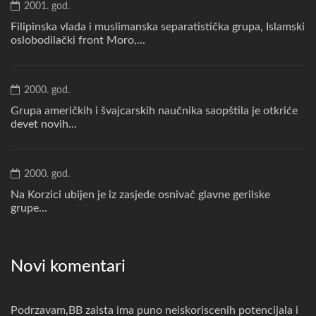
2001. god.
Filipinska vlada i muslimanska separatistička grupa, Islamski
oslobodilački front Moro,...
2000. god.
Grupa američkih i švajcarskih naučnika saopštila je otkriće
devet novih...
2000. god.
Na Korzici ubijen je iz zasjede osnivač glavne gerilske
grupe...
Novi komentari
Podrzavam,BB zaista ima puno neiskoriscenih potencijala i