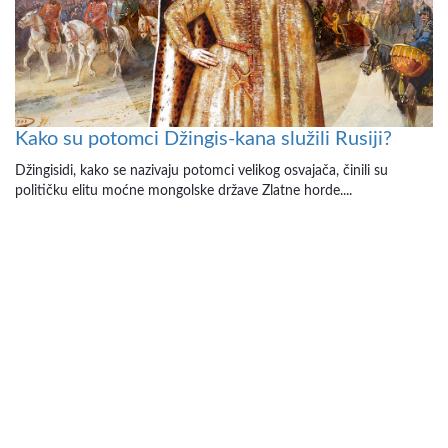
Kako su potomci Džingis-kana služili Rusiji?
Džingisidi, kako se nazivaju potomci velikog osvajača, činili su
političku elitu moćne mongolske države Zlatne horde....