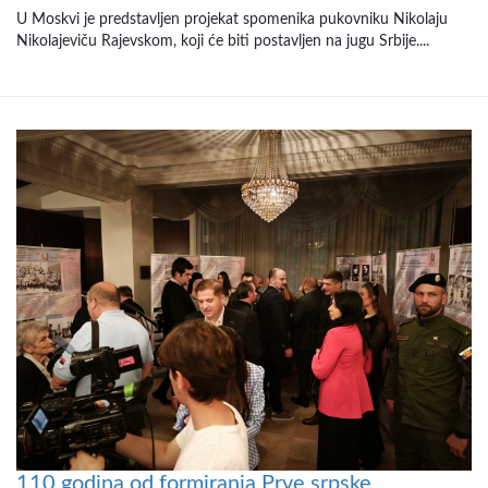
U Moskvi je predstavljen projekat spomenika pukovniku Nikolaju
Nikolajeviču Rajevskom, koji će biti postavljen na jugu Srbije....
110 godina od formiranja Prve srpske