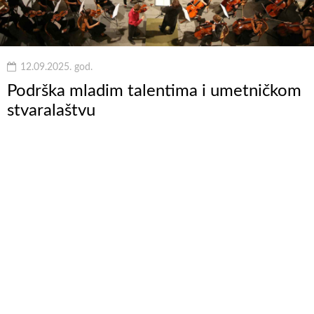
12.09.2025. god.
Podrška mladim talentima i umetničkom
stvaralaštvu