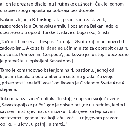
ali on je prezirao disciplinu i rutinske dužnosti. Čak je jednom
uhapšen zbog napuštanja položaja bez dozvole.
Nakon izbijanja Krimskog rata, pisac, sada zastavnik,
raspoređen je u Dunavsku armiju i poslat na Balkan, gde je
učestvovao u opsadi turske tvrđave u bugarskoj Silistri.
„Tačno tri meseca... besposličarenja i života kojim ne mogu biti
zadovoljan... Ako za tri dana ne učinim ništa za dobrobit drugih,
ubiću se. Pomozi mi, Gospode“, jadikovao je Tolstoj. I obezbedio
je premeštaj u opkoljeni Sevastopolj.
Tamo je komandovao baterijom na 4. bastionu, jednoj od
ključnih tačaka u odbrambenom sistemu grada. Za svoju
„prisebnost i snalažljivost“ odlikovan je Ordenom Svete Ane 4.
stepena.
Tokom pauza između bitaka Tolstoj je napisao svoje čuvene
„Sevastopoljske priče“, gde je opisao rat „ne u urednim, lepim i
savršenim strojevima, uz muziku i bubnjeve, sa lepršavim
zastavama i generalima koji jašu, već... u njegovom pravom
–
obliku
u krvi, u patnji, u smrti...“