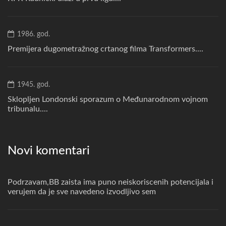
1986. god.
Premijera dugometražnog crtanog filma Transformers....
1945. god.
Sklopljen Londonski sporazum o Međunarodnom vojnom
tribunalu....
Novi komentari
Podrzavam,BB zaista ima puno neiskoriscenih potencijala i
verujem da je sve navedeno izvodljivo sem