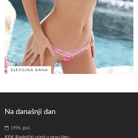
DjEVOJKA DANA
Na današnji dan
1998. god.
KFK Radnički ulazi u prvu ligu....