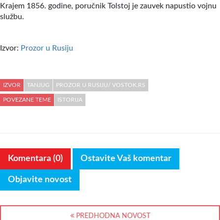
Krajem 1856. godine, poručnik Tolstoj je zauvek napustio vojnu
službu.
Izvor:
Prozor u Rusiju
IZVOR
TANJUG
PROZOR U RUSIJU/ VOSTOK.RS
POVEZANE TEME
ISTORIJA
Komentara (0)
Ostavite Vaš komentar
Objavite novost
PREDHODNA NOVOST