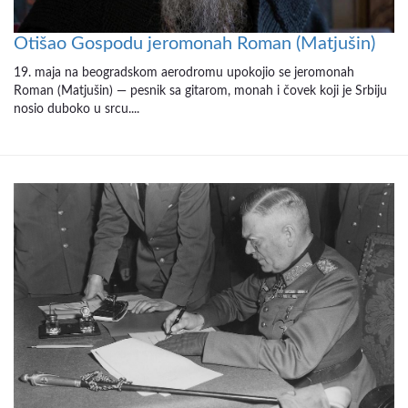
Otišao Gospodu jeromonah Roman (Matjušin)
19. maja na beogradskom aerodromu upokojio se jeromonah
Roman (Matjušin) — pesnik sa gitarom, monah i čovek koji je Srbiju
nosio duboko u srcu....