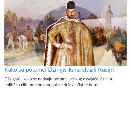
Kako su potomci Džingis-kana služili Rusiji?
Džingisidi, kako se nazivaju potomci velikog osvajača, činili su
političku elitu moćne mongolske države Zlatne horde....