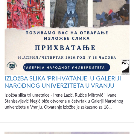
IZLOžBA SLIKA 'PRIHVATANJE' U GALERIJI
NARODNOG UNIVERZITETA U VRANJU
Izložba slika tri umetnice - Irene Lazić, Ružice Mitrović i Ivane
Stanisavljević Negić biće otvorena u četvrtak u Galeriji Narodnog
univerziteta u Vranju. Otvaranje izložbe je zakazano za 18....