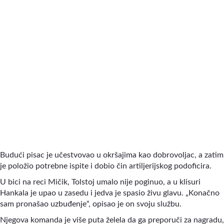
Budući pisac je učestvovao u okršajima kao dobrovoljac, a zatim
je položio potrebne ispite i dobio čin artiljerijskog podoficira.
U bici na reci Mičik, Tolstoj umalo nije poginuo, a u klisuri
Hankala je upao u zasedu i jedva je spasio živu glavu. „Konačno
sam pronašao uzbuđenje“, opisao je on svoju službu.
Njegova komanda je više puta želela da ga preporuči za nagradu,