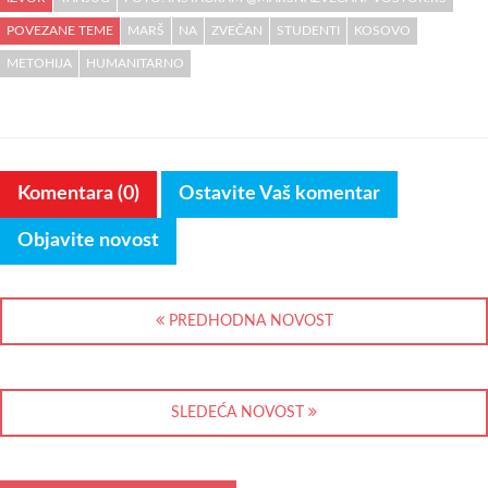
POVEZANE TEME
MARŠ
NA
ZVEČAN
STUDENTI
KOSOVO
METOHIJA
HUMANITARNO
Komentara (0)
Ostavite Vaš komentar
Objavite novost
PREDHODNA NOVOST
SLEDEĆA NOVOST