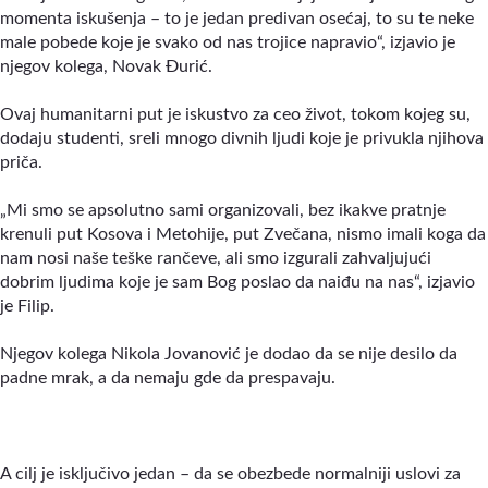
momenta iskušenja – to je jedan predivan osećaj, to su te neke
male pobede koje je svako od nas trojice napravio“, izjavio je
njegov kolega, Novak Đurić.
Ovaj humanitarni put je iskustvo za ceo život, tokom kojeg su,
dodaju studenti, sreli mnogo divnih ljudi koje je privukla njihova
priča.
„Mi smo se apsolutno sami organizovali, bez ikakve pratnje
krenuli put Kosova i Metohije, put Zvečana, nismo imali koga da
nam nosi naše teške rančeve, ali smo izgurali zahvaljujući
dobrim ljudima koje je sam Bog poslao da naiđu na nas“, izjavio
je Filip.
Njegov kolega Nikola Jovanović je dodao da se nije desilo da
padne mrak, a da nemaju gde da prespavaju.
A cilj je isključivo jedan – da se obezbede normalniji uslovi za