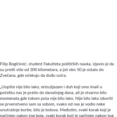
Filip Bogičević, student Fakulteta političkih nauka, izjavio je da
su prešli više od 300 kilometara, a još oko 50 je ostalo do
Zvečana, gde očekuju da dođu sutra.
„Uopšte nije bilo lako, entuzijazam i duh koji smo imali u
početku nas je pratio do današnjeg dana, ali je stvarno bilo
momenata gde tokom puta nije bilo lako. Nije bilo lako izboriti
se prvenstveno sam sa sobom, svako od nas je vodio neke
unutrašnje borbe, bilo je bolova. Međutim, svaki korak koji je
načinjen nakon tog bola, svaki korak koji je načinjen nakon tog