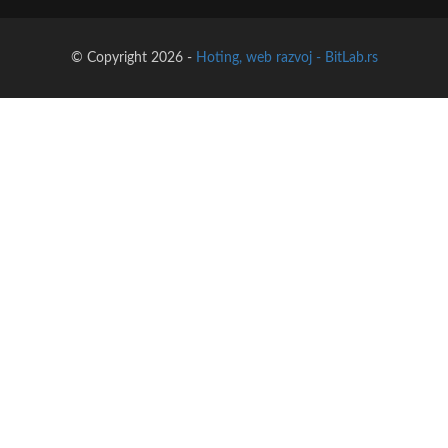
© Copyright 2026 -
Hoting, web razvoj - BitLab.rs