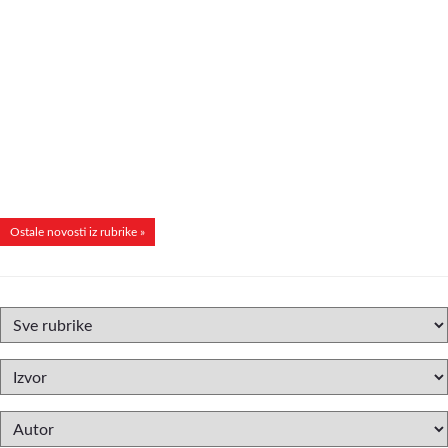
Ostale novosti iz rubrike »