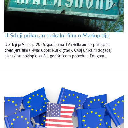
U Srbiji prikazan unikalni film o Mariupolju
U Srbiji je 9. maja 2026. godine na TV «Belle amie» prikazana
premijera filma «Mariupolj: Ruski grad». Ovaj unikalni događaj
planski se poklopio sa 81. godišnjicom pobede u Drugom...