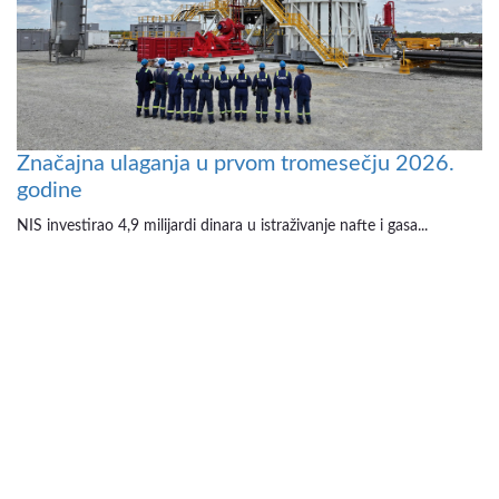
Značajna ulaganja u prvom tromesečju 2026.
godine
NIS investirao 4,9 milijardi dinara u istraživanje nafte i gasa...