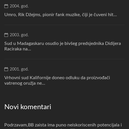
2004. god.
Umro, Rik Džejms, pionir fank muzike, čiji je čuveni hit...
2003. god.
Sud u Madagaskaru osudio je bivšeg predsjednika Didijera
Raciraka na...
2001. god.
Vrhovni sud Kalifornije doneo odluku da proizvođači
vatrenog oružja ne...
Novi komentari
Podrzavam,BB zaista ima puno neiskoriscenih potencijala i