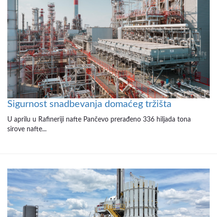
Sigurnost snadbevanja domaćeg tržišta
U aprilu u Rafineriji nafte Pančevo prerađeno 336 hiljada tona
sirove nafte...