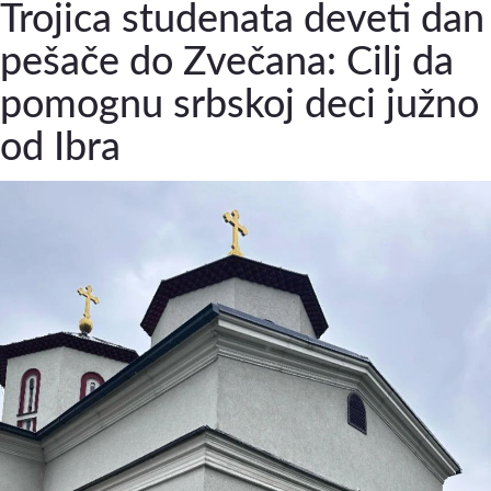
Trojica studenata deveti dan
pešače do Zvečana: Cilj da
pomognu srbskoj deci južno
od Ibra