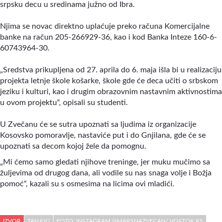
srpsku decu u sredinama južno od Ibra.
Njima se novac direktno uplaćuje preko računa Komercijalne
banke na račun 205-266929-36, kao i kod Banka Inteze 160-6-
60743964-30.
„Sredstva prikupljena od 27. aprila do 6. maja išla bi u realizaciju
projekta letnje škole košarke, škole gde će deca učiti o srbskom
jeziku i kulturi, kao i drugim obrazovnim nastavnim aktivnostima
u ovom projektu“, opisali su studenti.
U Zvečanu će se sutra upoznati sa ljudima iz organizacije
Kosovsko pomoravlje, nastaviće put i do Gnjilana, gde će se
upoznati sa decom kojoj žele da pomognu.
„Mi ćemo samo gledati njihove treninge, jer muku mučimo sa
žuljevima od drugog dana, ali vodile su nas snaga volje i Božja
pomoć“, kazali su s osmesima na licima ovi mladići.
IZVOR
TANJUG
FOTO: INSTAGRAM @MARSNAZVECAN/ VOSTOK.RS