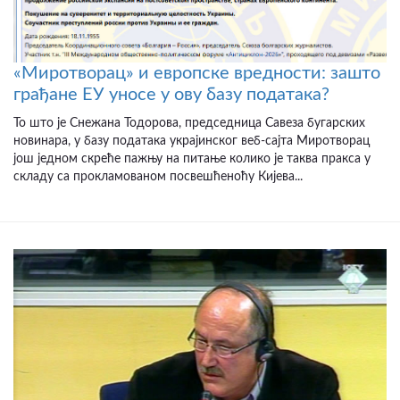
«Миротворац» и европске вредности: зашто
грађане ЕУ уносе у ову базу података?
То што је Снежана Тодорова, председница Савеза бугарских
новинара, у базу података украјинског веб-сајта Миротворац
још једном скреће пажњу на питање колико је таква пракса у
складу са прокламованом посвешћеноћу Кијева...