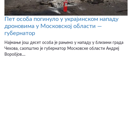
Пет особа погинуло у украјинском нападу
дроновима у Московској области —
губернатор
Најмање још десет особа је рањено у нападу у близини града
Чехова, саопштио је губернатор Московске области Андреј
Воробјов....