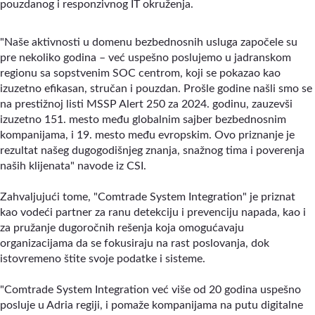
pouzdanog i responzivnog IT okruženja.
"Naše aktivnosti u domenu bezbednosnih usluga započele su
pre nekoliko godina – već uspešno poslujemo u jadranskom
regionu sa sopstvenim SOC centrom, koji se pokazao kao
izuzetno efikasan, stručan i pouzdan. Prošle godine našli smo se
na prestižnoj listi MSSP Alert 250 za 2024. godinu, zauzevši
izuzetno 151. mesto među globalnim sajber bezbednosnim
kompanijama, i 19. mesto među evropskim. Ovo priznanje je
rezultat našeg dugogodišnjeg znanja, snažnog tima i poverenja
naših klijenata" navode iz CSI.
Zahvaljujući tome, "Comtrade System Integration" je priznat
kao vodeći partner za ranu detekciju i prevenciju napada, kao i
za pružanje dugoročnih rešenja koja omogućavaju
organizacijama da se fokusiraju na rast poslovanja, dok
istovremeno štite svoje podatke i sisteme.
"Comtrade System Integration već više od 20 godina uspešno
posluje u Adria regiji, i pomaže kompanijama na putu digitalne