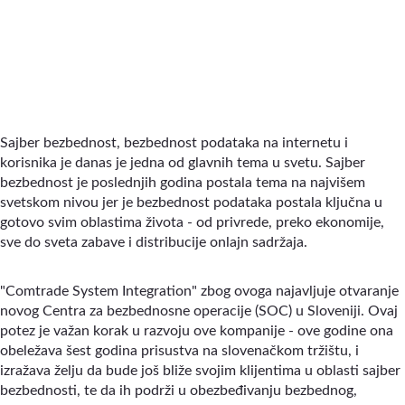
Sajber bezbednost, bezbednost podataka na internetu i
korisnika je danas je jedna od glavnih tema u svetu. Sajber
bezbednost je poslednjih godina postala tema na najvišem
svetskom nivou jer je bezbednost podataka postala ključna u
gotovo svim oblastima života - od privrede, preko ekonomije,
sve do sveta zabave i distribucije onlajn sadržaja.
"Comtrade System Integration" zbog ovoga najavljuje otvaranje
novog Centra za bezbednosne operacije (SOC) u Sloveniji. Ovaj
potez je važan korak u razvoju ove kompanije - ove godine ona
obeležava šest godina prisustva na slovenačkom tržištu, i
izražava želju da bude još bliže svojim klijentima u oblasti sajber
bezbednosti, te da ih podrži u obezbeđivanju bezbednog,