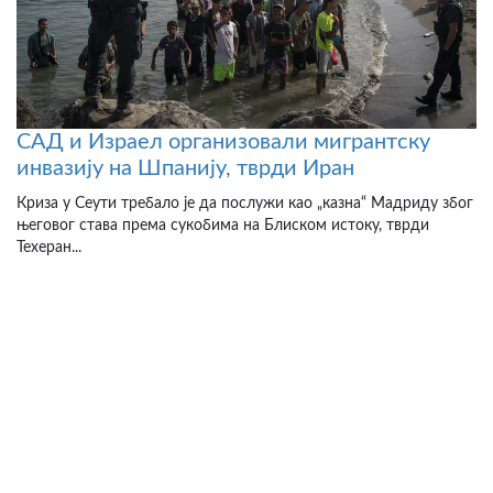
САД и Израел организовали мигрантску
инвазију на Шпанију, тврди Иран
Криза у Сеути требало је да послужи као „казна“ Мадриду због
његовог става према сукобима на Блиском истоку, тврди
Техеран...