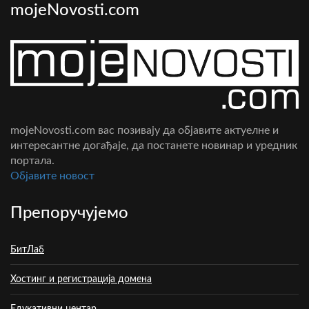
mojeNovosti.com
mojeNovosti.com вас позивају да објавите актуелне и
интересантне догађаје, да постанете новинар и уредник
портала.
Oбјавите новост
Препоручујемо
БитЛаб
Хостинг и регистрација домена
Едукативни центар