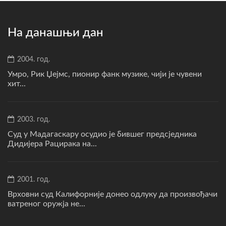
На данашњи дан
2004. год.
Умро, Рик Џејмс, пионир фанк музике, чији је чувени
хит...
2003. год.
Суд у Мадагаскару осудио је бившег предсједника
Дидијера Рацирака на...
2001. год.
Врховни суд Калифорније донео одлуку да произвођачи
ватреног оружја не...