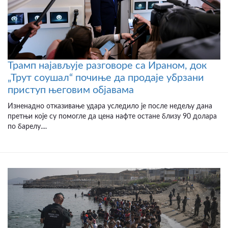
Трамп најављује разговоре са Ираном, док
„Трут соушал“ почиње да продаје убрзани
приступ његовим објавама
Изненадно отказивање удара уследило је после недељу дана
претњи које су помогле да цена нафте остане близу 90 долара
по барелу....