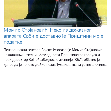
Момир Стојановић: Неко из државног
апарата Србије доставио је Приштини моје
податке
Пензионисани генерал Војске Југославије Момир Стојановић,
некадашњи начелник безбедности Приштинског корпуса и
први директор Војнобезбедносне агенције (ВБА), објавио је
данас да је поново добио позив Тужилаштва за ратне злочине...