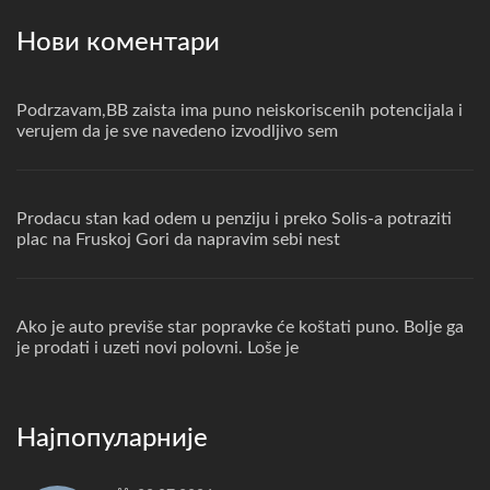
Нови коментари
Podrzavam,BB zaista ima puno neiskoriscenih potencijala i
verujem da je sve navedeno izvodljivo sem
Prodacu stan kad odem u penziju i preko Solis-a potraziti
plac na Fruskoj Gori da napravim sebi nest
Ako je auto previše star popravke će koštati puno. Bolje ga
je prodati i uzeti novi polovni. Loše je
Најпопуларније