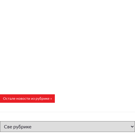
Остале новости из рубрике »