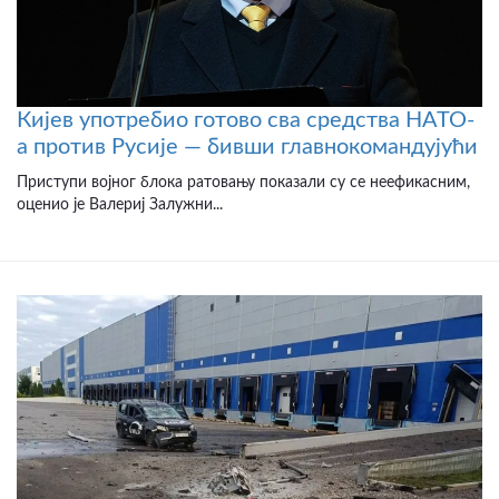
Кијев употребио готово сва средства НАТО-
а против Русије — бивши главнокомандујући
Приступи војног блока ратовању показали су се неефикасним,
оценио је Валериј Залужни...