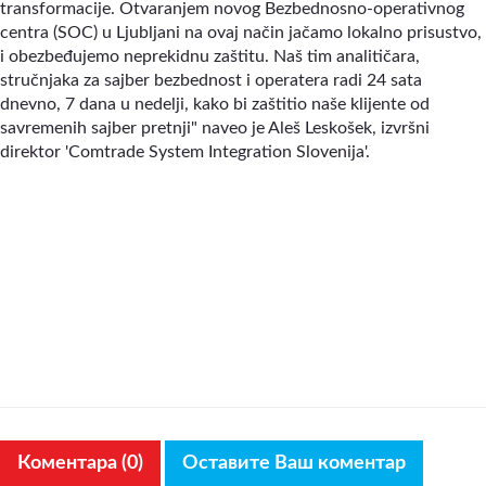
transformacije. Otvaranjem novog Bezbednosno-operativnog
centra (SOC) u Ljubljani na ovaj način jačamo lokalno prisustvo,
i obezbeđujemo neprekidnu zaštitu. Naš tim analitičara,
stručnjaka za sajber bezbednost i operatera radi 24 sata
dnevno, 7 dana u nedelji, kako bi zaštitio naše klijente od
savremenih sajber pretnji" naveo je Aleš Leskošek, izvršni
direktor 'Comtrade System Integration Slovenija'.
Коментара (0)
Оставите Ваш коментар