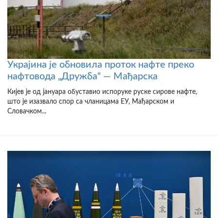
Украјина је обновила проток нафте преко
нафтовода „Дружба“ — Мађарска
Кијев је од јануара обуставио испоруке руске сирове нафте,
што је изазвало спор са чланицама ЕУ, Мађарском и
Словачком...