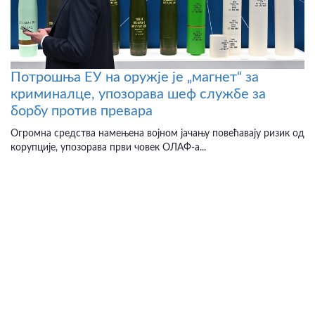
Потрошња ЕУ на оружје је „магнет“ за
криминалце, упозорава шеф службе за
борбу против превара
Огромна средства намењена војном јачању повећавају ризик од
корупције, упозорава први човек ОЛАФ-а...