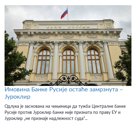
Имовина Банке Русије остаће замрзнута –
Јуроклир
Одлука је заснована на чињеници да тужба Централне банке
Русије против Јуроклир банке није призната по праву ЕУ и
Јуроклир „не признаје надлежност суда“...