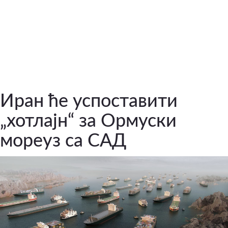
Иран ће успоставити
„хотлајн“ за Ормуски
мореуз са САД