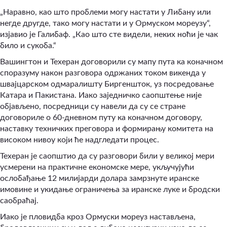
„Наравно, као што проблеми могу настати у Либану или
негде другде, тако могу настати и у Ормуском мореузу“,
изјавио је Галибаф. „Као што сте видели, неких ноћи је чак
било и сукоба.“
Вашингтон и Техеран договорили су мапу пута ка коначном
споразуму након разговора одржаних током викенда у
швајцарском одмаралишту Биргеншток, уз посредовање
Катара и Пакистана. Иако заједничко саопштење није
објављено, посредници су навели да су се стране
договориле о 60-дневном путу ка коначном договору,
наставку техничких преговора и формирању комитета на
високом нивоу који ће надгледати процес.
Техеран је саопштио да су разговори били у великој мери
усмерени на практичне економске мере, укључујући
ослобађање 12 милијарди долара замрзнуте иранске
имовине и укидање ограничења за иранске луке и бродски
саобраћај.
Иако је пловидба кроз Ормуски мореуз настављена,