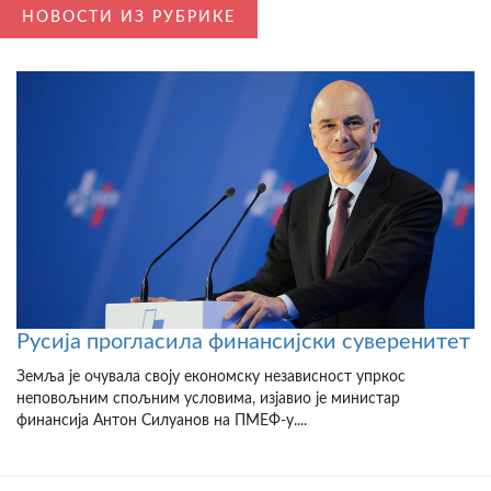
НОВОСТИ ИЗ РУБРИКЕ
Русија прогласила финансијски суверенитет
Земља је очувала своју економску независност упркос
неповољним спољним условима, изјавио је министар
финансија Антон Силуанов на ПМЕФ-у....