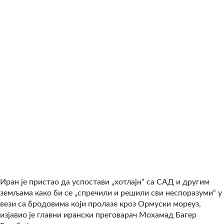
Иран је пристао да успостави „хотлајн“ са САД и другим
земљама како би се „спречили и решили сви неспоразуми“ у
вези са бродовима који пролазе кроз Ормуски мореуз,
изјавио је главни ирански преговарач Мохамад Багер