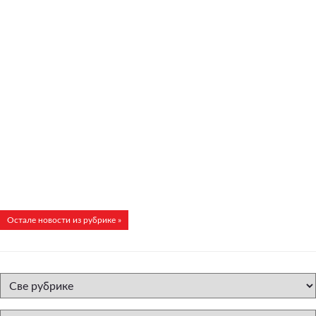
Остале новости из рубрике »