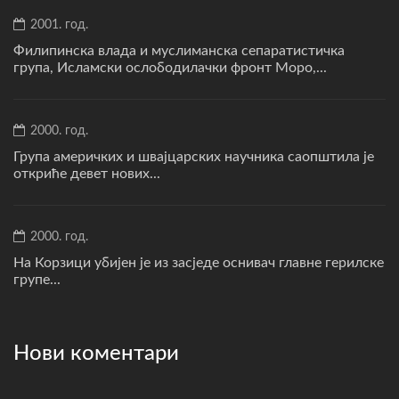
2001. год.
Филипинска влада и муслиманска сепаратистичка
група, Исламски ослободилачки фронт Моро,...
2000. год.
Група америчких и швајцарских научника саопштила је
откриће девет нових...
2000. год.
На Корзици убијен је из засједе оснивач главне герилске
групе...
Нови коментари