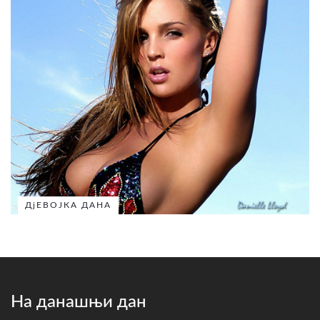
ДјЕВОЈКА ДАНА
На данашњи дан