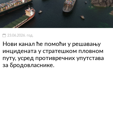
23.06.2026. год.
Нови канал ће помоћи у решавању
инцидената у стратешком пловном
путу, усред противречних упутстава
за бродовласнике.