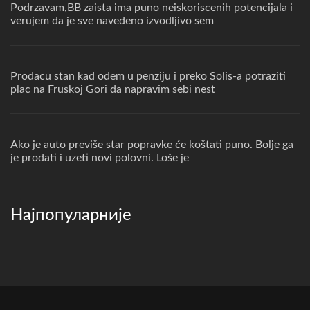
Podrzavam,BB zaista ima puno neiskoriscenih potencijala i
verujem da je sve navedeno izvodljivo sem
Prodacu stan kad odem u penziju i preko Solis-a potraziti
plac na Fruskoj Gori da napravim sebi nest
Ako je auto previše star popravke će koštati puno. Bolje ga
je prodati i uzeti novi polovni. Loše je
Најпопуларније