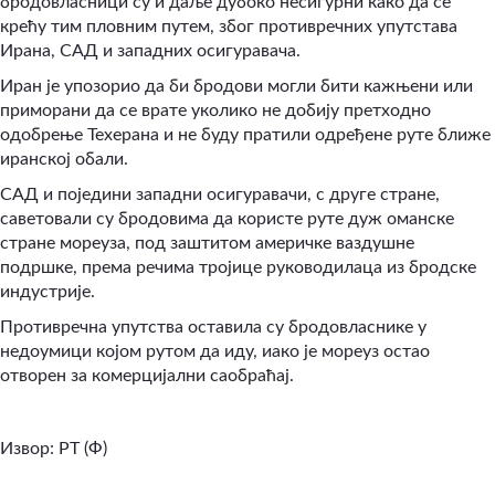
бродовласници су и даље дубоко несигурни како да се
крећу тим пловним путем, због противречних упутстава
Ирана, САД и западних осигуравача.
Иран је упозорио да би бродови могли бити кажњени или
приморани да се врате уколико не добију претходно
одобрење Техерана и не буду пратили одређене руте ближе
иранској обали.
САД и поједини западни осигуравачи, с друге стране,
саветовали су бродовима да користе руте дуж оманске
стране мореуза, под заштитом америчке ваздушне
подршке, према речима тројице руководилаца из бродске
индустрије.
Противречна упутства оставила су бродовласнике у
недоумици којом рутом да иду, иако је мореуз остао
отворен за комерцијални саобраћај.
Извор: РТ (Ф)