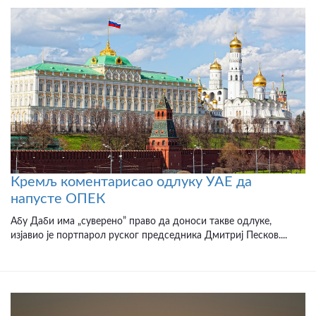
Кремљ коментарисао одлуку УАЕ да
напусте ОПЕК
Абу Даби има „суверено” право да доноси такве одлуке,
изјавио је портпарол руског председника Дмитриј Песков....