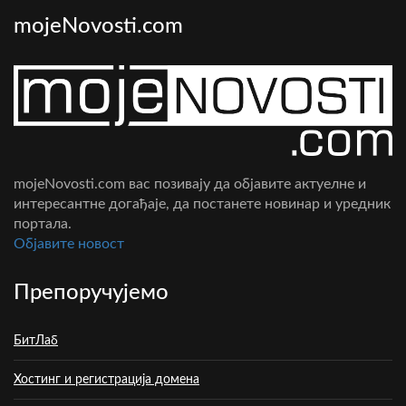
mojeNovosti.com
mojeNovosti.com вас позивају да објавите актуелне и
интересантне догађаје, да постанете новинар и уредник
портала.
Oбјавите новост
Препоручујемо
БитЛаб
Хостинг и регистрација домена