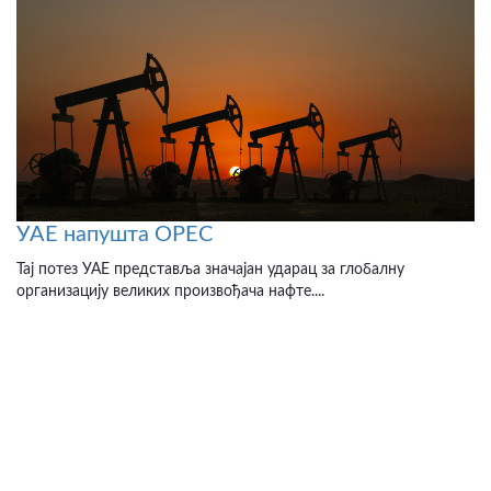
УАЕ напушта OPEC
Тај потез УАЕ представља значајан ударац за глобалну
организацију великих произвођача нафте....