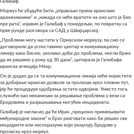
Галибаф.
Мореуз ће убудуће бити „управљан према иранским
аранжманима“ и „никада се неће вратити на оно што је био
пре рата“, изјавио је Галибаф у понедељак, по повратку са
прве рунде разговора са САД у Швајцарској.
„Проблеми могу настати у Ормуском мореузу, па смо се
договорили да успоставимо центар и комуникациону
линију како бисмо, уколико дође до проблема, могли брже
да их решимо у року од 30 дана“, цитирала је Галибафа
иранска агенција Мехр.
Он је додао да се та комуникациона линија неће користити
за добијање иранске дозволе за пролазак кроз пловни пут,
јер ће процедуре одобрења остати одвојене. Уместо тога,
служиће као механизам за решавање проблема у вези са
бродовима и разјашњавање могућих инцидената.
Галибаф је нагласио да ће Иран „прецизно примењивати
међународне законе“ и брзо реаговати како би решио све
инциденте или неспоразуме који укључују бродове у
проласку кроз мореуз.