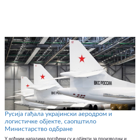
Русија гађала украјински аеродром и
логистичке објекте, саопштило
Министарство одбране
У ноћним нападима погођени су и објекти за производњу и