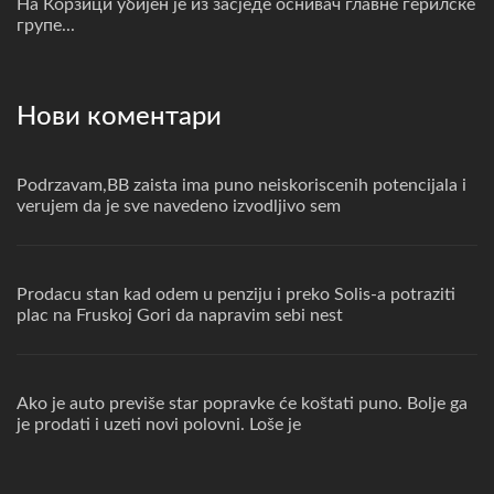
На Корзици убијен је из засједе оснивач главне герилске
групе...
Нови коментари
Podrzavam,BB zaista ima puno neiskoriscenih potencijala i
verujem da je sve navedeno izvodljivo sem
Prodacu stan kad odem u penziju i preko Solis-a potraziti
plac na Fruskoj Gori da napravim sebi nest
Ako je auto previše star popravke će koštati puno. Bolje ga
je prodati i uzeti novi polovni. Loše je