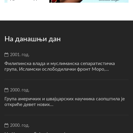
На данашњи дан
2001. год.
Филипинска влада и муслиманска сепаратистичка
група, Исламски ослободилачки фронт Моро,...
2000. год.
Група америчких и швајцарских научника саопштила је
откриће девет нових...
2000. год.