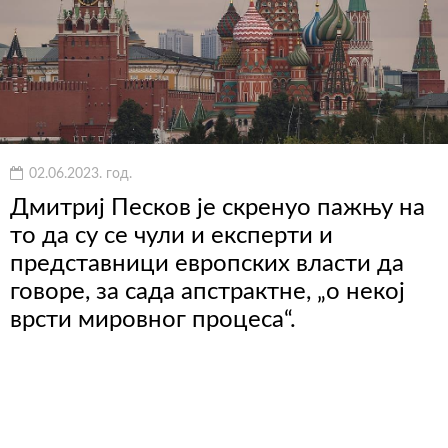
02.06.2023. год.
Дмитриј Песков је скренуо пажњу на
то да су се чули и експерти и
представници европских власти да
говоре, за сада апстрактне, „о некој
врсти мировног процеса“.