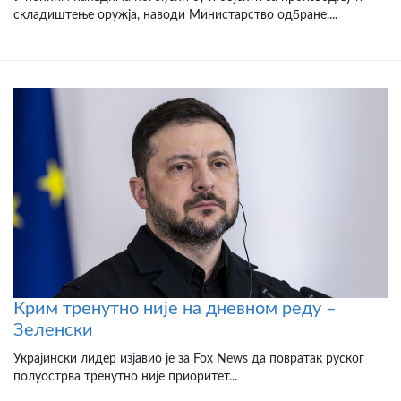
складиштење оружја, наводи Министарство одбране....
Крим тренутно није на дневном реду –
Зеленски
Украјински лидер изјавио је за Fox News да повратак руског
полуострва тренутно није приоритет...