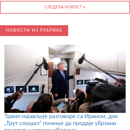
СЛЕДЕЋА НОВОСТ
НОВОСТИ ИЗ РУБРИКЕ
Трамп најављује разговоре са Ираном, док
„Трут соушал“ почиње да продаје убрзани