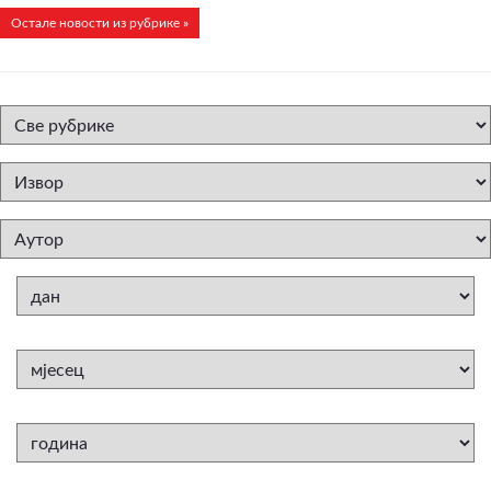
Остале новости из рубрике »