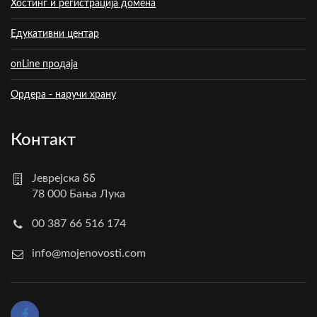
Хостинг и регистрација домена
Едукативни центар
onLine продаја
Ордера - наручи храну
Контакт
Јеврејска бб
78 000 Бања Лука
00 387 66 516 174
info@mojenovosti.com