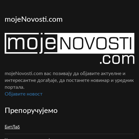
mojeNovosti.com
mojeNovosti.com вас позивају да објавите актуелне и
интересантне догађаје, да постанете новинар и уредник
портала.
Oбјавите новост
Препоручујемо
БитЛаб