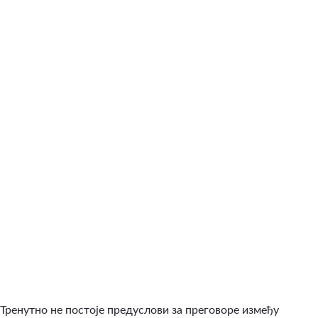
Тренутно не постоје предуслови за преговоре између