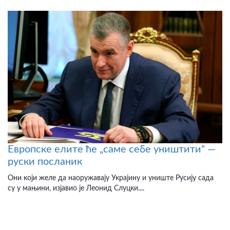
Европске елите ће „саме себе уништити“ —
руски посланик
Они који желе да наоружавају Украјину и униште Русију сада
су у мањини, изјавио је Леонид Слуцки....