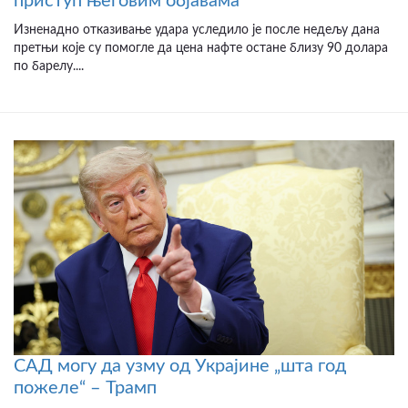
приступ његовим објавама
Изненадно отказивање удара уследило је после недељу дана
претњи које су помогле да цена нафте остане близу 90 долара
по барелу....
САД могу да узму од Украјине „шта год
пожеле“ – Трамп