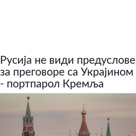
Русија не види предуслове
за преговоре са Украјином
- портпарол Кремља