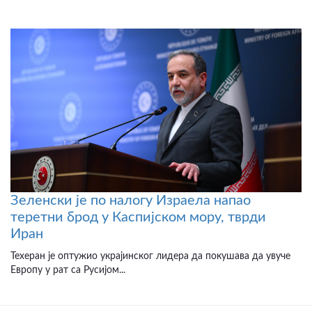
Зеленски је по налогу Израела напао
теретни брод у Каспијском мору, тврди
Иран
Техеран је оптужио украјинског лидера да покушава да увуче
Европу у рат са Русијом...