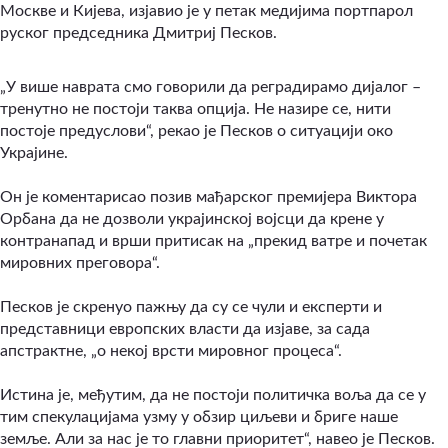
Москве и Кијева, изјавио је у петак медијима портпарол
руског председника Дмитриј Песков.
„У више наврата смо говорили да реградирамо дијалог –
тренутно не постоји таква опција. Не назире се, нити
постоје предуслови“, рекао је Песков о ситуацији око
Украјине.
Он је коментарисао позив мађарског премијера Виктора
Орбана да не дозволи украјинској војсци да крене у
контранапад и врши притисак на „прекид ватре и почетак
мировних преговора“.
Песков је скренуо пажњу да су се чули и експерти и
представници европских власти да изјаве, за сада
апстрактне, „о некој врсти мировног процеса“.
Истина је, међутим, да не постоји политичка воља да се у
тим спекулацијама узму у обзир циљеви и бриге наше
земље. Али за нас је то главни приоритет“, навео је Песков.