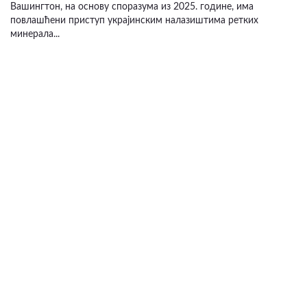
Вашингтон, на основу споразума из 2025. године, има
повлашћени приступ украјинским налазиштима ретких
минерала...