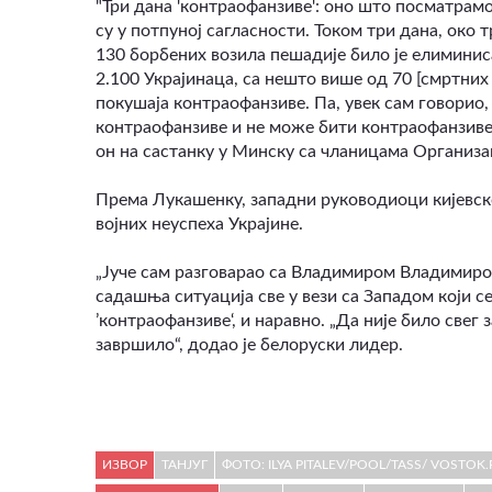
"Три дана 'контраофанзиве': оно што посматрам
су у потпуној сагласности. Током три дана, око 
130 борбених возила пешадије било је елиминиса
2.100 Украјинаца, са нешто више од 70 [смртних 
покушаја контраофанзиве. Па, увек сам говорио
контраофанзиве и не може бити контраофанзиве, ал
он на састанку у Минску са чланицама Организа
Према Лукашенку, западни руководиоци кијевско
војних неуспеха Украјине.
„Јуче сам разговарао са Владимиром Владимиро
садашња ситуација све у вези са Западом који се
’контраофанзиве‘, и наравно. „Да није било свег
завршило“, додао је белоруски лидер.
ИЗВОР
ТАНЈУГ
ФОТО: ILYA PITALEV/POOL/TASS/ VOSTOK.