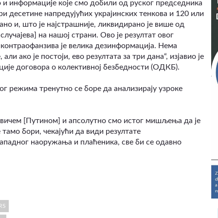
о и информације које смо добили од руског председника
три десетине напредујућих украјинских тенкова и 120 или
но и, што је најстрашније, ликвидирано је више од
случајева] на нашој страни. Ово је резултат овог
, контраофанзива је велика дезинформација. Нема
и ако је постоји, ево резултата за три дана“, изјавио је
ције договора о колективној безбедности (ОДКБ).
г режима тренутно се боре да анализирају узроке
вичем [Путином] и апсолутно смо истог мишљења да је
 тамо бори, чекајући да види резултате
 западног наоружања и плаћеника, све би се одавно
RS