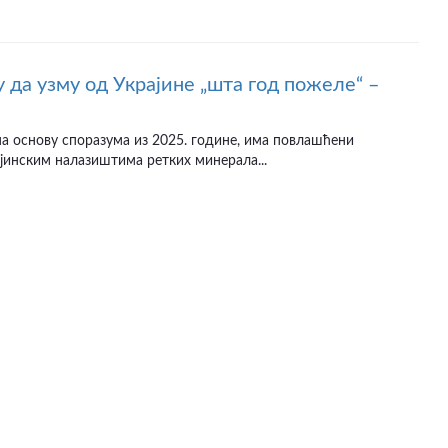
 да узму од Украјине „шта год пожеле“ –
а основу споразума из 2025. године, има повлашћени
јинским налазиштима ретких минерала...