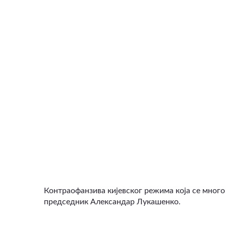
ВИДЕО
Контраофанзива кијевског режима која се много 
председник Александар Лукашенко.