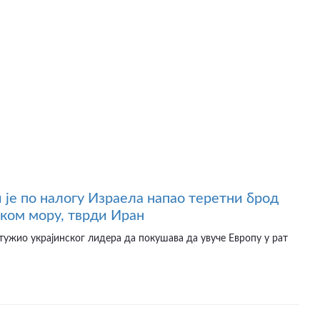
 је по налогу Израела напао теретни брод
ском мору, тврди Иран
птужио украјинског лидера да покушава да увуче Европу у рат