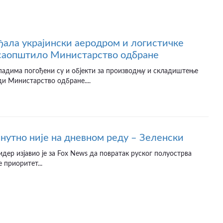
ађала украјински аеродром и логистичке
 саопштило Министарство одбране
падима погођени су и објекти за производњу и складиштење
ди Министарство одбране....
нутно није на дневном реду – Зеленски
идер изјавио је за Fox News да повратак руског полуострва
 приоритет...