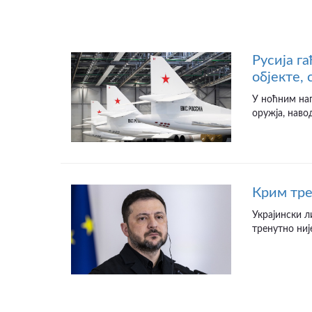
Русија г
објекте,
У ноћним на
оружја, наво
Крим тре
Украјински л
тренутно није