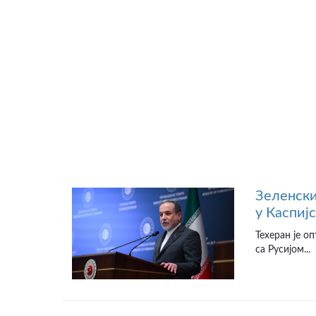
Зеленски
у Каспиј
Техеран је о
са Русијом...