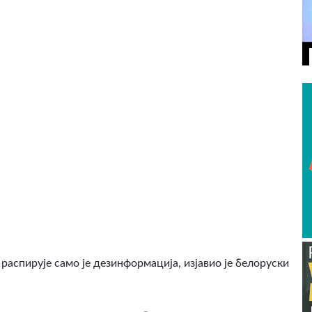
ВИДЕО
распирује само је дезинформација, изјавио је белоруски