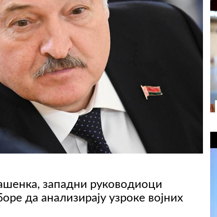
ашенка, западни руководиоци
боре да анализирају узроке војних