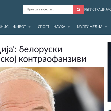
РЕГИСТРАЦИЈА
ЗНИС
ЖИВОТ
СПОРТ
НАУКА
МУЛТИМЕДИА
ја': белоруски
нској контраофанзиви