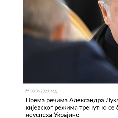
08.06.2023. год.
Према речима Александра Лук
кијевског режима тренутно се 
неуспеха Украјине