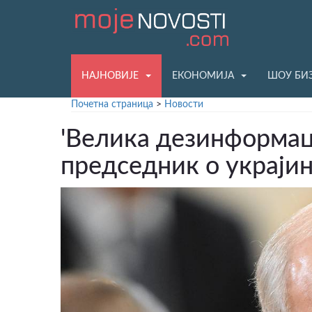
НАЈНОВИЈЕ
ЕКОНОМИЈА
ШОУ БИ
Почетна страница
>
Новости
'Велика дезинформаци
председник о украји