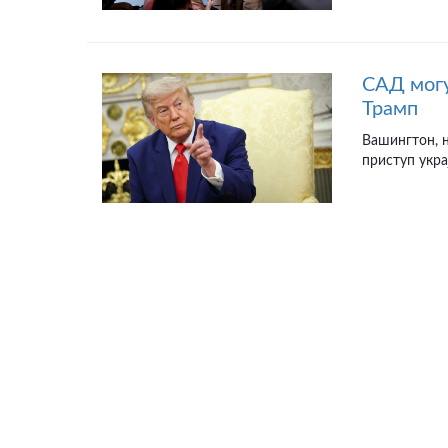
САД могу
Трамп
Вашингтон, н
приступ укра