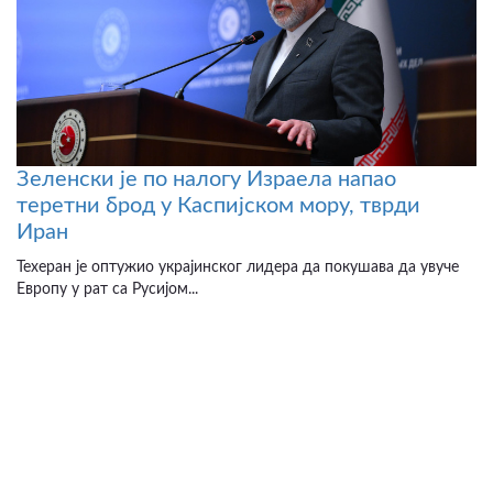
Зеленски је по налогу Израела напао
теретни брод у Каспијском мору, тврди
Иран
Техеран је оптужио украјинског лидера да покушава да увуче
Европу у рат са Русијом...