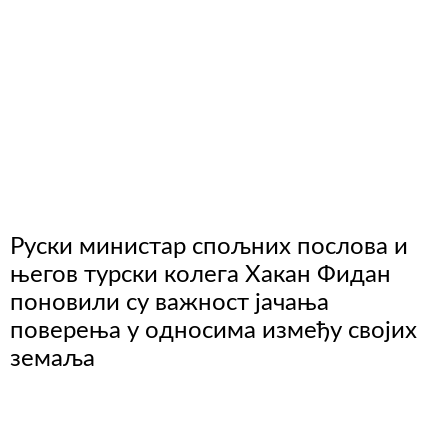
Руски министар спољних послова и
његов турски колега Хакан Фидан
поновили су важност јачања
поверења у односима између својих
земаља