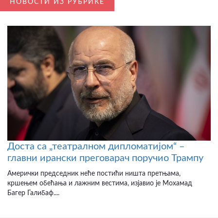
НОВОСТИ ИЗ РУБРИКЕ
Доста са „театралном дипломатијом“ –
главни ирански преговарач поручио Трампу
Амерички председник неће постићи ништа претњама,
кршењем обећања и лажним вестима, изјавио је Мохамад
Багер Галибаф....