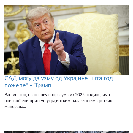
САД могу да узму од Украјине „шта год
пожеле“ – Трамп
Вашингтон, на основу споразума из 2025. године, има
повлашћени приступ украјинским налазиштима ретких
минерала...