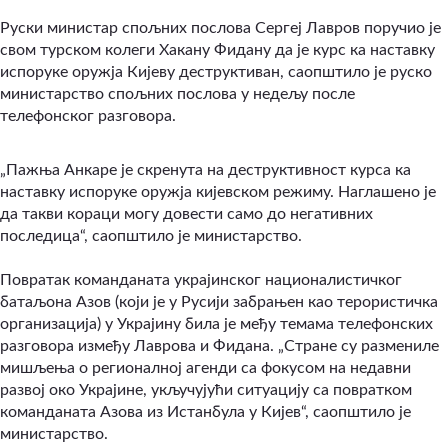
Руски министар спољних послова Сергеј Лавров поручио је
свом турском колеги Хакану Фидану да је курс ка наставку
испоруке оружја Кијеву деструктиван, саопштило је руско
министарство спољних послова у недељу после
телефонског разговора.
„Пажња Анкаре је скренута на деструктивност курса ка
наставку испоруке оружја кијевском режиму. Наглашено је
да такви кораци могу довести само до негативних
последица“, саопштило је министарство.
Повратак команданата украјинског националистичког
батаљона Азов (који је у Русији забрањен као терористичка
организација) у Украјину била је међу темама телефонских
разговора између Лаврова и Фидана. „Стране су размениле
мишљења о регионалној агенди са фокусом на недавни
развој око Украјине, укључујући ситуацију са повратком
команданата Азова из Истанбула у Кијев“, саопштило је
министарство.