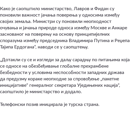
Како је саопштило министарство, Лавров и Фидан су
поновили важност јачања поверења у односима између
својих земаља. Министри су поновили неопходност
очувања и јачања природе односа између Москве и Анкаре
заснованог на поверењу на основу принципијелних
споразума између председника Владимира Путина и Реџепа
Тајипа Ердогана“, наводи се у саопштењу.
„Дотакли су се и изгледи за даљу сарадњу по питањима која
се односе на обезбеђивање глобалне прехрамбене
безбедности у условима неспособности западних држава
да предузму кораке неопходне за спровођење „пакетне
иницијативе“ генералног секретара Уједињених нација“,
саопштило је министарство и додало.
Телефонски позив иницирала је турска страна.