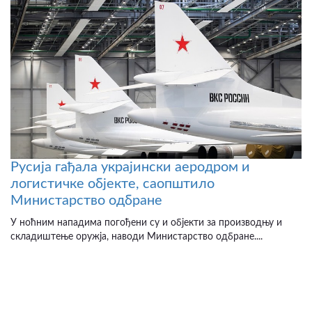
Русија гађала украјински аеродром и
логистичке објекте, саопштило
Министарство одбране
У ноћним нападима погођени су и објекти за производњу и
складиштење оружја, наводи Министарство одбране....