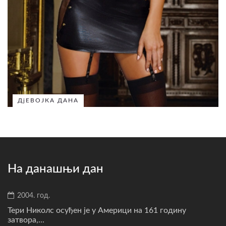
ДјЕВОЈКА ДАНА
На данашњи дан
2004. год.
Тери Николс осуђен је у Америци на 161 годину
затвора,...