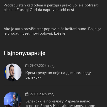
Prodacu stan kad odem u penziju i preko Solis-a potraziti
plac na Fruskoj Gori da napravim sebi nest
Ako je auto previše star popravke će koštati puno. Bolje ga
je prodati i uzeti novi polovni. Loše je
Најпопуларније
29.07.2026. год.
Крим тренутно није на дневном реду –
Зеленски
27.07.2026. год.
Зеленски је по налогу Израела напао
теретни брод у Каспијском мору, тврди