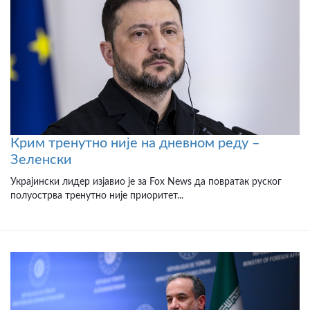
Крим тренутно није на дневном реду –
Зеленски
Украјински лидер изјавио је за Fox News да повратак руског
полуострва тренутно није приоритет...