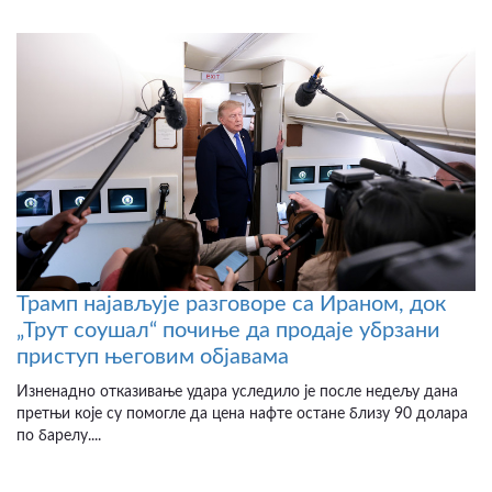
Трамп најављује разговоре са Ираном, док
„Трут соушал“ почиње да продаје убрзани
приступ његовим објавама
Изненадно отказивање удара уследило је после недељу дана
претњи које су помогле да цена нафте остане близу 90 долара
по барелу....