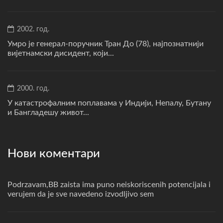
2002. год.
Умро је генерал-поручник Тран До (78), најпознатнији
вијетнамски дисидент, који...
2000. год.
У катастрофалним поплавама у Индији, Непалу, Бутану
и Бангладешу живот...
Нови коментари
Podrzavam,BB zaista ima puno neiskoriscenih potencijala i
verujem da je sve navedeno izvodljivo sem