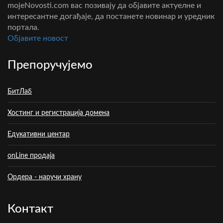
mojeNovosti.com вас позивају да објавите актуелне и
интересантне догађаје, да постанете новинар и уредник
портала.
Oбјавите новост
Препоручујемо
БитЛаб
Хостинг и регистрација домена
Едукативни центар
onLine продаја
Ордера - наручи храну
Контакт