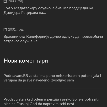
2003. год.
Суд у Мадагаскару осудио је бившег предсједника
Дидијера Рацирака на...
2001. год.
Врховни суд Калифорније донео одлуку да произвођачи
ватреног оружја не...
Нови коментари
Podrzavam,BB zaista ima puno neiskoriscenih potencijala i
verujem da je sve navedeno izvodljivo sem
Prodacu stan kad odem u penziju i preko Solis-a potraziti
plac na Fruskoj Gori da napravim sebi nest