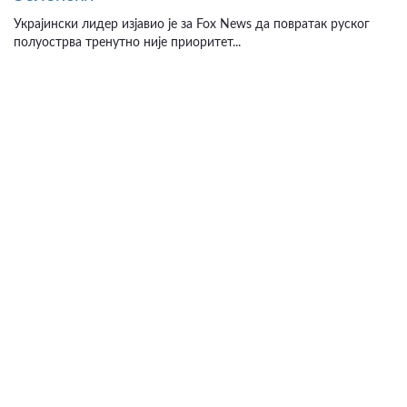
Украјински лидер изјавио је за Fox News да повратак руског
полуострва тренутно није приоритет...