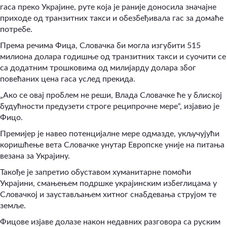
гаса преко Украјине, руте која је раније доносила значајне
приходе од транзитних такси и обезбеђивала гас за домаће
потребе.
Према речима Фица, Словачка би могла изгубити 515
милиона долара годишње од транзитних такси и суочити се
са додатним трошковима од милијарду долара због
повећаних цена гаса услед прекида.
„Ако се овај проблем не реши, Влада Словачке ће у блиској
будућности предузети строге реципрочне мере“
,
изјавио је
Фицо.
Премијер је навео потенцијалне мере одмазде, укључујући
коришћење вета Словачке унутар Европске уније на питања
везана за Украјину.
Такође је запретио обуставом хуманитарне помоћи
Украјини, смањењем подршке украјинским избеглицама у
Словачкој и заустављањем хитног снабдевања струјом те
земље.
Фицове изјаве долазе након недавних разговора са руским