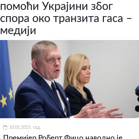
помоћи Украјини због
спора око транзита гаса –
медији
10.01.2025. год.
Премијер Роберт Фицо наводно је