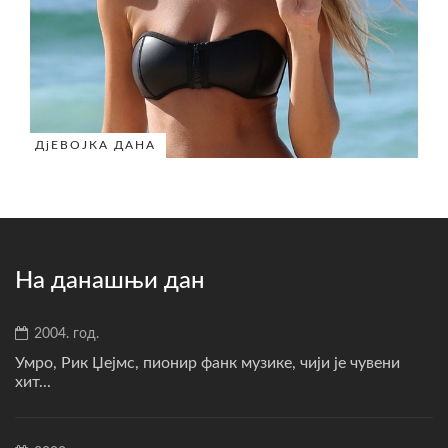
ДјЕВОЈКА ДАНА
На данашњи дан
2004. год.
Умро, Рик Џејмс, пионир фанк музике, чији је чувени
хит...