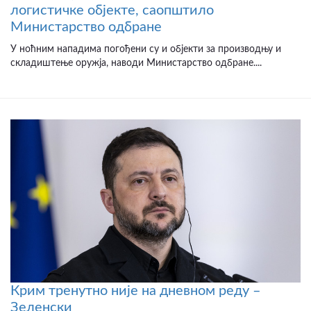
логистичке објекте, саопштило
Министарство одбране
У ноћним нападима погођени су и објекти за производњу и
складиштење оружја, наводи Министарство одбране....
Крим тренутно није на дневном реду –
Зеленски