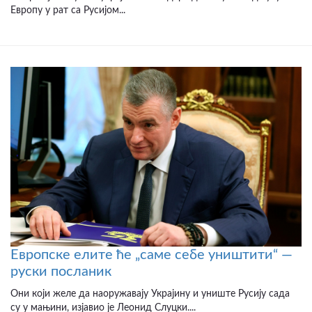
Европу у рат са Русијом...
Европске елите ће „саме себе уништити“ —
руски посланик
Они који желе да наоружавају Украјину и униште Русију сада
су у мањини, изјавио је Леонид Слуцки....