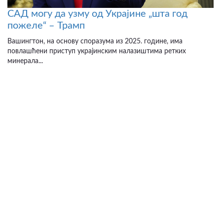
САД могу да узму од Украјине „шта год
пожеле“ – Трамп
Вашингтон, на основу споразума из 2025. године, има
повлашћени приступ украјинским налазиштима ретких
минерала...