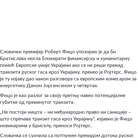
Словачки премијер Роберт Фицо упозорио је да би
Братислава могла блокирати финансијску и хуманитарну
помоћ Европске уније Украјини ако се не реши прекид
транзита руског гаса кроз Украјину, пренео је Ројтерс. Фицо
је ту изјаву дао након разговора са европским комесаром за
енергетику Даном Јоргенсеном у четвртак.
Фицо је као разлог за своју претњу навео потенцијалне
губитке од прекинутог транзита.
„Не постоји ништа – ни међународно право ни санкције –
што спречава транзит гаса кроз Украјину“
,
изјавио је Фицо
новинарима у Бриселу, преноси Ројтерс.
Словачка се суочила са потпуним прекидом дотока руског