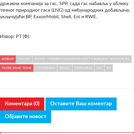
државна компанија за гас, SPP, сада гас набавља у облику
течног природног гаса (LNG) од међународних добављача,
укључујући BP, ExxonMobil, Shell, Eni и RWE.
Извор: РТ (Ф)
ИЗВОР
ТАНЈУГ
ФОТО: THIERRY MONASSE/GETTY IMAGES/ VOSTOK.RS
ПОВЕЗАНЕ ТЕМЕ
СЛОВАЧКА
ФИЦО
УКРАЈИНА
ГАС
ЕУ
Коментара (0)
Оставите Ваш коментар
Објавите новост