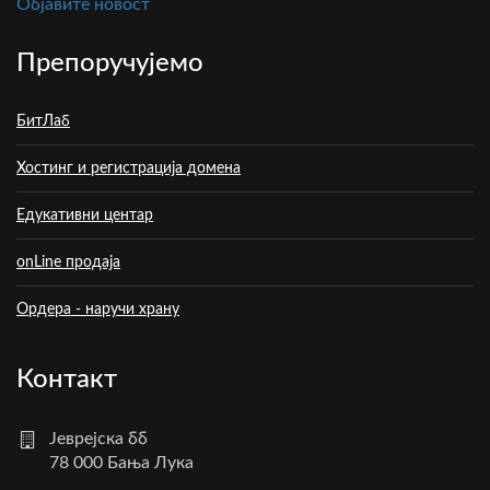
Oбјавите новост
Препоручујемо
БитЛаб
Хостинг и регистрација домена
Едукативни центар
onLine продаја
Ордера - наручи храну
Контакт
Јеврејска бб
78 000 Бања Лука