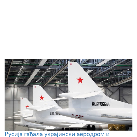
Русија гађала украјински аеродром и