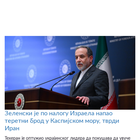
Зеленски је по налогу Израела напао
теретни брод у Каспијском мору, тврди
Иран
Техеран је оптужио украјинског лидера да покушава да увуче