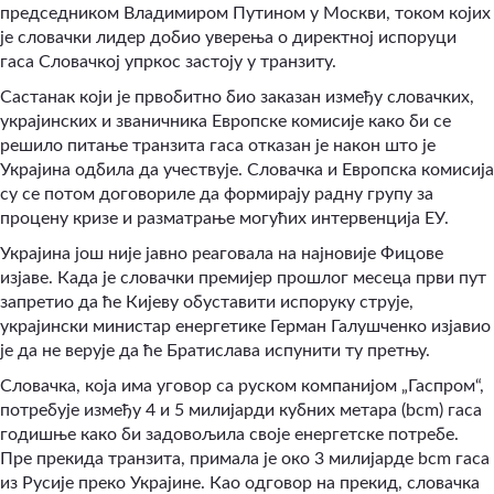
председником Владимиром Путином у Москви, током којих
је словачки лидер добио уверења о директној испоруци
гаса Словачкој упркос застоју у транзиту.
Састанак који је првобитно био заказан између словачких,
украјинских и званичника Европске комисије како би се
решило питање транзита гаса отказан је након што је
Украјина одбила да учествује. Словачка и Европска комисија
су се потом договориле да формирају радну групу за
процену кризе и разматрање могућих интервенција ЕУ.
Украјина још није јавно реаговала на најновије Фицове
изјаве. Када је словачки премијер прошлог месеца први пут
запретио да ће Кијеву обуставити испоруку струје,
украјински министар енергетике Герман Галушченко изјавио
је да не верује да ће Братислава испунити ту претњу.
Словачка, која има уговор са руском компанијом „Гаспром“,
потребује између 4 и 5 милијарди кубних метара (bcm) гаса
годишње како би задовољила своје енергетске потребе.
Пре прекида транзита, примала је око 3 милијарде bcm гаса
из Русије преко Украјине. Као одговор на прекид, словачка