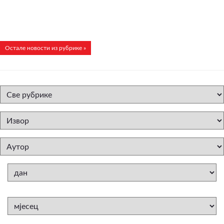
Остале новости из рубрике »