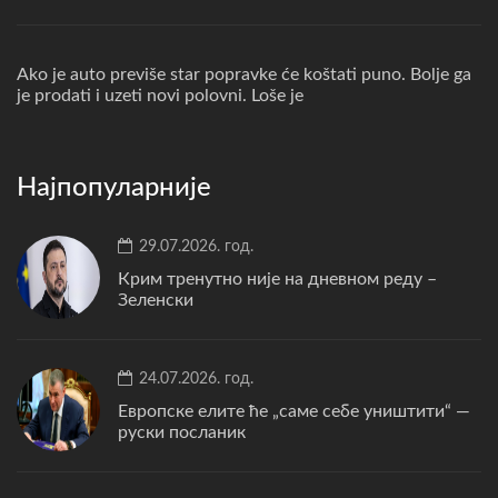
Ako je auto previše star popravke će koštati puno. Bolje ga
je prodati i uzeti novi polovni. Loše je
Најпопуларније
29.07.2026. год.
Крим тренутно није на дневном реду –
Зеленски
24.07.2026. год.
Европске елите ће „саме себе уништити“ —
руски посланик