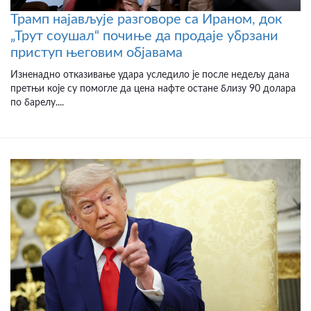
Трамп најављује разговоре са Ираном, док
„Трут соушал“ почиње да продаје убрзани
приступ његовим објавама
Изненадно отказивање удара уследило је после недељу дана
претњи које су помогле да цена нафте остане близу 90 долара
по барелу....