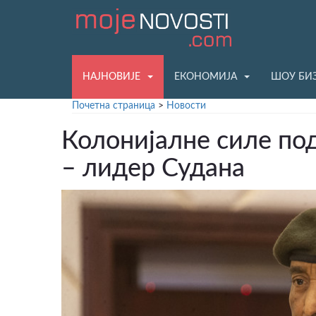
НАЈНОВИЈЕ
ЕКОНОМИЈА
ШОУ БИ
Почетна страница
>
Новости
Колонијалне силе по
– лидер Судана