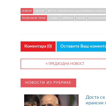
ИЗВОР
ТАНЈУГ
ФОТО: MAHMOUD HJAJ/ANADOLU AGENCY 
ПОВЕЗАНЕ ТЕМЕ
СУДАН
АФРИКА
МАЛИ
КОЛОНИЈА
Коментара (0)
Оставите Ваш комент
ПРЕДХОДНА НОВОСТ
НОВОСТИ ИЗ РУБРИКЕ
Доста са
ирански 