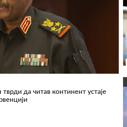
 тврди да читав континент устаје
ервенцији