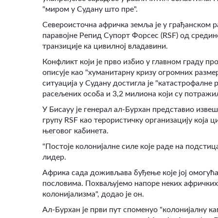
"миром у Судану што пре"
.
Североисточна афричка земља је у грађанском р
паравојне Репид Супорт Форсес (RSF) од средин
транзиције ка цивилној владавини.
Конфликт који је прво избио у главном граду п
описује као "хуманитарну кризу огромних разме
ситуација у Судану достигла је "катастрофалне 
расељених особа и 3,2 милиона који су потраж
У Бисауу је генерал ал-Бурхан представио извеш
групу RSF као терористичку организацију која 
његовог кабинета.
"Постоје колонијалне силе које раде на подсти
лидер.
Африка сада доживљава буђење које јој омогућа
пословима. Похваљујемо напоре неких афричких 
колонијализма"
,
додао је он.
Ал-Бурхан је први пут споменуо "колонијалну ка