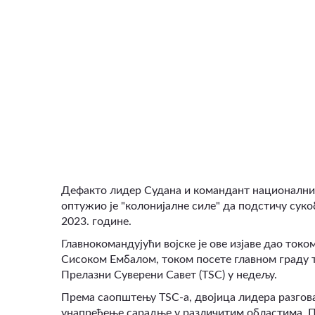
ВИДЕО
Дефакто лидер Судана и командант националних
оптужио је "колонијалне силе" да подстичу суко
2023. године.
Главнокомандујући војске је ове изјаве дао ток
Сисоком Ембалом, током посете главном граду т
Прелазни Суверени Савет (TSC) у недељу.
Према саопштењу TSC-а, двојица лидера разгов
унапређење сарадње у различитим областима. Пр