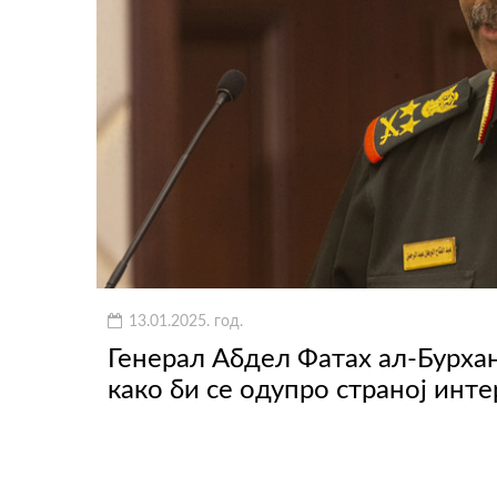
13.01.2025. год.
Генерал Абдел Фатах ал-Бурхан
како би се одупро страној инт