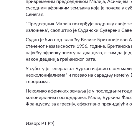
привременим председником Малија, Асимијем Гои
суседним афричким земљама која је почела у суб
Сенегал.
"Председник Малија потврђује подршку своје зе
изложена"
,
саопштио је Судански Суверени Савет
Судан је био под влашћу Велике Британије као 
стеченог независности 1956. године. Британска 
највећу афричку земљу на два дела, с тим да је 
након деценија грађанског рата.
У суботу је генерал ал-Бурхан изјавио свом мал
неоколонијализма" и позвао на сарадњу између 
тероризма.
Неколико афричких земаља је у последњим год
колонијалним господарима. Мали, Буркина Фасо 
Француску, за агресију, ефективно прекидајући
Извор:
РТ (Ф)