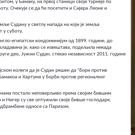
том, у Бамаку, на првој станици своје турнеје по
оту. Очекује се да ће посетити и Сијера Леоне и
мље Судану у светлу напада на који је земља
 у суботу.
Англо-египатски кондоминијум од 1899. године, до
владавина је, како се извештава, подељила некада
други део, Јужни Судан, стекао независност 2011. године
ијском колеги да је Судан решен да "бори против
Бамакоа и Хартума у борби против регионалног
инама постало неповерљиво према својим бившим
и Нигер су све оптужили своје бивше господаре,
 одбрамбене односе са Паризом.