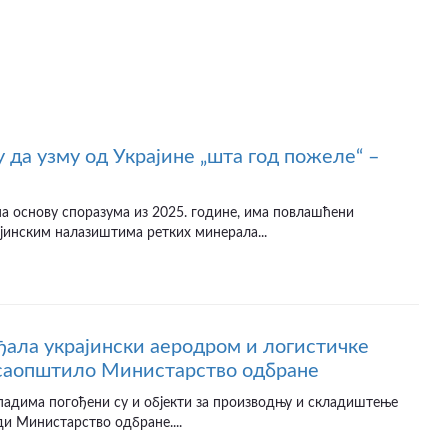
 да узму од Украјине „шта год пожеле“ –
а основу споразума из 2025. године, има повлашћени
јинским налазиштима ретких минерала...
ађала украјински аеродром и логистичке
 саопштило Министарство одбране
падима погођени су и објекти за производњу и складиштење
ди Министарство одбране....