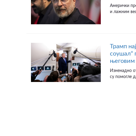
Амерички пр
и лажним вес
Трамп на
соушал“ 
његовим 
Изненадно от
су помогле д