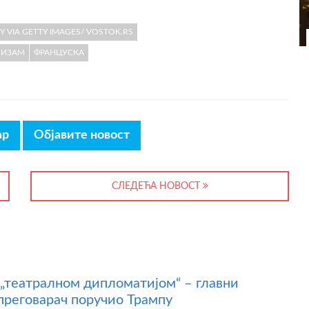
VIA GETTY IMAGES/ VOSTOK.RS
ЛИЗАМ
ФРАНЦУСКА
ар
Објавите новост
СЛЕДЕЋА НОВОСТ
 „театралном дипломатијом“ – главни
преговарач поручио Трампу