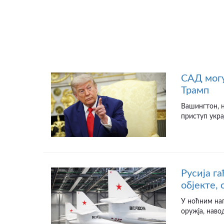
САД могу
Трамп
Вашингтон, н
приступ укра
Русија г
објекте,
У ноћним на
оружја, наво