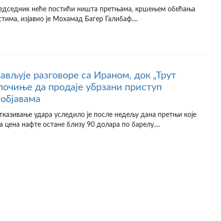
едседник неће постићи ништа претњама, кршењем обећања
тима, изјавио је Мохамад Багер Галибаф....
јављује разговоре са Ираном, док „Трут
почиње да продаје убрзани приступ
објавама
казивање удара уследило је после недељу дана претњи које
а цена нафте остане близу 90 долара по барелу....