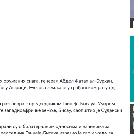
ВИДЕО
 оружаних снага, генерал Абдел Фатах ал-Бурхан,
бе у Африци. Његова земља је у грађанском рату од
ом разговора с председником Гвинеје-Бисауа, Умаром
е западноафричке земље, Бисау, саопштио је Судански
арали су о билатералним односима и начинима за
едседник Гвинеје-Бисауа изразио је своју жељу за