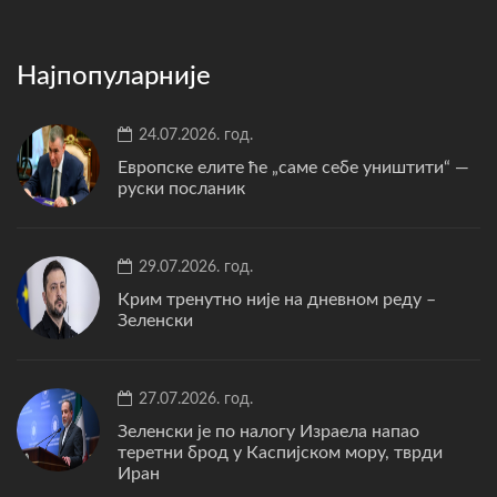
Најпопуларније
24.07.2026. год.
Европске елите ће „саме себе уништити“ —
руски посланик
29.07.2026. год.
Крим тренутно није на дневном реду –
Зеленски
27.07.2026. год.
Зеленски је по налогу Израела напао
теретни брод у Каспијском мору, тврди
Иран