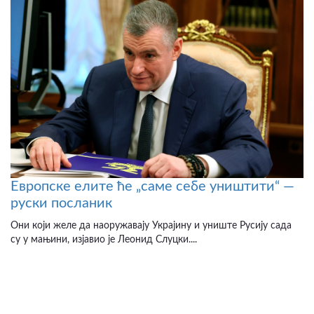
Европске елите ће „саме себе уништити“ —
руски посланик
Они који желе да наоружавају Украјину и униште Русију сада
су у мањини, изјавио је Леонид Слуцки....