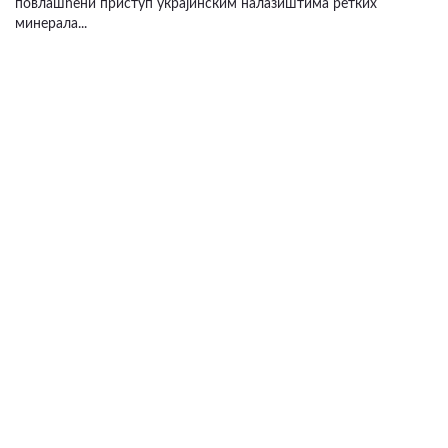
повлашћени приступ украјинским налазиштима ретких
минерала...