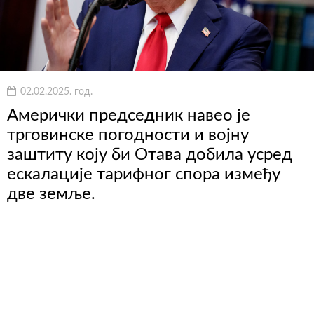
02.02.2025. год.
Амерички председник навео је
трговинске погодности и војну
заштиту коју би Отава добила усред
ескалације тарифног спора између
две земље.