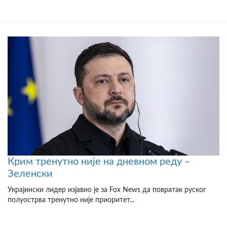
Крим тренутно није на дневном реду –
Зеленски
Украјински лидер изјавио је за Fox News да повратак руског
полуострва тренутно није приоритет...