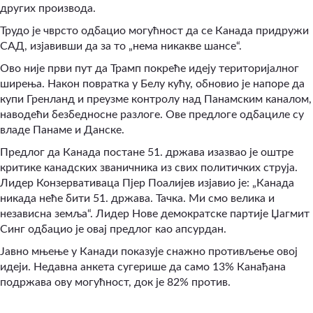
других производа.
Трудо је чврсто одбацио могућност да се Канада придружи
САД, изјавивши да за то „нема никакве шансе“.
Ово није први пут да Трамп покреће идеју територијалног
ширења. Након повратка у Белу кућу, обновио је напоре да
купи Гренланд и преузме контролу над Панамским каналом,
наводећи безбедносне разлоге. Ове предлоге одбациле су
владе Панаме и Данске.
Предлог да Канада постане 51. држава изазвао је оштре
критике канадских званичника из свих политичких струја.
Лидер Конзервативаца Пјер Поалијев изјавио је: „Канада
никада неће бити 51. држава. Тачка. Ми смо велика и
независна земља“
.
Лидер Нове демократске партије Џагмит
Синг одбацио је овај предлог као апсурдан.
Јавно мњење у Канади показује снажно противљење овој
идеји. Недавна анкета сугерише да само 13% Канађана
подржава ову могућност, док је 82% против.