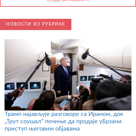
НОВОСТИ ИЗ РУБРИКЕ
Трамп најављује разговоре са Ираном, док
„Трут соушал“ почиње да продаје убрзани
приступ његовим објавама