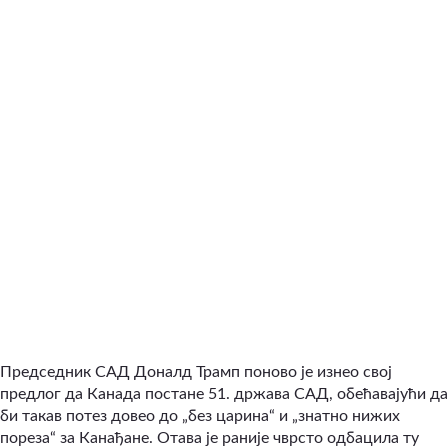
Председник САД Доналд Трамп поново је изнео свој
предлог да Канада постане 51. држава САД, обећавајући да
би такав потез довео до „без царина“ и „знатно нижих
пореза“ за Канађане. Отава је раније чврсто одбацила ту