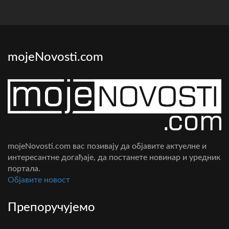
mojeNovosti.com
mojeNovosti.com вас позивају да објавите актуелне и
интересантне догађаје, да постанете новинар и уредник
портала.
Oбјавите новост
Препоручујемо