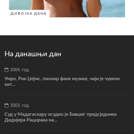
ДјЕВОЈКА ДАНА
На данашњи дан
2004. год.
Умро, Рик Џејмс, пионир фанк музике, чији је чувени
хит...
2003. год.
Суд у Мадагаскару осудио је бившег предсједника
Дидијера Рацирака на...