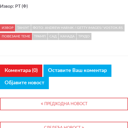
Извор: РТ (Ф)
ИЗВОР
ТАНЈУГ
ФОТО: ANDREW HARNIK / GETTY IMAGES/ VOSTOK.RS
ПОВЕЗАНЕ ТЕМЕ
ТРАМП
САД
КАНАДА
ТРУДО
Коментара (0)
Оставите Ваш коментар
Објавите новост
ПРЕДХОДНА НОВОСТ
СЛЕДЕЋА НОВОСТ