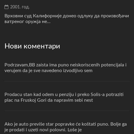
2001. год.
Врховни суд Калифорније донео одлуку да произвођачи
ватреног оружја не...
Нови коментари
Podrzavam,BB zaista ima puno neiskoriscenih potencijala i
verujem da je sve navedeno izvodljivo sem
Prodacu stan kad odem u penziju i preko Solis-a potraziti
plac na Fruskoj Gori da napravim sebi nest
Ako je auto previše star popravke će koštati puno. Bolje ga
je prodati i uzeti novi polovni. Loše je