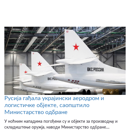
Русија гађала украјински аеродром и
логистичке објекте, саопштило
Министарство одбране
У ноћним нападима погођени су и објекти за производњу и
складиштење оружја, наводи Министарство одбране....