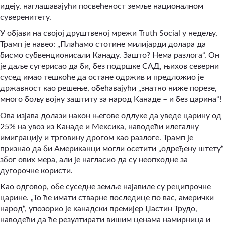
идеју, наглашавајући посвећеност земље националном
суверенитету.
У објави на својој друштвеној мрежи Truth Social у недељу,
Трамп је навео: „Плаћамо стотине милијарди долара да
бисмо субвенционисали Канаду. Зашто? Нема разлога“
.
Он
је даље сугерисао да би, без подршке САД, њихов северни
сусед имао тешкоће да остане одржив и предложио је
државност као решење, обећавајући „знатно ниже порезе,
много бољу војну заштиту за народ Канаде – и без царина“
!
Ова изјава долази након његове одлуке да уведе царину од
25% на увоз из Канаде и Мексика, наводећи илегалну
имиграцију и трговину дрогом као разлоге. Трамп је
признао да би Американци могли осетити „одређену штету“
због ових мера, али је нагласио да су неопходне за
дугорочне користи.
Као одговор, обе суседне земље најавиле су реципрочне
царине. „То ће имати стварне последице по вас, амерички
народ“, упозорио је канадски премијер Џастин Трудо,
наводећи да ће резултирати вишим ценама намирница и