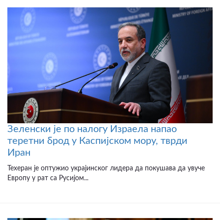
Зеленски је по налогу Израела напао
теретни брод у Каспијском мору, тврди
Иран
Техеран је оптужио украјинског лидера да покушава да увуче
Европу у рат са Русијом...