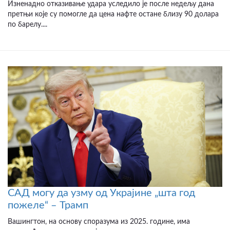
Изненадно отказивање удара уследило је после недељу дана
претњи које су помогле да цена нафте остане близу 90 долара
по барелу....
САД могу да узму од Украјине „шта год
пожеле“ – Трамп
Вашингтон, на основу споразума из 2025. године, има