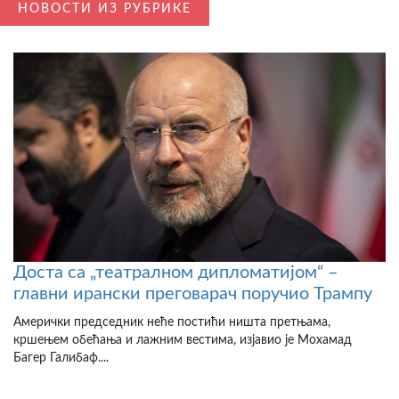
НОВОСТИ ИЗ РУБРИКЕ
Доста са „театралном дипломатијом“ –
главни ирански преговарач поручио Трампу
Амерички председник неће постићи ништа претњама,
кршењем обећања и лажним вестима, изјавио је Мохамад
Багер Галибаф....