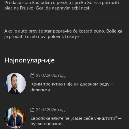
Prodacu stan kad odem u penziju i preko Solis-a potraziti
plac na Fruskoj Gori da napravim sebi nest
Ako je auto previše star popravke će koštati puno. Bolje ga
je prodati i uzeti novi polovni. Loše je
Најпопуларније
29.07.2026. год.
Крим тренутно није на дневном реду –
Зеленски
24.07.2026. год.
Европске елите ће „саме себе уништити“ —
руски посланик