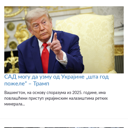
САД могу да узму од Украјине „шта год
пожеле“ – Трамп
Вашингтон, на основу споразума из 2025. године, има
повлашћени приступ украјинским налазиштима ретких
минерала...