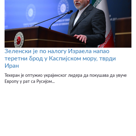
Зеленски је по налогу Израела напао
теретни брод у Каспијском мору, тврди
Иран
Техеран је оптужио украјинског лидера да покушава да увуче
Европу у рат са Русијом...