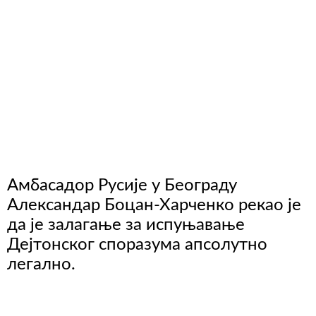
Амбасадор Русије у Београду
Александар Боцан-Харченко рекао је
да је залагање за испуњавање
Дејтонског споразума апсолутно
легално.