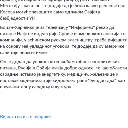
Метохију - каже он, те додаје да је било какво рјешење око
Косова могуће завршити само одлуком Савјета
безбједности УН.
Боцан-Харченко је за телевизију "Информер" рекао да
питање Нафтне индустрије Србије и америчких санкција тој
компанији, у већинском руском власништву, треба ријешити
на основу међувладиног уговора, те додаје да су америчке
санкције нелегитимне.
Он је додао да упркос потешкоћама због геополитичких
питања, Русија и Србија имају добре односе, те као области
сарадње истакао је енергетику, медицину, жељезнице и
наставак модернизације хидроелектране "Ђердап два", као
и хуманитарну сарадњу и културу
Вијести из исте рубрике