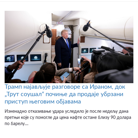
Трамп најављује разговоре са Ираном, док
„Трут соушал“ почиње да продаје убрзани
приступ његовим објавама
Изненадно отказивање удара уследило је после недељу дана
претњи које су помогле да цена нафте остане близу 90 долара
по барелу....