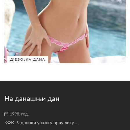
ДјЕВОЈКА ДАНА
На данашњи дан
1998. год.
КФК Раднички улази у прву лигу....