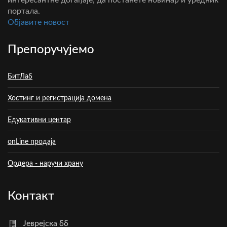
интересантне догађаје, да постанете новинар и уредник
портала.
Oбјавите новост
Препоручујемо
БитЛаб
Хостинг и регистрација домена
Едукативни центар
onLine продаја
Ордера - наручи храну
Контакт
Јеврејска бб