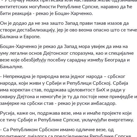
ентитетских могућности Републике Српске, наравно да ће
бити реакција - рекао је Боцан-Харченко.
Он је додао да не зна зашто Запад прави такав изазов да
створи дестабилизацију, јер је ово веома опасно што се тиче
Балкана и Европе.
Боцан-Харченко је рекао да Запад мора увијек да има на
уму легални основ Дејтонског споразума, као и специјалне
везе које обезбјеђују посебну сарадњу између Београда и
Бањалуке.
- Непрекидна је природна веза једног народа – србског
народа, који живи у Србији и Републици Србској. Србија
има коректан став, подржава цјеловитост БиХ и ради у
оквиру Дејтона и немогуће је ту да постоје неке примједбе и
замјерке на србски став - рекао је руски амбасадор.
Русија, каже он, подржава везе, има и имаће пројекте који
се тичу Србије и Републике Српске, укључујући енергетику.
- Са Републиком Србском имамо одличне везе, од
политичког дијалога са предсједником Републике Српске