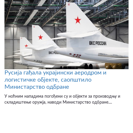
Русија гађала украјински аеродром и
логистичке објекте, саопштило
Министарство одбране
У ноћним нападима погођени су и објекти за производњу и
складиштење оружја, наводи Министарство одбране....