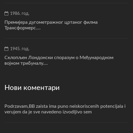
1986. год.
Премијера дугометражног цртаног филма
Трансформерс....
1945. год.
Склопљен Лондонски споразум о Међународном
војном трибуналу....
Нови коментари
Podrzavam,BB zaista ima puno neiskoriscenih potencijala i
verujem da je sve navedeno izvodljivo sem