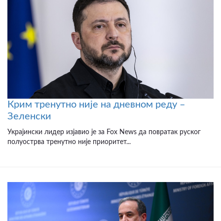
Крим тренутно није на дневном реду –
Зеленски
Украјински лидер изјавио је за Fox News да повратак руског
полуострва тренутно није приоритет...