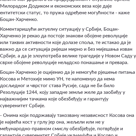
Милорадом Додиком и економских веза које даје
ентитетски статус, то пружа одређене могућности - каже
Боцан-Харченко.
Коментаришући актуелну ситуацију у Србији, Боцан-
Харченко је рекао да постоје знакови обојене револуције
или таквих активности које долазе споља, те истакао да је
важно да се ситуација ријеши мирно и без мијешања изван
Србије, а да је злоупотреба велике трагедије у Новом Саду у
сврхе обојене револуције нељудско понашање и превара.
Боцан-Харченко је оцијенио да је немогуће рјешење питања
Косова и Метохије мимо УН, те напоменуо да нема
досљедног и чврстог става Русије, сада не би било
Резолуције 1244, коју западне земље желе да заобиђу у
најважнијим тачкама које обезбеђују и гарантују
суверенитет Србије.
- Онима који подржавају такозвану независност Косова она
је највећа кост у грлу јер она, жељели или не у
међународно-правном смислу обезбјеђује, потврђује и
гарантује суверенитет Србије укључујући и Косово и