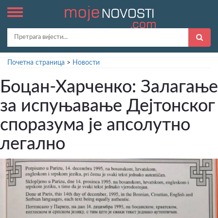
Почетна страница
>
Новости
Боцан-Харченко: Залагање
за испуњавање Дејтонског
споразума је апсолутно
легално