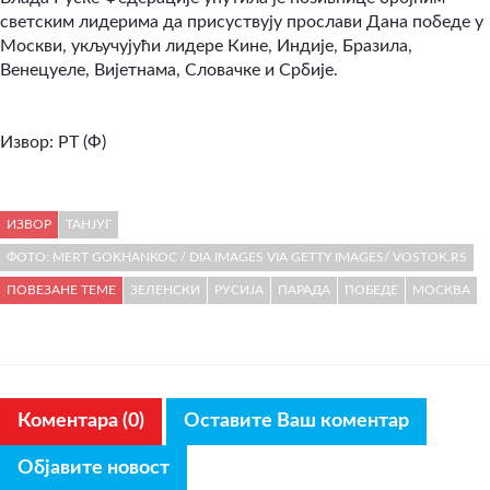
светским лидерима да присуствују прослави Дана победе у
Москви, укључујући лидере Кине, Индије, Бразила,
Венецуеле, Вијетнама, Словачке и Србије.
Извор: РТ (Ф)
ИЗВОР
ТАНЈУГ
ФОТО: MERT GOKHANKOC / DIA IMAGES VIA GETTY IMAGES/ VOSTOK.RS
ПОВЕЗАНЕ ТЕМЕ
ЗЕЛЕНСКИ
РУСИЈА
ПАРАДА
ПОБЕДЕ
МОСКВА
Коментара (0)
Оставите Ваш коментар
Објавите новост