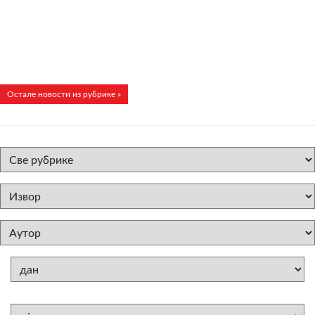
Остале новости из рубрике »