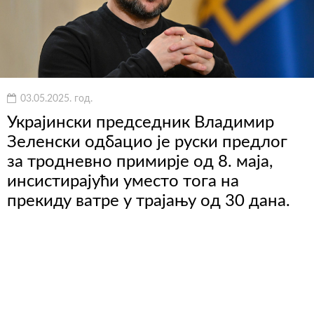
03.05.2025. год.
Украјински председник Владимир
Зеленски одбацио је руски предлог
за тродневно примирје од 8. маја,
инсистирајући уместо тога на
прекиду ватре у трајању од 30 дана.