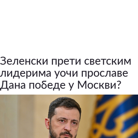
Зеленски прети светским
лидерима уочи прославе
Дана победе у Москви?