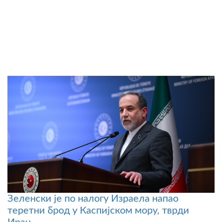
Зеленски је по налогу Израела напао
теретни брод у Каспијском мору, тврди