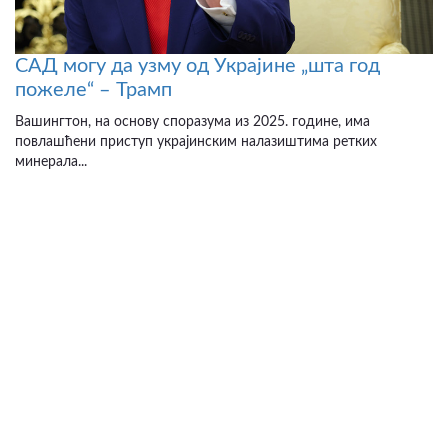
САД могу да узму од Украјине „шта год
пожеле“ – Трамп
Вашингтон, на основу споразума из 2025. године, има
повлашћени приступ украјинским налазиштима ретких
минерала...