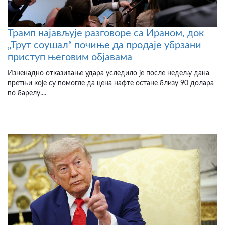
Трамп најављује разговоре са Ираном, док
„Трут соушал“ почиње да продаје убрзани
приступ његовим објавама
Изненадно отказивање удара уследило је после недељу дана
претњи које су помогле да цена нафте остане близу 90 долара
по барелу....