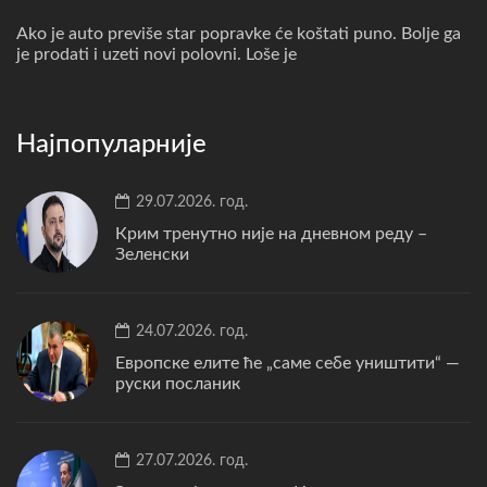
Ako je auto previše star popravke će koštati puno. Bolje ga
je prodati i uzeti novi polovni. Loše je
Најпопуларније
29.07.2026. год.
Крим тренутно није на дневном реду –
Зеленски
24.07.2026. год.
Европске елите ће „саме себе уништити“ —
руски посланик
27.07.2026. год.