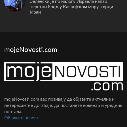
Зеленски је по налогу Израела напао
теретни брод у Каспијском мору, тврди
Иран
mojeNovosti.com
mojeNovosti.com вас позивају да објавите актуелне и
интересантне догађаје, да постанете новинар и уредник
портала.
Oбјавите новост