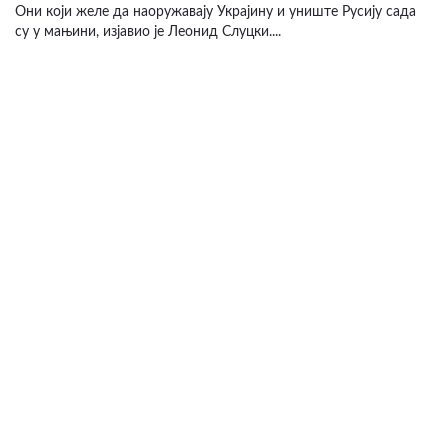
Они који желе да наоружавају Украјину и униште Русију сада
су у мањини, изјавио је Леонид Слуцки....