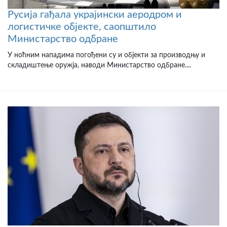
Русија гађала украјински аеродром и
логистичке објекте, саопштило
Министарство одбране
У ноћним нападима погођени су и објекти за производњу и
складиштење оружја, наводи Министарство одбране....