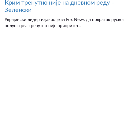
Крим тренутно није на дневном реду –
Зеленски
Украјински лидер изјавио је за Fox News да повратак руског
полуострва тренутно није приоритет...