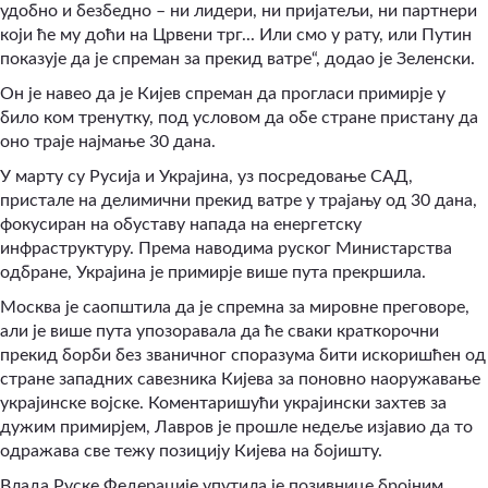
удобно и безбедно – ни лидери, ни пријатељи, ни партнери
који ће му доћи на Црвени трг... Или смо у рату, или Путин
показује да је спреман за прекид ватре“, додао је Зеленски.
Он је навео да је Кијев спреман да прогласи примирје у
било ком тренутку, под условом да обе стране пристану да
оно траје најмање 30 дана.
У марту су Русија и Украјина, уз посредовање САД,
пристале на делимични прекид ватре у трајању од 30 дана,
фокусиран на обуставу напада на енергетску
инфраструктуру. Према наводима руског Министарства
одбране, Украјина је примирје више пута прекршила.
Москва је саопштила да је спремна за мировне преговоре,
али је више пута упозоравала да ће сваки краткорочни
прекид борби без званичног споразума бити искоришћен од
стране западних савезника Кијева за поновно наоружавање
украјинске војске. Коментаришући украјински захтев за
дужим примирјем, Лавров је прошле недеље изјавио да то
одражава све тежу позицију Кијева на бојишту.
Влада Руске Федерације упутила је позивнице бројним