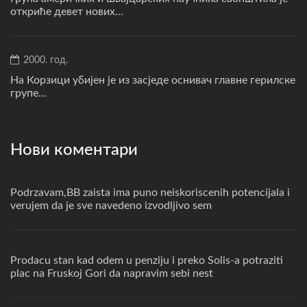
откриће девет нових...
2000. год.
На Корзици убијен је из засједе оснивач главне герилске
групе...
Нови коментари
Podrzavam,BB zaista ima puno neiskoriscenih potencijala i
verujem da je sve navedeno izvodljivo sem
Prodacu stan kad odem u penziju i preko Solis-a potraziti
plac na Fruskoj Gori da napravim sebi nest