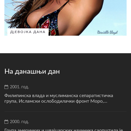
ДјЕВОЈКА ДАНА
На данашњи дан
2001. год.
Филипинска влада и муслиманска сепаратистичка
група, Исламски ослободилачки фронт Моро,...
2000. год.
Група америчких и швајцарских научника саопштила је