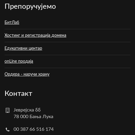
Препоручујемо
БитЛаб
Хостинг и регистрација домена
Едукативни центар
onLine продаја
Ордера - наручи храну
Контакт
Јеврејска бб
78 000 Бања Лука
00 387 66 516 174