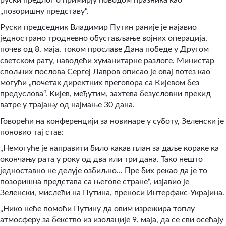
„позоришну представу“.
Руски председник Владимир Путин раније је најавио
једнострано тродневно обустављање војних операција,
почев од 8. маја, током прославе Дана победе у Другом
светском рату, наводећи хуманитарне разлоге. Министар
спољних послова Сергеј Лавров описао је овај потез као
могући „почетак директних преговора са Кијевом без
предуслова“. Кијев, међутим, захтева безусловни прекид
ватре у трајању од најмање 30 дана.
Говорећи на конференцији за новинаре у суботу, Зеленски је
поновио тај став:
„Немогуће је направити било какав план за даље кораке ка
окончању рата у року од два или три дана. Тако нешто
једноставно не делује озбиљно... Пре бих рекао да је то
позоришна представа са његове стране“, изјавио је
Зеленски, мислећи на Путина, преноси Интерфакс-Украјина.
„Нико неће помоћи Путину да овим изрежира топлу
атмосферу за бекство из изолације 9. маја, да се сви осећају