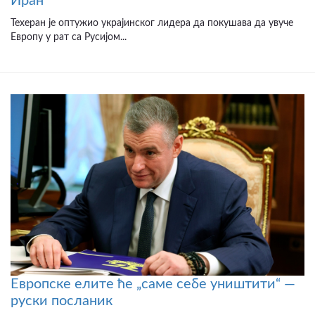
Иран
Техеран је оптужио украјинског лидера да покушава да увуче
Европу у рат са Русијом...
Европске елите ће „саме себе уништити“ —
руски посланик