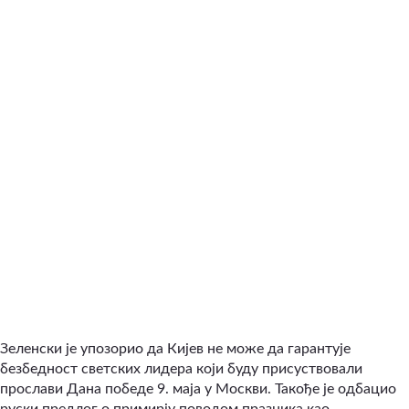
Зеленски је упозорио да Кијев не може да гарантује
безбедност светских лидера који буду присуствовали
прослави Дана победе 9. маја у Москви. Такође је одбацио
руски предлог о примирју поводом празника као