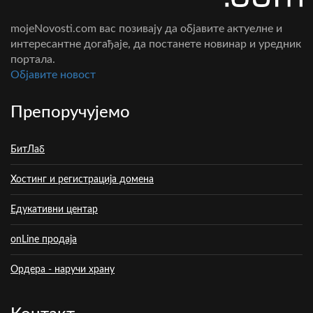
mojeNovosti.com вас позивају да објавите актуелне и
интересантне догађаје, да постанете новинар и уредник
портала.
Oбјавите новост
Препоручујемо
БитЛаб
Хостинг и регистрација домена
Едукативни центар
onLine продаја
Ордера - наручи храну