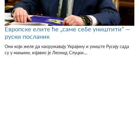
Европске елите ће „саме себе уништити“ —
руски посланик
Они који желе да наоружавају Украјину и униште Русију сада
су у мањини, изјавио је Леонид Слуцки....