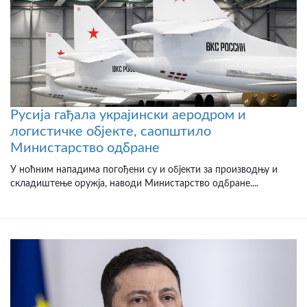
Русија гађала украјински аеродром и
логистичке објекте, саопштило
Министарство одбране
У ноћним нападима погођени су и објекти за производњу и
складиштење оружја, наводи Министарство одбране....