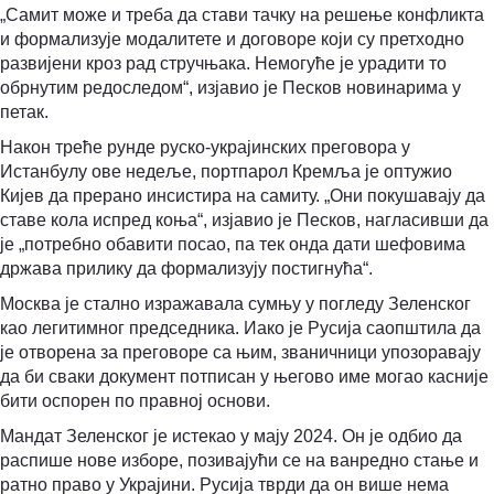
„Самит може и треба да стави тачку на решење конфликта
и формализује модалитете и договоре који су претходно
развијени кроз рад стручњака. Немогуће је урадити то
обрнутим редоследом“, изјавио је Песков новинарима у
петак.
Након треће рунде руско-украјинских преговора у
Истанбулу ове недеље, портпарол Кремља је оптужио
Кијев да прерано инсистира на самиту. „Они покушавају да
ставe кола испред коња“, изјавио је Песков, нагласивши да
је „потребно обавити посао, па тек онда дати шефовима
држава прилику да формализују постигнућа“.
Москва је стално изражавала сумњу у погледу Зеленског
као легитимног председника. Иако је Русија саопштила да
је отворена за преговоре са њим, званичници упозоравају
да би сваки документ потписан у његово име могао касније
бити оспорен по правној основи.
Мандат Зеленског је истекао у мају 2024. Он је одбио да
распише нове изборе, позивајући се на ванредно стање и
ратно право у Украјини. Русија тврди да он више нема