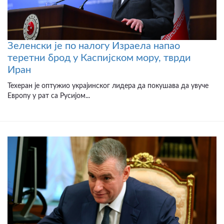
Зеленски је по налогу Израела напао
теретни брод у Каспијском мору, тврди
Иран
Техеран је оптужио украјинског лидера да покушава да увуче
Европу у рат са Русијом...