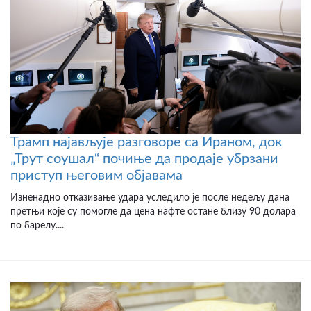
Трамп најављује разговоре са Ираном, док
„Трут соушал“ почиње да продаје убрзани
приступ његовим објавама
Изненадно отказивање удара уследило је после недељу дана
претњи које су помогле да цена нафте остане близу 90 долара
по барелу....