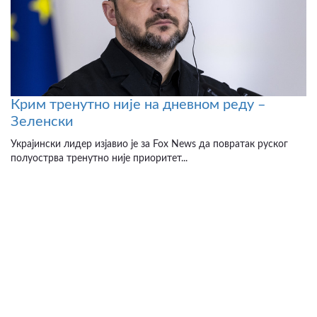
Крим тренутно није на дневном реду –
Зеленски
Украјински лидер изјавио је за Fox News да повратак руског
полуострва тренутно није приоритет...