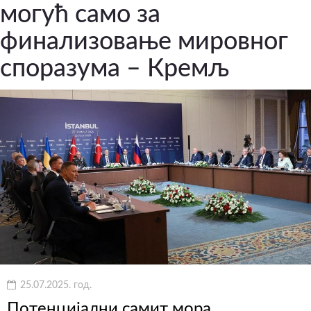
могућ само за
финализовање мировног
споразума – Кремљ
25.07.2025. год.
Потенцијални самит мора