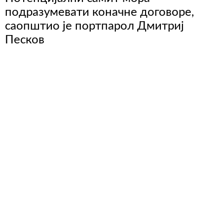
подразумевати коначне договоре,
саопштио је портпарол Дмитриј
Песков