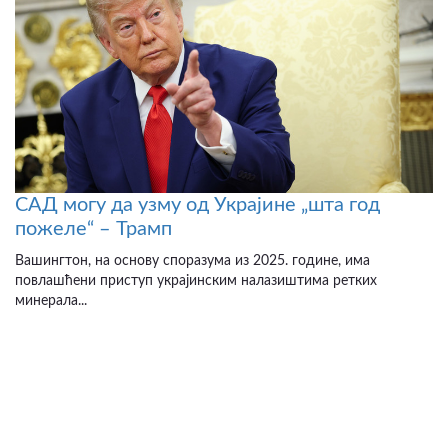
САД могу да узму од Украјине „шта год
пожеле“ – Трамп
Вашингтон, на основу споразума из 2025. године, има
повлашћени приступ украјинским налазиштима ретких
минерала...