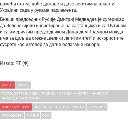
важећи статус вође државе и да је легитимна власт у
Украјини сада у рукама парламента.
Бивши председник Русије Дмитриј Медведев је сугерисао
да Зеленскијево инсистирање на састанцима и са Путином
и са америчким председником Доналдом Трампом можда
има за циљ да стекне „велики легитимитет“ и искористи те
сусрете као изговор за даље одлагање избора.
Извор: РТ (Ф)
ИЗВОР
ТАНЈУГ
ФОТО: GETTY IMAGES / TURKISH FOREIGN MINISTRY / HANDOUT;
ANADOLU/ VOSTOK.RS
ПОВЕЗАНЕ ТЕМЕ
ЗЕЛЕНСКИ
ПУТИН
РУСИЈА
УКРАЈИНА
ПРЕГОВОРИ
САМИТ
СВО