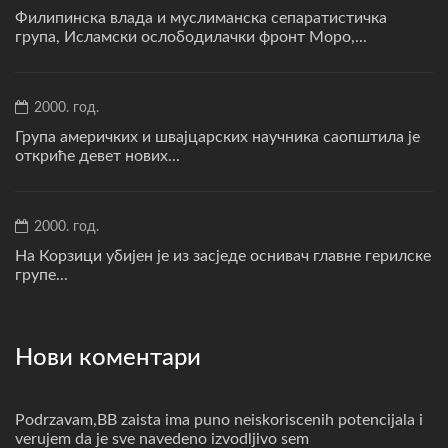
Филипинска влада и муслиманска сепаратистичка
група, Исламски ослободилачки фронт Моро,...
2000. год.
Група америчких и швајцарских научника саопштила је
откриће девет нових...
2000. год.
На Корзици убијен је из засједе оснивач главне герилске
групе...
Нови коментари
Podrzavam,BB zaista ima puno neiskoriscenih potencijala i
verujem da je sve navedeno izvodljivo sem