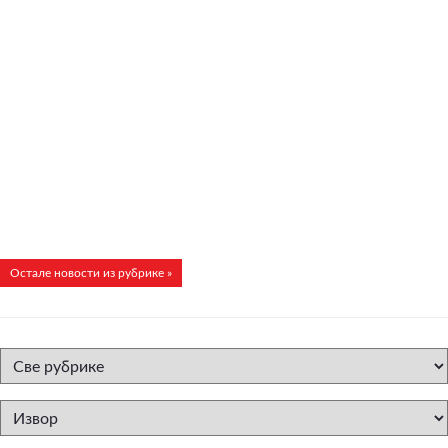
Остале новости из рубрике »