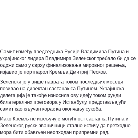
Самит између председника Русије Владимира Путина и
украјинског лидера Владимира Зеленског требало би да се
одржи само у сврху финализовања мировног решења,
изјавио је портпарол Кремља Дмитриј Песков.
Зеленски је у више наврата током последњих месеци
позивао на директан састанак са Путином. Украјинска
делегација је такође износила ову идеју током рунди
билатералних преговора у Истанбулу, представљајући
самит као кључан корак ка окончању сукоба.
Иако Кремљ не искључује могућност састанка Путина и
Зеленског, руски званичници стално истичу да претходно
мора бити обављен неопходан припремни рад.