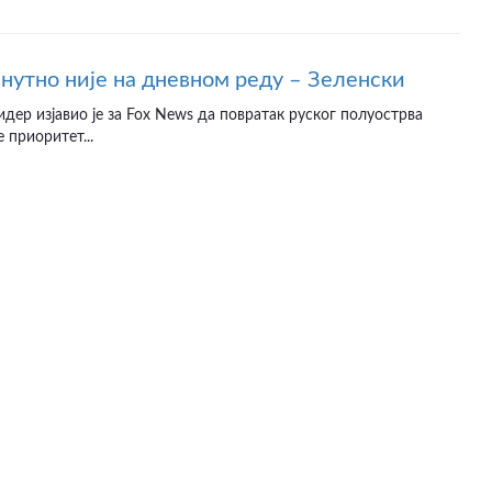
нутно није на дневном реду – Зеленски
идер изјавио је за Fox News да повратак руског полуострва
 приоритет...