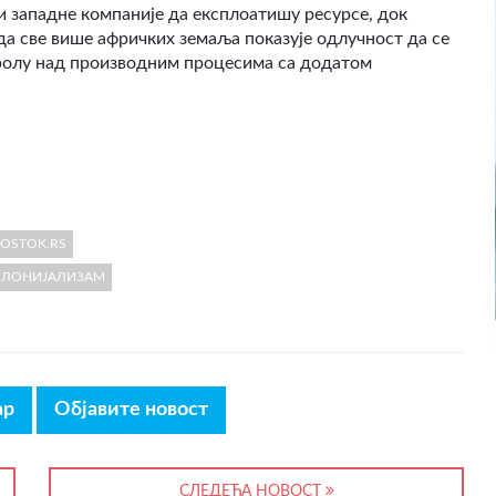
 западне компаније да експлоатишу ресурсе, док
да све више афричких земаља показује одлучност да се
ролу над производним процесима са додатом
VOSTOK.RS
ОЛОНИЈАЛИЗАМ
ар
Објавите новост
СЛЕДЕЋА НОВОСТ