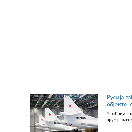
Русија г
објекте,
У ноћним на
оружја, наво