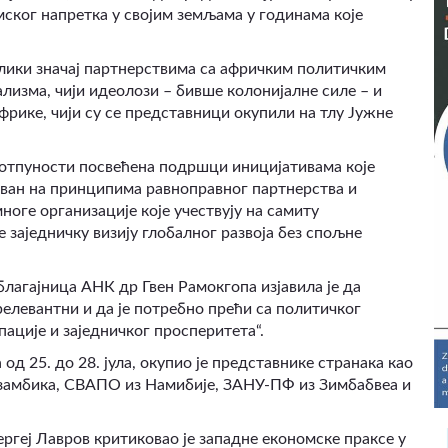
мског напретка у својим земљама у годинама које
велики значај партнерствима са афричким политичким
лизма, чији идеолози – бивше колонијалне силе – и
рике, чији су се представници окупили на тлу Јужне
потпуности посвећена подршци иницијативама које
ован на принципима равноправног партнерства и
ноге организације које учествују на самиту
 заједничку визију глобалног развоја без спољне
благајница АНК др Гвен Рамокгопа изјавила је да
релевантни и да је потребно прећи са политичког
ције и заједничког просперитета“.
д 25. до 28. јула, окупио је представнике странака као
амбика, СВАПО из Намибије, ЗАНУ-ПФ из Зимбабвеа и
ргеј Лавров критиковао је западне економске праксе у