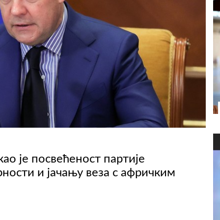
ао је посвећеност партије
ности и јачању веза с афричким