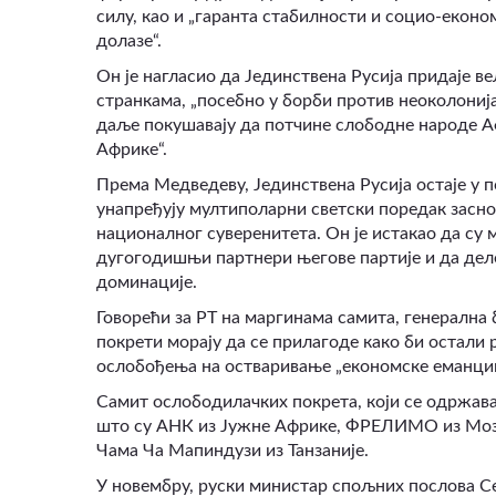
силу, као и „гаранта стабилности и социо-еконо
долазе“.
Он је нагласио да Јединствена Русија придаје 
странкама, „посебно у борби против неоколонија
даље покушавају да потчине слободне народе Аф
Африке“.
Према Медведеву, Јединствена Русија остаје у 
унапређују мултиполарни светски поредак засн
националног суверенитета. Он је истакао да су м
дугогодишњи партнери његове партије и да деле
доминације.
Говорећи за РТ на маргинама самита, генерална 
покрети морају да се прилагоде како би остали 
ослобођења на остваривање „економске еманципа
Самит ослободилачких покрета, који се одржава о
што су АНК из Јужне Африке, ФРЕЛИМО из Моз
Чама Ча Мапиндузи из Танзаније.
У новембру, руски министар спољних послова Се