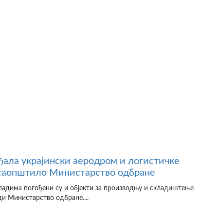
ађала украјински аеродром и логистичке
 саопштило Министарство одбране
падима погођени су и објекти за производњу и складиштење
ди Министарство одбране....