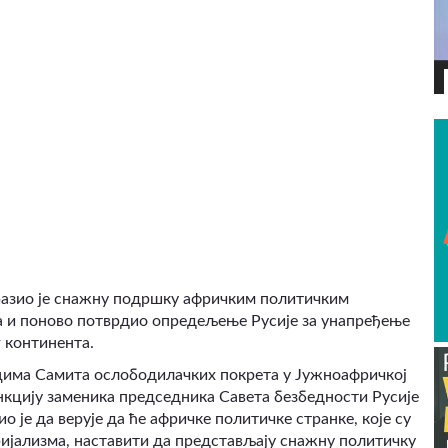
ВИДЕО
азио је снажну подршку афричким политичким
ма и поново потврдио опредељење Русије за унапређење
 континента.
ицима Самита ослободилачких покрета у Јужноафричкој
нкцију заменика председника Савета безбедности Русије
о је да верује да ће афричке политичке странке, које су
јализма, наставити да представљају снажну политичку