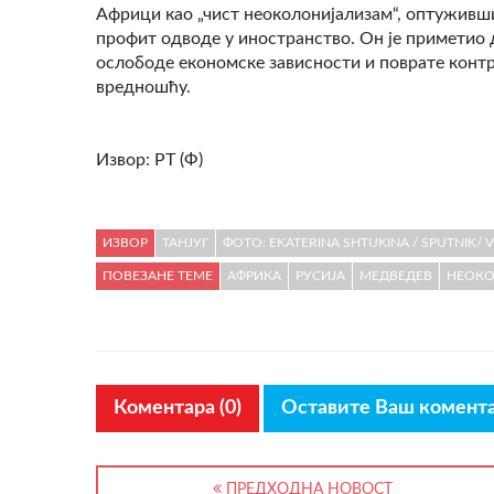
Африци као „чист неоколонијализам“, оптуживши
профит одводе у иностранство. Он је приметио 
ослободе економске зависности и поврате конт
вредношћу.
Извор: РТ (Ф)
ИЗВОР
ТАНЈУГ
ФОТО: EKATERINA SHTUKINA / SPUTNIK/ 
ПОВЕЗАНЕ ТЕМЕ
АФРИКА
РУСИЈА
МЕДВЕДЕВ
НЕОК
Коментара (0)
Оставите Ваш комент
ПРЕДХОДНА НОВОСТ