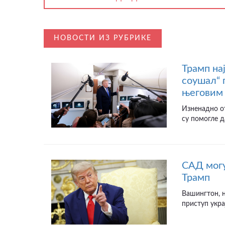
НОВОСТИ ИЗ РУБРИКЕ
Трамп на
соушал“ 
његовим 
Изненадно от
су помогле д
САД могу
Трамп
Вашингтон, н
приступ укра