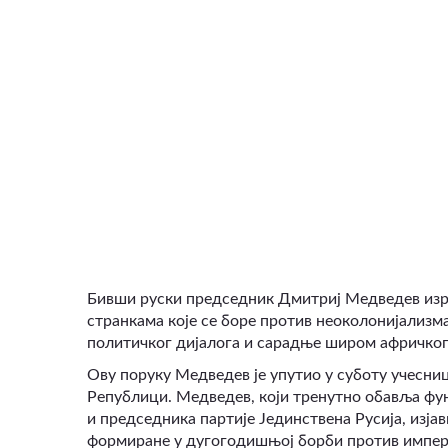
ВИДЕО
Бивши руски председник Дмитриј Медведев изр
странкама које се боре против неоколонијализ
политичког дијалога и сарадње широм афричког
Ову поруку Медведев је упутио у суботу учесн
Републици. Медведев, који тренутно обавља фу
и председника партије Јединствена Русија, изјави
формиране у дугогодишњој борби против импери