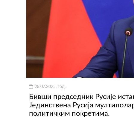
28.07.2025. год.
Бивши председник Русије истак
Јединствена Русија мултиполар
политичким покретима.