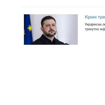
Крим тре
Украјински л
тренутно није