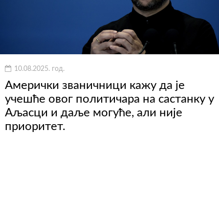
10.08.2025. год.
Амерички званичници кажу да је
учешће овог политичара на састанку у
Аљасци и даље могуће, али није
приоритет.