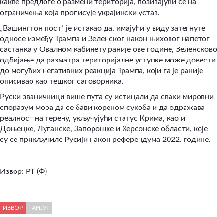
какве предлоге о размени територија, позивајући се на
ограничења која прописује украјински устав.
„Вашингтон пост“ је истакао да, имајући у виду затегнуте
односе између Трампа и Зеленског након њиховог напетог
састанка у Овалном кабинету раније ове године, Зеленсково
одбијање да разматра територијалне уступке може довести
до могућих негативних реакција Трампа, који га је раније
описивао као тешког саговорника.
Руски званичници више пута су истицали да сваки мировни
споразум мора да се бави кореном сукоба и да одражава
реалност на терену, укључујући статус Крима, као и
Доњецке, Луганске, Запорошке и Херсонске области, које
су се прикључиле Русији након референдума 2022. године.
Извор: РТ (Ф)
ИЗВОР
ТАНЈУГ