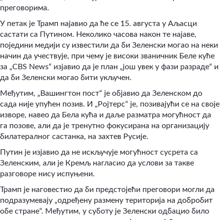
преговорима.
У петак је Трамп најавио да ће се 15. августа у Аљасци
састати са Путином. Неколико часова након те најаве,
поједини медији су известили да би Зеленски могао на неки
начин да учествује, при чему је високи званичник Беле куће
за „CBS News“ изјавио да је план „још увек у фази разраде“ и
да би Зеленски могао бити укључен.
Међутим, „Вашингтон пост“ је објавио да Зеленском до
сада није упућен позив. И „Ројтерс“ је, позивајући се на своје
изворе, навео да Бела кућа и даље разматра могућност да
га позове, али да је тренутно фокусирана на организацију
билатералног састанка, на захтев Русије.
Путин је изјавио да не искључује могућност сусрета са
Зеленским, али је Кремљ нагласио да услови за такве
разговоре нису испуњени.
Трамп је наговестио да би предстојећи преговори могли да
подразумевају „одређену размену територија на добробит
обе стране“. Међутим, у суботу је Зеленски одбацио било