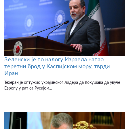
Зеленски је по налогу Израела напао
теретни брод у Каспијском мору, тврди
Иран
Техеран је оптужио украјинског лидера да покушава да увуче
Европу у рат са Русијом...