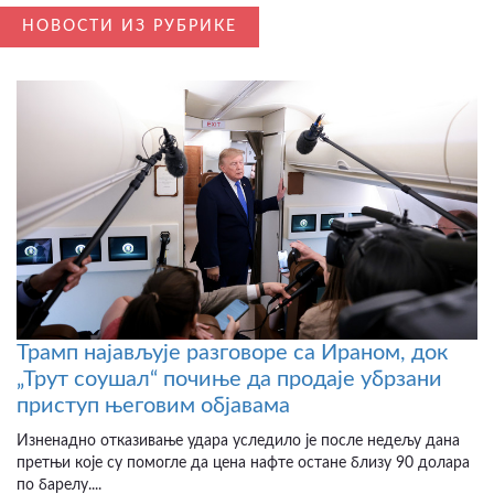
НОВОСТИ ИЗ РУБРИКЕ
Трамп најављује разговоре са Ираном, док
„Трут соушал“ почиње да продаје убрзани
приступ његовим објавама
Изненадно отказивање удара уследило је после недељу дана
претњи које су помогле да цена нафте остане близу 90 долара
по барелу....