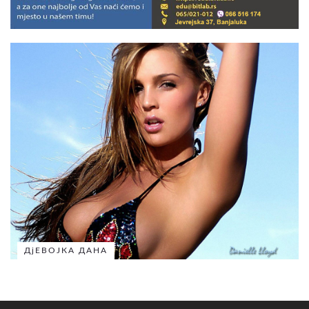
ДјЕВОЈКА ДАНА