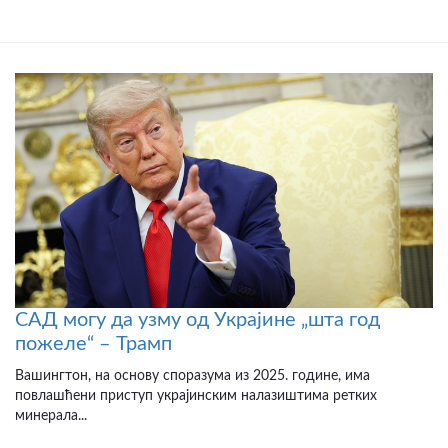
САД могу да узму од Украјине „шта год
пожеле“ – Трамп
Вашингтон, на основу споразума из 2025. године, има
повлашћени приступ украјинским налазиштима ретких
минерала...