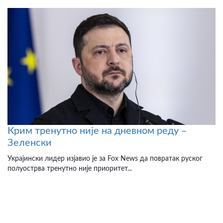
Крим тренутно није на дневном реду –
Зеленски
Украјински лидер изјавио је за Fox News да повратак руског
полуострва тренутно није приоритет...