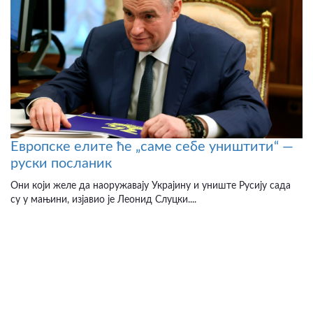
Европске елите ће „саме себе уништити“ —
руски посланик
Они који желе да наоружавају Украјину и униште Русију сада
су у мањини, изјавио је Леонид Слуцки....