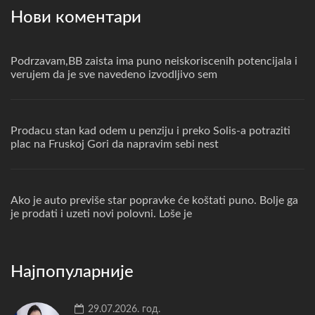
Нови коментари
Podrzavam,BB zaista ima puno neiskoriscenih potencijala i
verujem da je sve navedeno izvodljivo sem
Prodacu stan kad odem u penziju i preko Solis-a potraziti
plac na Fruskoj Gori da napravim sebi nest
Ako je auto previše star popravke će koštati puno. Bolje ga
je prodati i uzeti novi polovni. Loše je
Најпопуларније
29.07.2026. год.