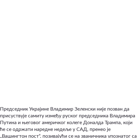
Председник Украјине Владимир Зеленски није позван да
присуствује самиту између руског председника Владимира
Путина и његовог америчког колеге Доналда Трампа, који
ће се одржати наредне недеље у САД, пренео је
„Вашингтон пост“, позивајући се на званичника упознатог са