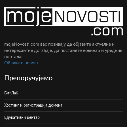
mojeNovosti.com вас позивају да објавите актуелне и
интересантне догађаје, да постанете новинар и уредник
портала.
Oбјавите новост
Препоручујемо
БитЛаб
Хостинг и регистрација домена
Едукативни центар