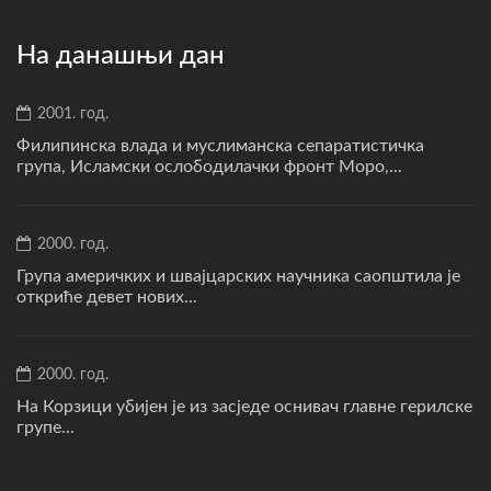
На данашњи дан
2001. год.
Филипинска влада и муслиманска сепаратистичка
група, Исламски ослободилачки фронт Моро,...
2000. год.
Група америчких и швајцарских научника саопштила је
откриће девет нових...
2000. год.
На Корзици убијен је из засједе оснивач главне герилске
групе...