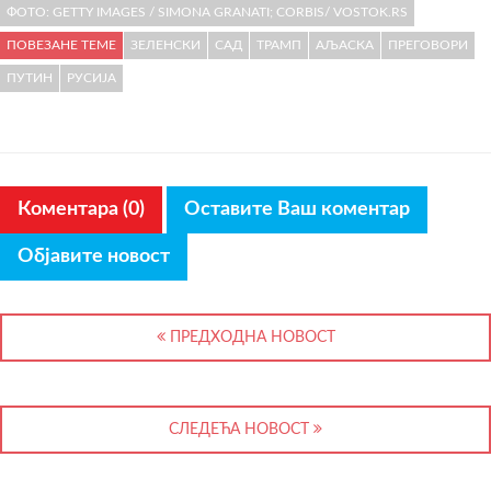
ФОТО: GETTY IMAGES / SIMONA GRANATI; CORBIS/ VOSTOK.RS
ПОВЕЗАНЕ ТЕМЕ
ЗЕЛЕНСКИ
САД
ТРАМП
АЉАСКА
ПРЕГОВОРИ
ПУТИН
РУСИЈА
Коментара (0)
Оставите Ваш коментар
Објавите новост
ПРЕДХОДНА НОВОСТ
СЛЕДЕЋА НОВОСТ