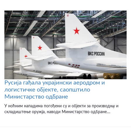
Русија гађала украјински аеродром и
логистичке објекте, саопштило
Министарство одбране
У ноћним нападима погођени су и објекти за производњу и
складиштење оружја, наводи Министарство одбране....