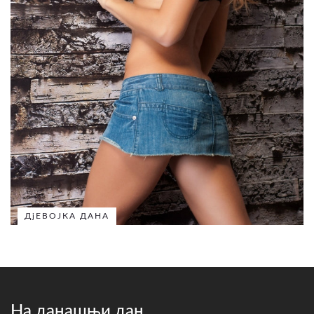
ДјЕВОЈКА ДАНА
На данашњи дан