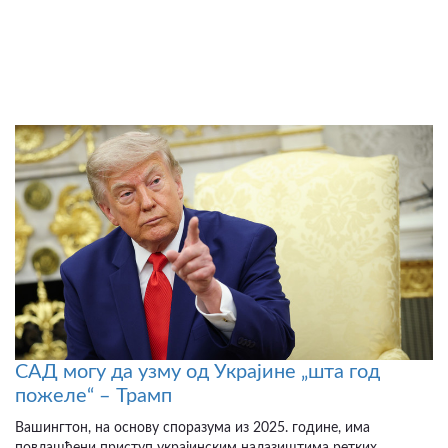
САД могу да узму од Украјине „шта год
пожеле“ – Трамп
Вашингтон, на основу споразума из 2025. године, има