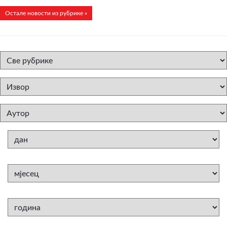
Остале новости из рубрике »