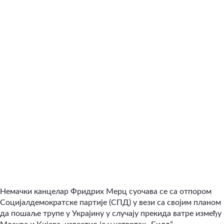
Немачки канцелар Фридрих Мерц суочава се са отпором
Социјалдемократске партије (СПД) у вези са својим планом
да пошаље трупе у Украјину у случају прекида ватре између