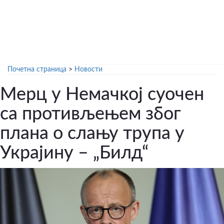
Почетна страница
>
Новости
Мерц у Немачкој суочен
са противљењем због
плана о слању трупа у
Украјину – „Билд“