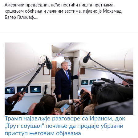
Амерички председник неће постићи ништа претњама,
кршењем обећања и лажним вестима, изјавио је Мохамад
Багер Галибаф....
Трамп најављује разговоре са Ираном, док
„Трут соушал“ почиње да продаје убрзани
приступ његовим објавама