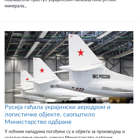
повлашћени приступ украјинским налазиштима ретких
минерала...
Русија гађала украјински аеродром и
логистичке објекте, саопштило
Министарство одбране
У ноћним нападима погођени су и објекти за производњу и