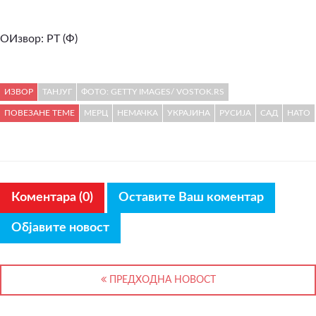
ОИзвор: РТ (Ф)
ИЗВОР
ТАНЈУГ
ФОТО: GETTY IMAGES/ VOSTOK.RS
ПОВЕЗАНЕ ТЕМЕ
МЕРЦ
НЕМАЧКА
УКРАЈИНА
РУСИЈА
САД
НАТО
Коментара (0)
Оставите Ваш коментар
Објавите новост
ПРЕДХОДНА НОВОСТ