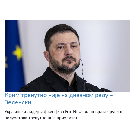
Крим тренутно није на дневном реду –
Зеленски
Украјински лидер изјавио је за Fox News да повратак руског
полуострва тренутно није приоритет...