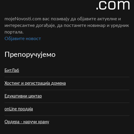
mojeNovosti.com вас позивају да објавите актуелне и
интересантне догађаје, да постанете новинар и уредник
портала.
Oбјавите новост
Препоручујемо
БитЛаб
Хостинг и регистрација домена
Едукативни центар
onLine продаја
Ордера - наручи храну