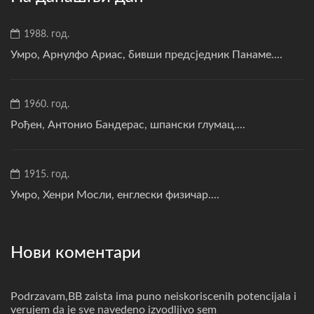
1988. год.
Умро, Арнулфо Ариас, бивши предсједник Панаме....
1960. год.
Рођен, Антонио Бандерас, шпански глумац....
1915. год.
Умро, Хенри Мосли, енглески физичар....
Нови коментари
Podrzavam,BB zaista ima puno neiskoriscenih potencijala i
verujem da je sve navedeno izvodljivo sem