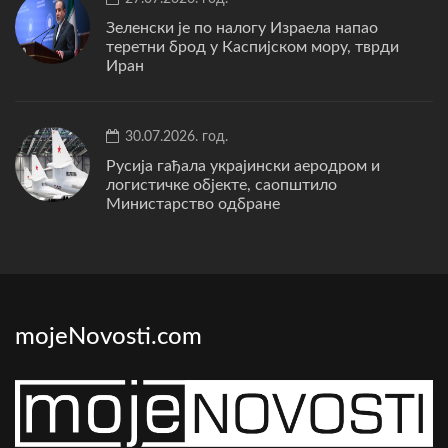
Зеленски је по налогу Израела напао
теретни брод у Каспијском мору, тврди
Иран
30.07.2026. год.
Русија гађала украјински аеродром и
логистичке објекте, саопштило
Министарство одбране
mojeNovosti.com