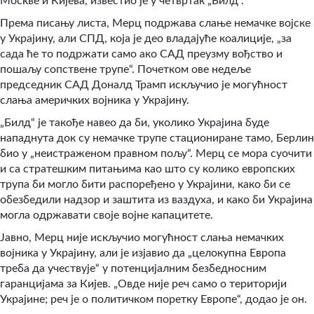
Москве и Кијева, известио је у четвртак „Билд“.
Према писању листа, Мерц подржава слање немачке војске
у Украјину, али СПД, која је део владајуће коалиције, „за
сада ће то подржати само ако САД преузму вођство и
пошаљу сопствене трупе“. Почетком ове недеље
председник САД Доналд Трамп искључио је могућност
слања америчких војника у Украјину.
„Билд“ је такође навео да би, уколико Украјина буде
нападнута док су немачке трупе стациониране тамо, Берлин
био у „неистраженом правном пољу“. Мерц се мора суочити
и са стратешким питањима као што су колико европских
трупа би могло бити распоређено у Украјини, како би се
обезбедили надзор и заштита из ваздуха, и како би Украјина
могла одржавати своје војне капацитете.
Јавно, Мерц није искључио могућност слања немачких
војника у Украјину, али је изјавио да „целокупна Европа
треба да учествује“ у потенцијалним безбедносним
гаранцијама за Кијев. „Овде није реч само о територији
Украјине; реч је о политичком поретку Европе“
,
додао је он.