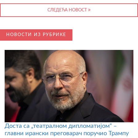
СЛЕДЕЋА НОВОСТ
НОВОСТИ ИЗ РУБРИКЕ
Доста са „театралном дипломатијом“ –
главни ирански преговарач поручио Трампу