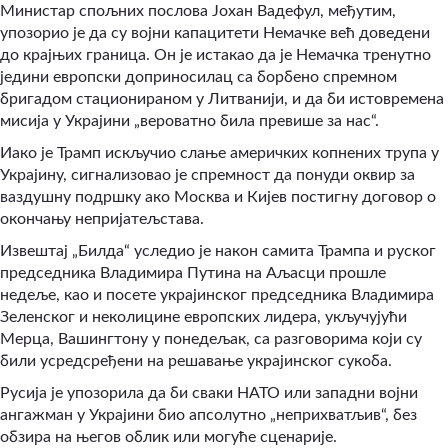
Министар спољних послова Јохан Вадефул, међутим,
упозорио је да су војни капацитети Немачке већ доведени
до крајњих граница. Он је истакао да је Немачка тренутно
једини европски доприносилац са борбено спремном
бригадом стационираном у Литванији, и да би истовремена
мисија у Украјини „вероватно била превише за нас“.
Иако је Трамп искључио слање америчких копнених трупа у
Украјину, сигнализовао је спремност да понуди оквир за
ваздушну подршку ако Москва и Кијев постигну договор о
окончању непријатељстава.
Извештај „Билда“ уследио је након самита Трампа и руског
председника Владимира Путина на Аљасци прошле
недеље, као и посете украјинског председника Владимира
Зеленског и неколицине европских лидера, укључујући
Мерца, Вашингтону у понедељак, са разговорима који су
били усредсређени на решавање украјинског сукоба.
Русија је упозорила да би сваки НАТО или западни војни
ангажман у Украјини био апсолутно „неприхватљив“, без
обзира на његов облик или могуће сценарије.