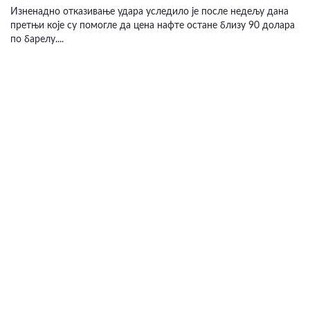
Изненадно отказивање удара уследило је после недељу дана
претњи које су помогле да цена нафте остане близу 90 долара
по барелу....