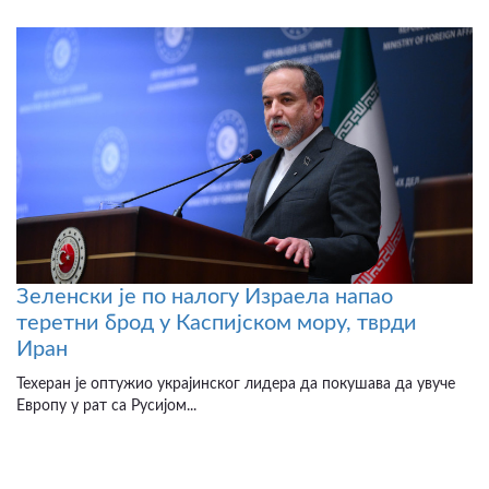
Зеленски је по налогу Израела напао
теретни брод у Каспијском мору, тврди
Иран
Техеран је оптужио украјинског лидера да покушава да увуче
Европу у рат са Русијом...