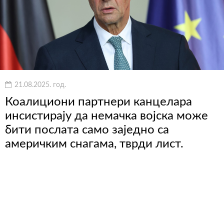
21.08.2025. год.
Коалициони партнери канцелара
инсистирају да немачка војска може
бити послата само заједно са
америчким снагама, тврди лист.