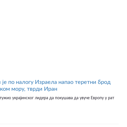
 је по налогу Израела напао теретни брод
ском мору, тврди Иран
птужио украјинског лидера да покушава да увуче Европу у рат