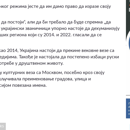
ког режима јесте да им дамо право да изразе своју
 да постоји“
,
али да би требало да буде спремна „да
 украјински званичници упорно настоје да дехуманизују
их региона који су 2014. и 2022. гласали да се
ао 2014, Украјина настоји да прекине вековне везе са
медијима. Такође је настојала да постепено избаци руски
отребе у друштвеном животу.
у културних веза са Москвом, посебно кроз своју
укључивала преименовање градова, улица и
сијом повезана имена.
RS