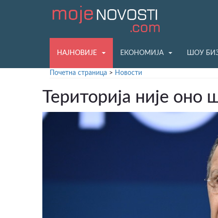
НАЈНОВИЈЕ
ЕКОНОМИЈА
ШОУ БИ
Почетна страница
>
Новости
Територија није оно 