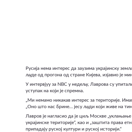
ВИДЕО
Русија нема интерес да заузима украјинску земљ
људе од прогона од стране Кијева, изјавио је м
У интервјуу за NBC у недељу, Лаврова су упитал
уступак на који је спремна.
„Ми немамо никакав интерес за територије. Има
„Оно што нас брине… јесу људи који живе на тим
Лавров је нагласио да је циљ Москве „уклањање
украјинске територије“
,
као и „заштита права етн
припадају руској култури и руској историји.“