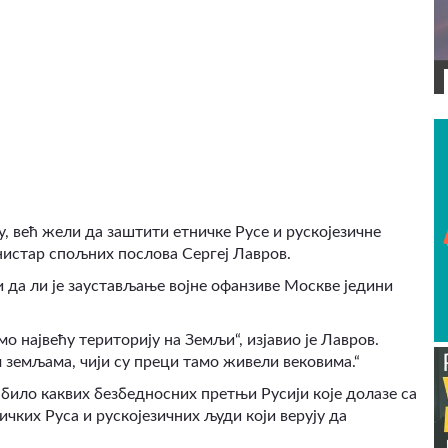
ВИДЕО
у, већ жели да заштити етничке Русе и рускојезичне
инистар спољних послова Сергеј Лавров.
и да ли је заустављање војне офанзиве Москве једини
мо највећу територију на Земљи“
,
изјавио је Лавров.
 земљама, чији су преци тамо живели вековима.“
 било каквих безбедносних претњи Русији које долазе са
ичких Руса и рускојезичних људи који верују да