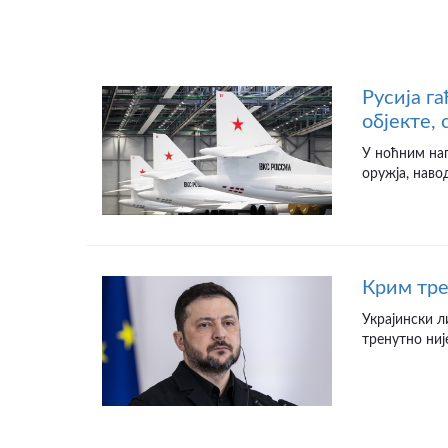
Русија г
објекте,
У ноћним на
оружја, наво
Крим тре
Украјински л
тренутно није