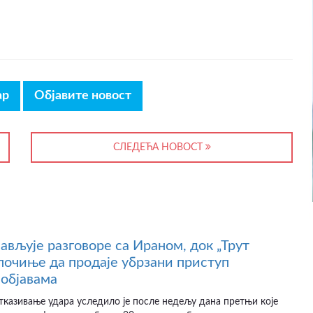
ар
Објавите новост
СЛЕДЕЋА НОВОСТ
јављује разговоре са Ираном, док „Трут
почиње да продаје убрзани приступ
објавама
казивање удара уследило је после недељу дана претњи које