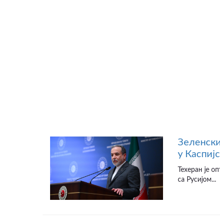
Зеленски
у Каспиј
Техеран је о
са Русијом...