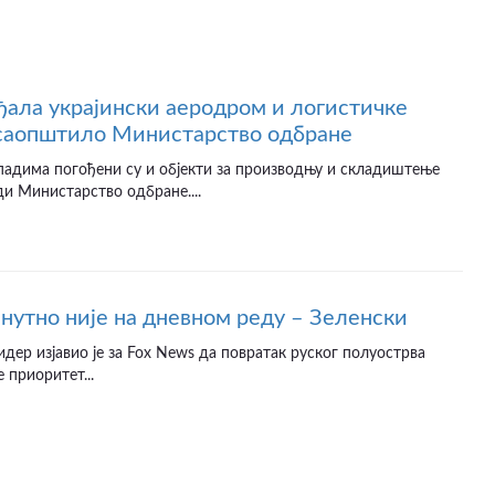
ађала украјински аеродром и логистичке
 саопштило Министарство одбране
падима погођени су и објекти за производњу и складиштење
ди Министарство одбране....
нутно није на дневном реду – Зеленски
идер изјавио је за Fox News да повратак руског полуострва
 приоритет...