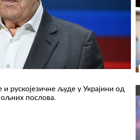
 и рускојезичне људе у Украјини од
спољних послова.