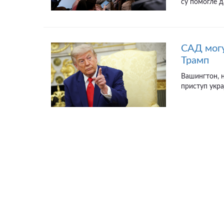
су помогле д
САД могу
Трамп
Вашингтон, н
приступ укра