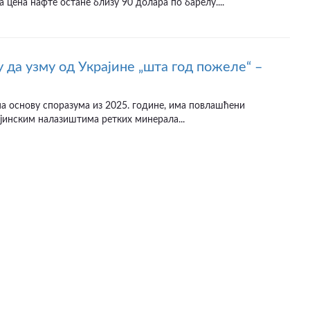
а цена нафте остане близу 90 долара по барелу....
 да узму од Украјине „шта год пожеле“ –
а основу споразума из 2025. године, има повлашћени
јинским налазиштима ретких минерала...