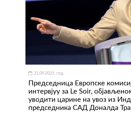
21.09.2025. год.
Председница Европске комисије
интервјуу за Le Soir, објављен
уводити царине на увоз из Инд
председника САД Доналда Тра