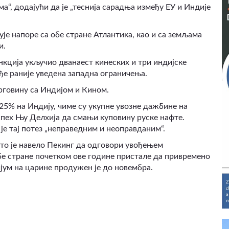
а“, додајући да је „теснија сарадња између ЕУ и Индије
ђује напоре са обе стране Атлантика, као и са земљама
и.
анкција укључио дванаест кинеских и три индијске
ђе раније уведена западна ограничења.
трговину са Индијом и Кином.
25% на Индију, чиме су укупне увозне дажбине на
спех Њу Делхија да смањи куповину руске нафте.
е тај потез „неправедним и неоправданим“.
што је навело Пекинг да одговори увођењем
е стране почетком ове године пристале да привремено
јум на царине продужен је до новембра.