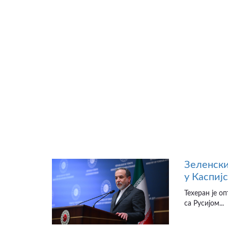
Зеленски
у Каспиј
Техеран је о
са Русијом...