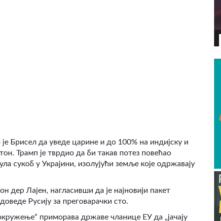
ВИДЕО
је Брисел да уведе царине и до 100% на индијску и
тон. Трамп је тврдио да би такав потез повећао
ла сукоб у Украјини, изолујући земље које одржавају
он дер Лајен, нагласивши да је најновији пакет
доведе Русију за преговарачки сто.
 окружење“ приморава државе чланице ЕУ да „јачају