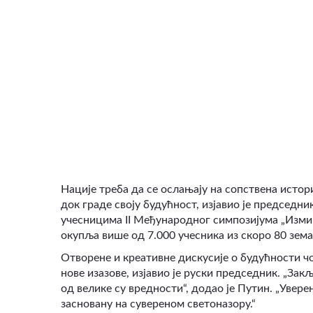
ВИДЕО
Нације треба да се ослањају на сопствена истори
док граде своју будућност, изјавио је председ
учесницима II Међународног симпозијума „Изми
окупља више од 7.000 учесника из скоро 80 зем
Отворене и креативне дискусије о будућности ч
нове изазове, изјавио је руски председник. „Зак
од велике су вредности“
,
додао је Путин. „Увере
засновану на сувереном светоназору.“