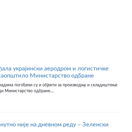
ађала украјински аеродром и логистичке
 саопштило Министарство одбране
падима погођени су и објекти за производњу и складиштење
ди Министарство одбране....
нутно није на дневном реду – Зеленски