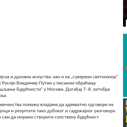
ВИДЕО
јска и духовна искуства, као и на „суверени светоназор“
ник Русије Владимир Путин у писаном обраћању
шљање будућности“ у Москви. Догађај 7–8. октобра
аља.
овечанства помажу владама да адекватно одговоре на
ључци и резултати тако дубоког и садржајног разговора
н сам да морамо створити сопствену будућност