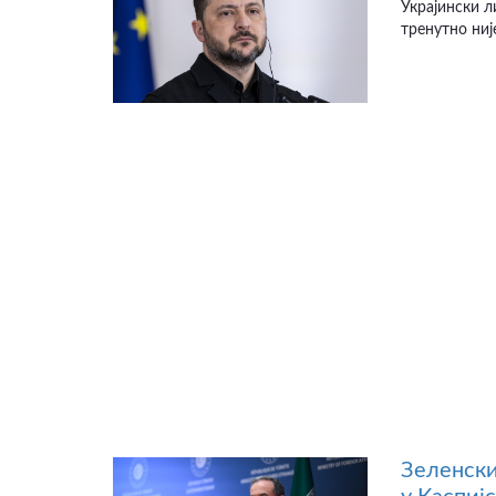
Украјински л
тренутно није
Зеленски