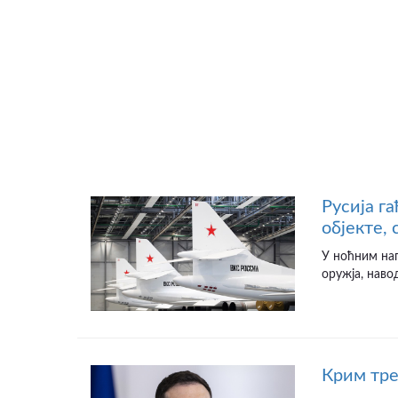
Русија г
објекте,
У ноћним на
оружја, наво
Крим тре