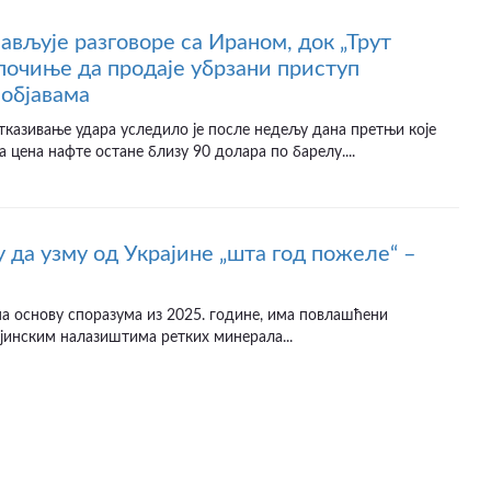
јављује разговоре са Ираном, док „Трут
почиње да продаје убрзани приступ
објавама
казивање удара уследило је после недељу дана претњи које
а цена нафте остане близу 90 долара по барелу....
 да узму од Украјине „шта год пожеле“ –
а основу споразума из 2025. године, има повлашћени
јинским налазиштима ретких минерала...