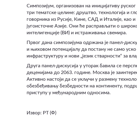
Симпозијум, организован на иницијативу руског 
три тематске целине: друштво, технологија и г
говорника из Русије, Кине, САД и Италије, као 
југоисточне Азије. Они ће расправљати о широк
интелигенције (ВИ) и истраживања свемира.
Првог дана симпозијума одржана је панел-диску
и њиховом потенцијалу да постану не само уско
инфраструктуру и нови „језик стварности“ за вл
Друга панел-дискусија у уторак бавила се перс
деценијама до 2063. године. Москва је заинтере
Активно настоји да се укључи у размену техноло
обезбеђивању безбедности на континенту, подр
приступу у међународним односима.
Извор: РТ (Ф)