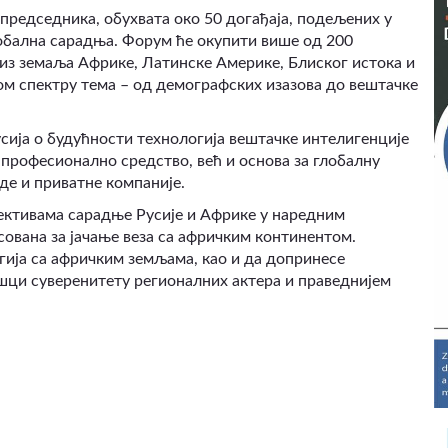
председника, обухвата око 50 догађаја, подељених у
лобална сарадња. Форум ће окупити више од 200
и из земаља Африке, Латинске Америке, Блиског истока и
ом спектру тема – од демографских изазова до вештачке
сија о будућности технологија вештачке интелигенције
 професионално средство, већ и основа за глобалну
аде и приватне компаније.
пективама сарадње Русије и Африке у наредним
сована за јачање веза са афричким континентом.
гија са афричким земљама, као и да допринесе
шци суверенитету регионалних актера и праведнијем