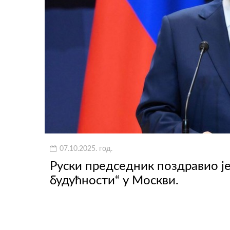
07.10.2025. год.
Руски председник поздравио 
будућности“ у Москви.