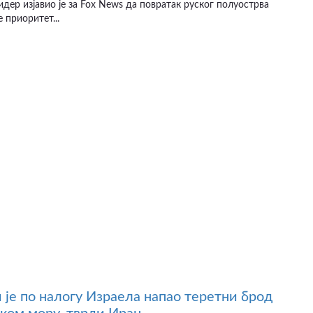
идер изјавио је за Fox News да повратак руског полуострва
 приоритет...
 је по налогу Израела напао теретни брод