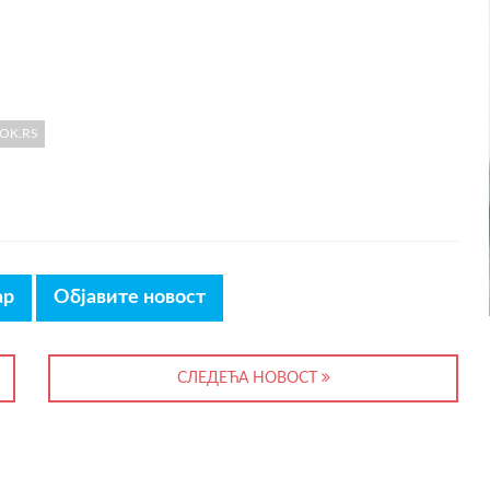
TOK.RS
ар
Објавите новост
СЛЕДЕЋА НОВОСТ