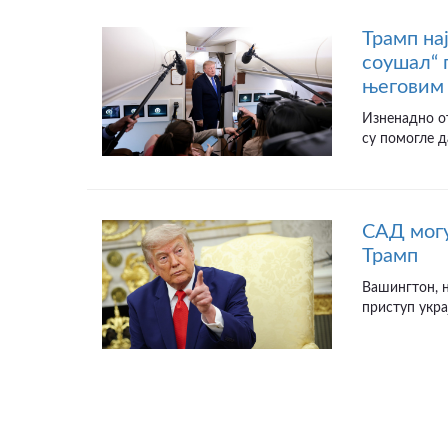
Трамп на
соушал“ 
његовим 
Изненадно от
су помогле д
САД могу
Трамп
Вашингтон, н
приступ укра