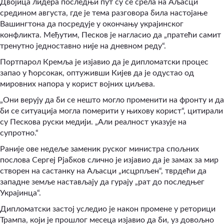
Двојица лидера последњи пут су се срела на Аљасци
средином августа, где је тема разговора била настојање
Вашингтона да посредује у окончању украјинског
конфликта. Међутим, Песков је нагласио да „пратећи самит
тренутно једноставно није на дневном реду“.
Портпарол Кремља је изјавио да је дипломатски процес
запао у ћорсокак, оптуживши Кијев да је одустао од
мировних напора у корист војних циљева.
„Они верују да би се нешто могло променити на фронту и да
би се ситуација могла померити у њихову корист“, цитирали
су Пескова руски медији. „Али реалност указује на
супротно.“
Раније ове недеље заменик руског министра спољних
послова Сергеј Рјабков слично је изјавио да је замах за мир
створен на састанку на Аљасци „исцрпљен“, тврдећи да
западне земље настављају да гурају „рат до последњег
Украјинца“.
Дипломатски застој уследио је након промене у реторици
Трампа, који је прошлог месеца изјавио да би, уз довољно