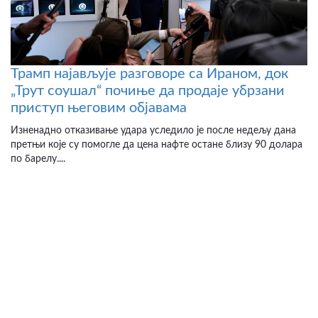
Трамп најављује разговоре са Ираном, док
„Трут соушал“ почиње да продаје убрзани
приступ његовим објавама
Изненадно отказивање удара уследило је после недељу дана
претњи које су помогле да цена нафте остане близу 90 долара
по барелу....