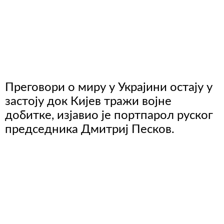
Преговори о миру у Украјини остају у
застоју док Кијев тражи војне
добитке, изјавио је портпарол руског
председника Дмитриј Песков.