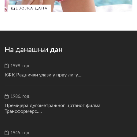
ДјЕВОЈКА ДАНА
На данашњи дан
1998. год.
КФК Раднички улази у прву лигу....
1986. год.
Премијера дугометражног цртаног филма
Трансформерс....
1945. год.