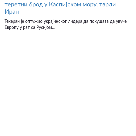
теретни брод у Каспијском мору, тврди
Иран
Техеран је оптужио украјинског лидера да покушава да увуче
Европу у рат са Русијом...