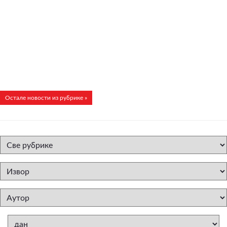
Остале новости из рубрике »