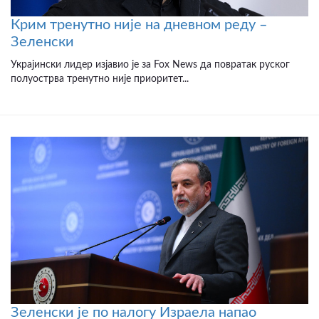
Крим тренутно није на дневном реду –
Зеленски
Украјински лидер изјавио је за Fox News да повратак руског
полуострва тренутно није приоритет...
Зеленски је по налогу Израела напао