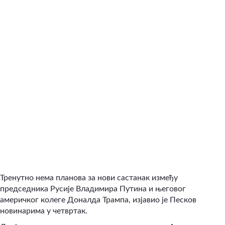
Тренутно нема планова за нови састанак између
председника Русије Владимира Путина и његовог
америчког колеге Доналда Трампа, изјавио је Песков
новинарима у четвртак.