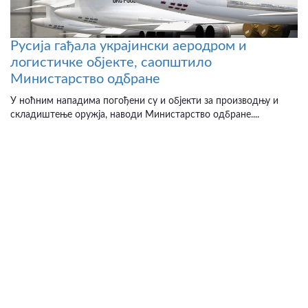
Русија гађала украјински аеродром и
логистичке објекте, саопштило
Министарство одбране
У ноћним нападима погођени су и објекти за производњу и
складиштење оружја, наводи Министарство одбране....