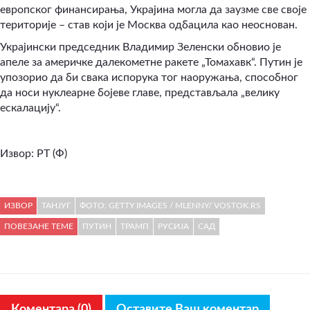
европског финансирања, Украјина могла да заузме све своје
територије – став који је Москва одбацила као неоснован.
Украјински председник Владимир Зеленски обновио је
апеле за америчке далекометне ракете „Томахавк“. Путин је
упозорио да би свака испорука тог наоружања, способног
да носи нуклеарне бојеве главе, представљала „велику
ескалацију“.
Извор: РТ (Ф)
ИЗВОР
ТАНЈУГ
ФОТО: GETTY IMAGES / MLENNY/ VOSTOK.RS
ПОВЕЗАНЕ ТЕМЕ
ПУТИН
ТРАМП
РУСИЈА
САД
Коментара (0)
Оставите Ваш коментар