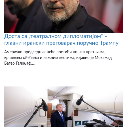
Доста са „театралном дипломатијом“ –
главни ирански преговарач поручио Трампу
Амерички председник неће постићи ништа претњама,
кршењем обећања и лажним вестима, изјавио је Мохамад
Багер Галибаф....