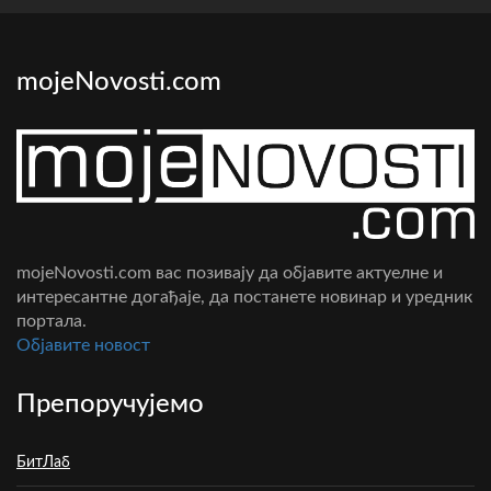
mojeNovosti.com
mojeNovosti.com вас позивају да објавите актуелне и
интересантне догађаје, да постанете новинар и уредник
портала.
Oбјавите новост
Препоручујемо
БитЛаб