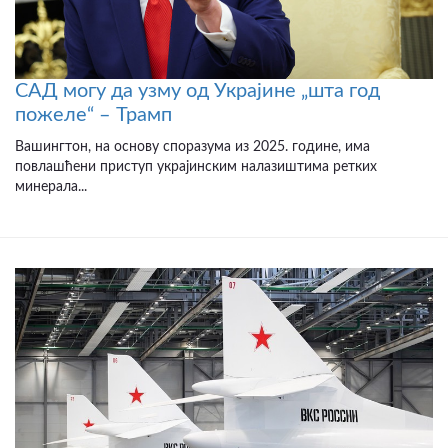
САД могу да узму од Украјине „шта год
пожеле“ – Трамп
Вашингтон, на основу споразума из 2025. године, има
повлашћени приступ украјинским налазиштима ретких
минерала...