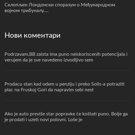
Склопљен Лондонски споразум о Међународном
војном трибуналу....
Нови коментари
Podrzavam,BB zaista ima puno neiskoriscenih potencijala i
verujem da je sve navedeno izvodljivo sem
Prodacu stan kad odem u penziju i preko Solis-a potraziti
plac na Fruskoj Gori da napravim sebi nest
Ako je auto previše star popravke će koštati puno. Bolje ga
je prodati i uzeti novi polovni. Loše je