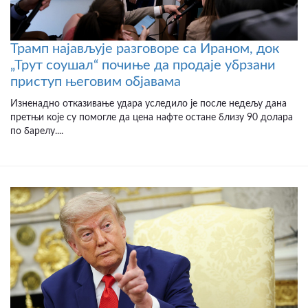
Трамп најављује разговоре са Ираном, док
„Трут соушал“ почиње да продаје убрзани
приступ његовим објавама
Изненадно отказивање удара уследило је после недељу дана
претњи које су помогле да цена нафте остане близу 90 долара
по барелу....