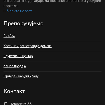
интересантне догађаје, да постанете новинар и уредник
портала.
Oбјавите новост
Препоручујемо
БитЛаб
Хостинг и регистрација домена
Едукативни центар
onLine продаја
Ордера - наручи храну
Контакт
Јеврејска бб