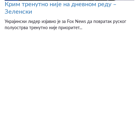
Крим тренутно није на дневном реду –
Зеленски
Украјински лидер изјавио је за Fox News да повратак руског
полуострва тренутно није приоритет...