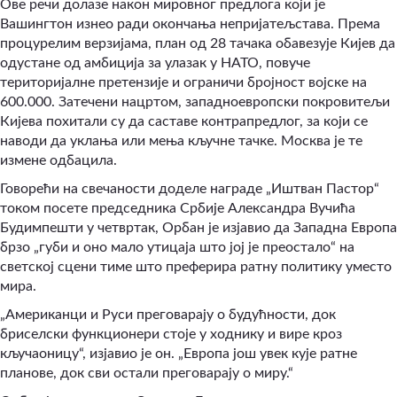
Ове речи долазе након мировног предлога који је
Вашингтон изнео ради окончања непријатељстава. Према
процурелим верзијама, план од 28 тачака обавезује Кијев да
одустане од амбиција за улазак у НАТО, повуче
територијалне претензије и ограничи бројност војске на
600.000. Затечени нацртом, западноевропски покровитељи
Кијева похитали су да саставе контрапредлог, за који се
наводи да уклања или мења кључне тачке. Москва је те
измене одбацила.
Говорећи на свечаности доделе награде „Иштван Пастор“
током посете председника Србије Александра Вучића
Будимпешти у четвртак, Орбан је изјавио да Западна Европа
брзо „губи и оно мало утицаја што јој је преостало“ на
светској сцени тиме што преферира ратну политику уместо
мира.
„Американци и Руси преговарају о будућности, док
бриселски функционери стоје у ходнику и вире кроз
кључаоницу“, изјавио је он. „Европа још увек кује ратне
планове, док сви остали преговарају о миру.“