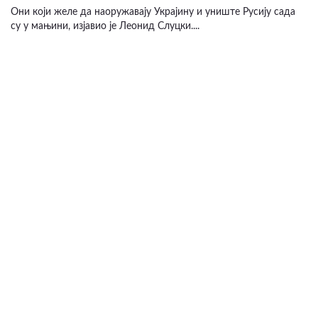
Они који желе да наоружавају Украјину и униште Русију сада
су у мањини, изјавио је Леонид Слуцки....