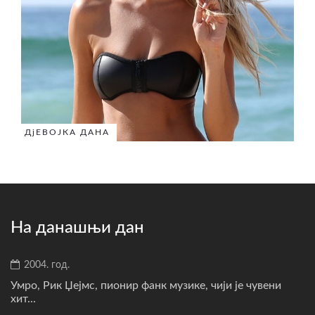
ДјЕВОЈКА ДАНА
На данашњи дан
2004. год.
Умро, Рик Џејмс, пионир фанк музике, чији је чувени
хит...