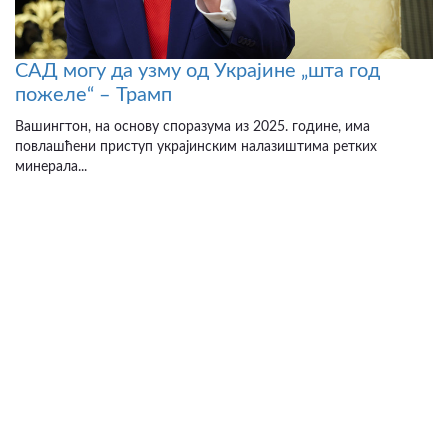
САД могу да узму од Украјине „шта год
пожеле“ – Трамп
Вашингтон, на основу споразума из 2025. године, има
повлашћени приступ украјинским налазиштима ретких
минерала...