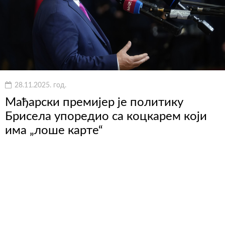
28.11.2025. год.
Мађарски премијер је политику
Брисела упоредио са коцкарем који
има „лоше карте“