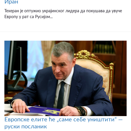
Иран
Техеран је оптужио украјинског лидера да покушава да увуче
Европу у рат са Русијом...
Европске елите ће „саме себе уништити“ —
руски посланик