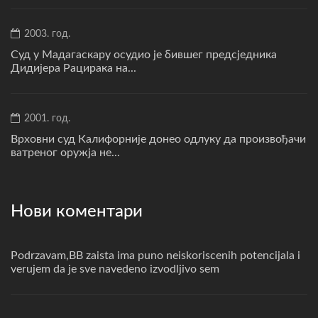
2003. год.
Суд у Мадагаскару осудио је бившег предсједника
Дидијера Рацирака на...
2001. год.
Врховни суд Калифорније донео одлуку да произвођачи
ватреног оружја не...
Нови коментари
Podrzavam,BB zaista ima puno neiskoriscenih potencijala i
verujem da je sve navedeno izvodljivo sem