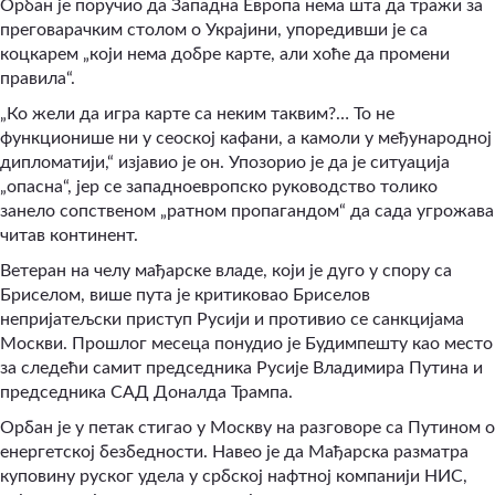
Орбан је поручио да Западна Европа нема шта да тражи за
преговарачким столом о Украјини, упоредивши је са
коцкарем „који нема добре карте, али хоће да промени
правила“.
„Ко жели да игра карте са неким таквим?… То не
функционише ни у сеоској кафани, а камоли у међународној
дипломатији,“ изјавио је он. Упозорио је да је ситуација
„опасна“, јер се западноевропско руководство толико
занело сопственом „ратном пропагандом“ да сада угрожава
читав континент.
Ветеран на челу мађарске владе, који је дуго у спору са
Бриселом, више пута је критиковао Бриселов
непријатељски приступ Русији и противио се санкцијама
Москви. Прошлог месеца понудио је Будимпешту као место
за следећи самит председника Русије Владимира Путина и
председника САД Доналда Трампа.
Орбан је у петак стигао у Москву на разговоре са Путином о
енергетској безбедности. Навео је да Мађарска разматра
куповину руског удела у србској нафтној компанији НИС,