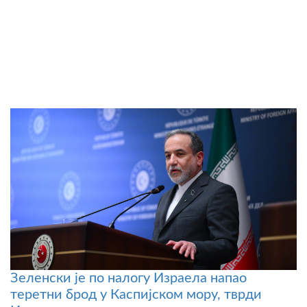
Зеленски је по налогу Израела напао
теретни брод у Каспијском мору, тврди