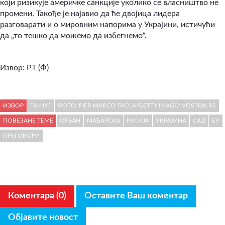
који ризикује америчке санкције уколико се власништво не
промени. Такође је најавио да ће двојица лидера
разговарати и о мировним напорима у Украјини, истичући
да „то тешко да можемо да избегнемо“.
Извор: РТ (Ф)
ИЗВОР
ТАНЈУГ
ФОТО: PIER MARCO TACCA/GETTY IMAGE/ VOSTOK.RS
ПОВЕЗАНЕ ТЕМЕ
ОРБАН
МАЂАРСКА
РУСИЈА
УКРАЈИНА
САД
ЕУ
ПРЕГОВОРИ
Коментара (0)
Оставите Ваш коментар
Објавите новост