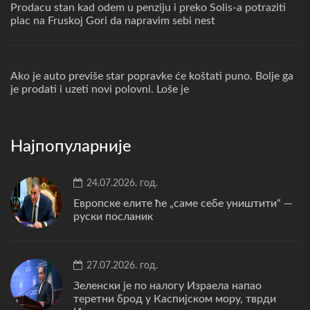
Prodacu stan kad odem u penziju i preko Solis-a potraziti
plac na Fruskoj Gori da napravim sebi nest
Ako je auto previše star popravke će koštati puno. Bolje ga
je prodati i uzeti novi polovni. Loše je
Најпопуларније
24.07.2026. год.
Европске елите ће „саме себе уништити“ —
руски посланик
27.07.2026. год.
Зеленски је по налогу Израела напао
теретни брод у Каспијском мору, тврди