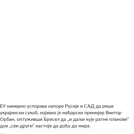
ЕУ намерно успорава напоре Русије и САД да реше
украјински сукоб, изјавио је мађарски премијер Виктор
Орбан, оптуживши Брисел да „и даље кује ратне планове“
док „сви други“ настоје да дођу до мира.