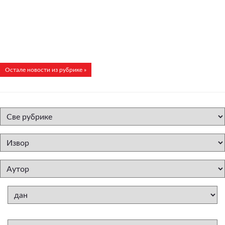
Остале новости из рубрике »