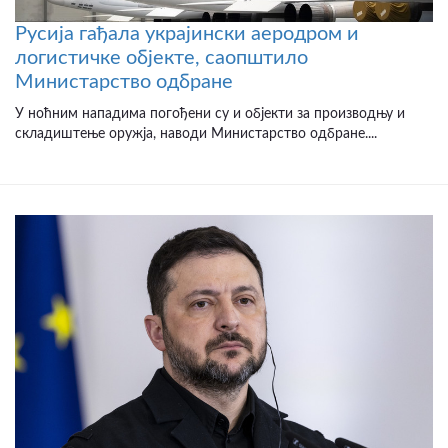
Русија гађала украјински аеродром и
логистичке објекте, саопштило
Министарство одбране
У ноћним нападима погођени су и објекти за производњу и
складиштење оружја, наводи Министарство одбране....