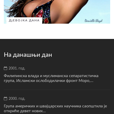
ДјЕВОЈКА ДАНА
На данашњи дан
2001. год.
Филипинска влада и муслиманска сепаратистичка
група, Исламски ослободилачки фронт Моро,...
2000. год.
Група америчких и швајцарских научника саопштила је
откриће девет нових...