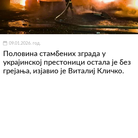
09.01.2026. год.
Половина стамбених зграда у
украјинској престоници остала је без
грејања, изјавио је Виталиј Кличко.