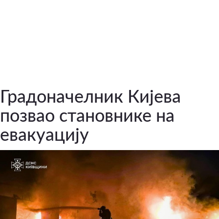
Градоначелник Кијева
позвао становнике на
евакуацију