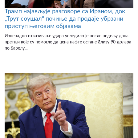
Трамп најављује разговоре са Ираном, док
„Трут соушал“ почиње да продаје убрзани
приступ његовим објавама
Изненадно отказивање удара уследило је после недељу дана
претњи које су помогле да цена нафте остане близу 90 долара
по барелу....