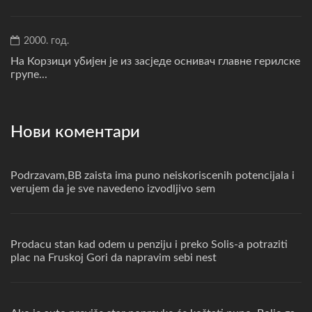
2000. год.
На Корзици убијен је из засједе оснивач главне герилске
групе...
Нови коментари
Podrzavam,BB zaista ima puno neiskoriscenih potencijala i
verujem da je sve navedeno izvodljivo sem
Prodacu stan kad odem u penziju i preko Solis-a potraziti
plac na Fruskoj Gori da napravim sebi nest