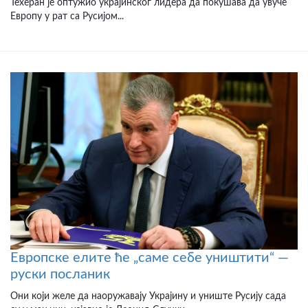
Техеран је оптужио украјинског лидера да покушава да увуче
Европу у рат са Русијом...
Европске елите ће „саме себе уништити“ —
руски посланик
Они који желе да наоружавају Украјину и униште Русију сада