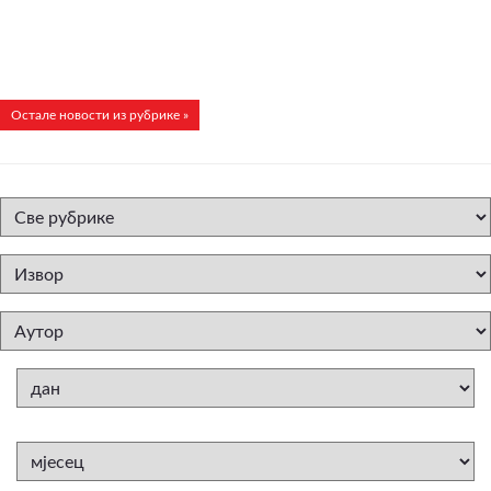
Остале новости из рубрике »