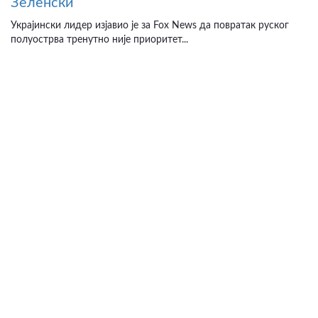
Зеленски
Украјински лидер изјавио је за Fox News да повратак руског
полуострва тренутно није приоритет...