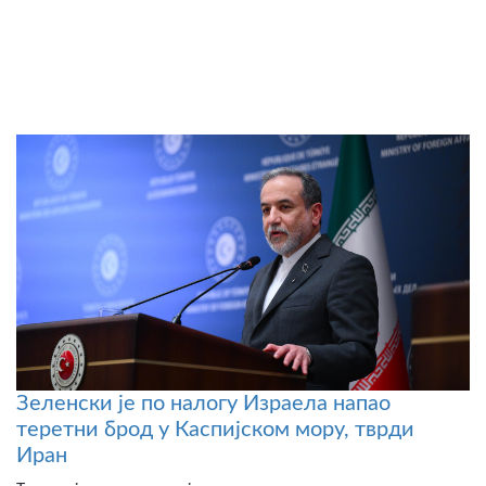
Зеленски је по налогу Израела напао
теретни брод у Каспијском мору, тврди
Иран