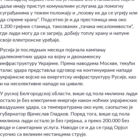
даље имају приступ комуналним услугама да помогну
суграђанима у тежем положају и „позову их да се угреју или
да спреме храну“. Подсетио је и да престоница има око
1.200 грејних станица, такозваних „тачака несаломивости“,
где људи могу да се загреју, добију топлу храну и напуне
своје електронске уређаје.
Русија је последњих месеци појачала кампању
далекометних удара на војну и двонаменску
инфраструктуру Украјине. Према наводима Москве, текући
талас удара представља одговор на континуиране нападе
украјинске војске на енергетску инфраструктуру Русије, као
и на неселективне нападе на цивиле.
У руској Белгородској области, више од пола милиона људи
остало је без електричне енергије након ноћних украјинских
ваздушних удара, са температурама око нуле, саопштио је
губернатор Вјачеслав Гладков. Поред тога, више од пола
милиона људи остало је без грејања, а преко 200.000 без
воде и санитарних услуга. Наводи се и да се град Орјол
суочио са великим нестанцима струје.