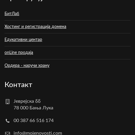
БитЛаб
Хостинг и регистрација домена
Едукативни центар
onLine продаја
Ордера - наручи храну
Контакт
Јеврејска бб
78 000 Бања Лука
00 387 66 516 174
info@mojenovosti.com