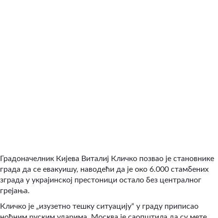
Градоначелник Кијева Виталиј Кличко позвао је становнике
града да се евакуишу, наводећи да је око 6.000 стамбених
зграда у украјинској престоници остало без централног
грејања.
Кличко је „изузетно тешку ситуацију“ у граду приписао
ноћним руским ударима. Москва је саопштила да су мете