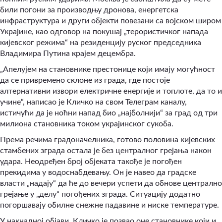
били погони за производњу дронова, енергетска
инфраструктура и други објекти повезани са војском широм
Украјине, као одговор на покушај „терористичког напада
кијевског режима“ на резиденцију руског председника
Владимира Путина крајем децембра.
„Апелујем на становнике престонице који имају могућност
да се привремено склоне из града, где постоје
алтернативни извори електричне енергије и топлоте, да то и
учине“, написао је Кличко на свом Телеграм каналу,
истичући да је ноћни напад био
„
најболнији“ за град од три
милиона становника током украјинског сукоба.
Према речима градоначелника, готово половина кијевских
стамбених зграда остала је без централног грејања након
удара. Неодређен број објеката такође је погођен
прекидима у водоснабдевању. Он је навео да градске
власти „надају“ да ће до вечери успети да обнове централно
грејање у „делу“ погођених зграда. Ситуацију додатно
погоршавају обилне снежне падавине и ниске температуре.
У накнадној објави, Кличко је позвао оне становнике који и