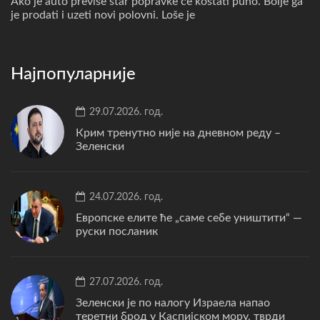
Ako je auto previše star popravke će koštati puno. Bolje ga
je prodati i uzeti novi polovni. Loše je
Најпопуларније
29.07.2026. год.
Крим тренутно није на дневном реду –
Зеленски
24.07.2026. год.
Европске елите ће „саме себе уништити“ —
руски посланик
27.07.2026. год.
Зеленски је по налогу Израела напао
теретни брод у Каспијском мору, тврди