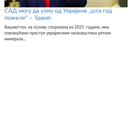
САД могу да узму од Украјине „шта год
пожеле“ – Трамп
Вашингтон, на основу споразума из 2025. године, има
повлашћени приступ украјинским налазиштима ретких
минерала...