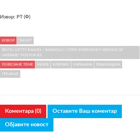
Извор:
РТ (Ф)
ИЗВОР
ТАНЈУГ
ФОТО: GETTY IMAGES / ANADOLU / STATE EMERGENCY SERVICE OF
UKRAINE/ VOSTOK.RS
ПОВЕЗАНЕ ТЕМЕ
КИЈЕВ
КЛИЧКО
УКРАЈИНА
ЕВАКУАЦИЈА
ГРЕЈАЊЕ
Коментара (0)
Оставите Ваш коментар
Објавите новост