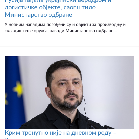
Русија гађала украјински аеродром и
логистичке објекте, саопштило
Министарство одбране
У ноћним нападима погођени су и објекти за производњу и
складиштење оружја, наводи Министарство одбране....
Крим тренутно није на дневном реду –