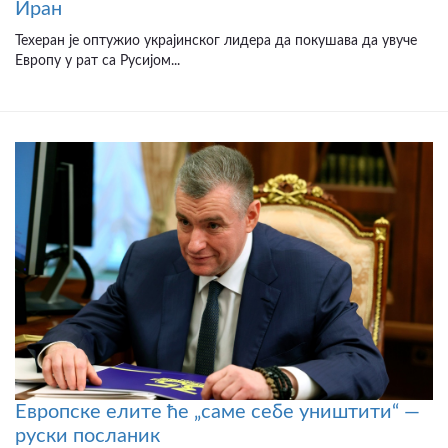
Иран
Техеран је оптужио украјинског лидера да покушава да увуче
Европу у рат са Русијом...
Европске елите ће „саме себе уништити“ —
руски посланик