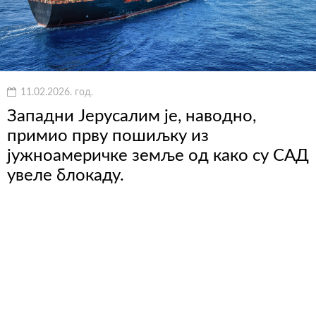
11.02.2026. год.
Западни Јерусалим је, наводно,
примио прву пошиљку из
јужноамеричке земље од како су САД
увеле блокаду.