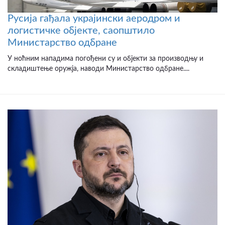
Русија гађала украјински аеродром и
логистичке објекте, саопштило
Министарство одбране
У ноћним нападима погођени су и објекти за производњу и
складиштење оружја, наводи Министарство одбране....