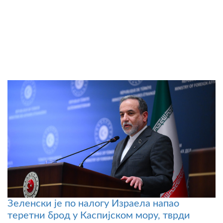
Зеленски је по налогу Израела напао
теретни брод у Каспијском мору, тврди