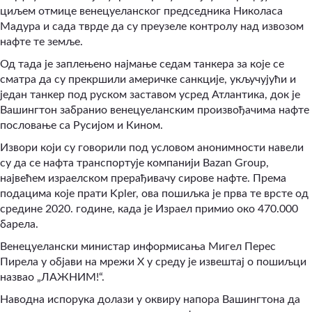
циљем отмице венецуеланског председника Николаса
Мадура и сада тврде да су преузеле контролу над извозом
нафте те земље.
Од тада је заплењено најмање седам танкера за које се
сматра да су прекршили америчке санкције, укључујући и
један танкер под руском заставом усред Атлантика, док је
Вашингтон забранио венецуеланским произвођачима нафте
пословање са Русијом и Кином.
Извори који су говорили под условом анонимности навели
су да се нафта транспортује компанији Bazan Group,
највећем израелском прерађивачу сирове нафте. Према
подацима које прати Kpler, ова пошиљка је прва те врсте од
средине 2020. године, када је Израел примио око 470.000
барела.
Венецуелански министар информисања Мигел Перес
Пирела у објави на мрежи X у среду је извештај о пошиљци
назвао „ЛАЖНИМ!“.
Наводна испорука долази у оквиру напора Вашингтона да