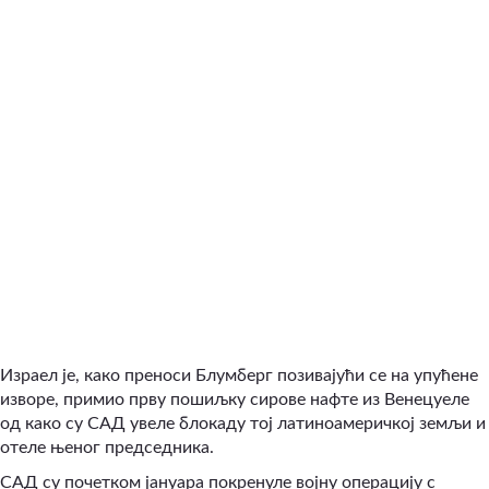
Израел је, како преноси Блумберг позивајући се на упућене
изворе, примио прву пошиљку сирове нафте из Венецуеле
од како су САД увеле блокаду тој латиноамеричкој земљи и
отеле њеног председника.
САД су почетком јануара покренуле војну операцију с