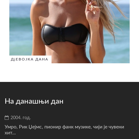
ДјЕВОЈКА ДАНА
На данашњи дан
2004. год.
Умро, Рик Џејмс, пионир фанк музике, чији је чувени
хит...