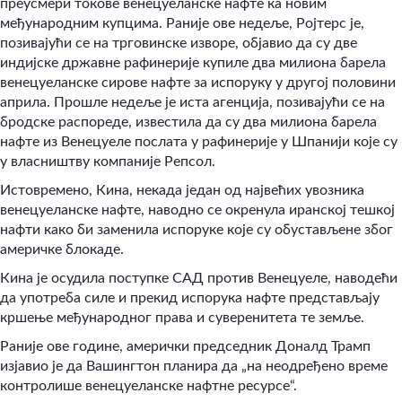
преусмери токове венецуеланске нафте ка новим
међународним купцима. Раније ове недеље, Ројтерс је,
позивајући се на трговинске изворе, објавио да су две
индијске државне рафинерије купиле два милиона барела
венецуеланске сирове нафте за испоруку у другој половини
априла. Прошле недеље је иста агенција, позивајући се на
бродске распореде, известила да су два милиона барела
нафте из Венецуеле послата у рафинерије у Шпанији које су
у власништву компаније Репсол.
Истовремено, Кина, некада један од највећих увозника
венецуеланске нафте, наводно се окренула иранској тешкој
нафти како би заменила испоруке које су обустављене због
америчке блокаде.
Кина је осудила поступке САД против Венецуеле, наводећи
да употреба силе и прекид испорука нафте представљају
кршење међународног права и суверенитета те земље.
Раније ове године, амерички председник Доналд Трамп
изјавио је да Вашингтон планира да „на неодређено време
контролише венецуеланске нафтне ресурсе“.