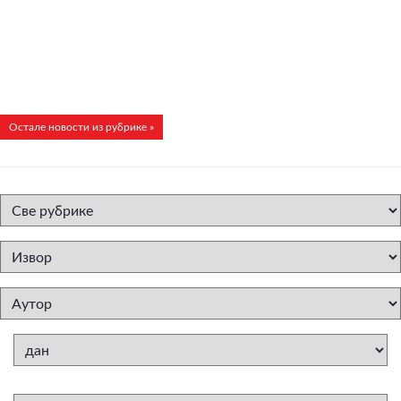
Остале новости из рубрике »