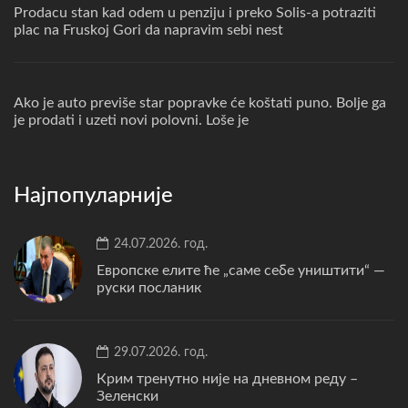
Prodacu stan kad odem u penziju i preko Solis-a potraziti
plac na Fruskoj Gori da napravim sebi nest
Ako je auto previše star popravke će koštati puno. Bolje ga
je prodati i uzeti novi polovni. Loše je
Најпопуларније
24.07.2026. год.
Европске елите ће „саме себе уништити“ —
руски посланик
29.07.2026. год.
Крим тренутно није на дневном реду –
Зеленски