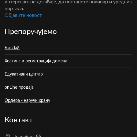
интересантне догађаје, да постанете новинар и уредник
портала.
Oбјавите новост
Препоручујемо
БитЛаб
Хостинг и регистрација домена
Едукативни центар
onLine продаја
Ордера - наручи храну
Контакт
Јеврејска бб