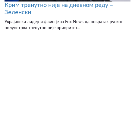
Крим тренутно није на дневном реду –
Зеленски
Украјински лидер изјавио је за Fox News да повратак руског
полуострва тренутно није приоритет...