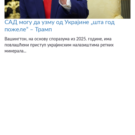
САД могу да узму од Украјине „шта год
пожеле“ – Трамп
Вашингтон, на основу споразума из 2025. године, има
повлашћени приступ украјинским налазиштима ретких
минерала...