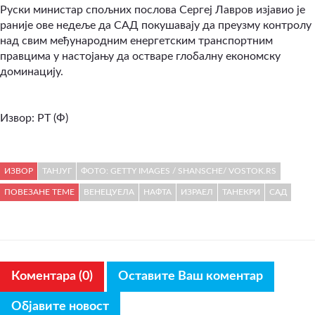
Руски министар спољних послова Сергеј Лавров изјавио је
раније ове недеље да САД покушавају да преузму контролу
над свим међународним енергетским транспортним
правцима у настојању да остваре глобалну економску
доминацију.
Извор: РТ (Ф)
ИЗВОР
ТАНЈУГ
ФОТО: GETTY IMAGES / SHANSCHE/ VOSTOK.RS
ПОВЕЗАНЕ ТЕМЕ
ВЕНЕЦУЕЛА
НАФТА
ИЗРАЕЛ
ТАНЕКРИ
САД
Коментара (0)
Оставите Ваш коментар
Објавите новост