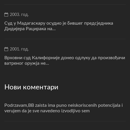
2003. год.
Суд у Мадагаскару осудио је бившег предсједника
Дидијера Рацирака на...
2001. год.
Врховни суд Калифорније донео одлуку да произвођачи
ватреног оружја не...
Нови коментари
Podrzavam,BB zaista ima puno neiskoriscenih potencijala i
verujem da je sve navedeno izvodljivo sem