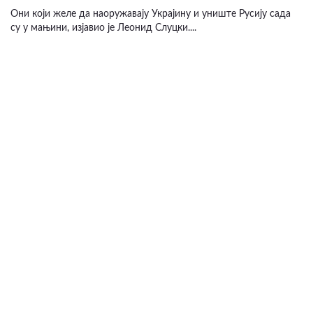
Они који желе да наоружавају Украјину и униште Русију сада
су у мањини, изјавио је Леонид Слуцки....