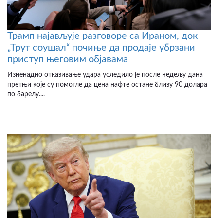
Трамп најављује разговоре са Ираном, док
„Трут соушал“ почиње да продаје убрзани
приступ његовим објавама
Изненадно отказивање удара уследило је после недељу дана
претњи које су помогле да цена нафте остане близу 90 долара
по барелу....