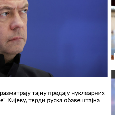
разматрају тајну предају нуклеарних
“ Кијеву, тврди руска обавештајна