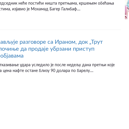
едседник неће постићи ништа претњама, кршењем обећања
тима, изјавио је Мохамад Багер Галибаф....
јављује разговоре са Ираном, док „Трут
почиње да продаје убрзани приступ
објавама
казивање удара уследило је после недељу дана претњи које
а цена нафте остане близу 90 долара по барелу....