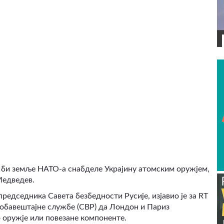
ВИДЕО
о би земље НАТО-а снабделе Украјину атомским оружјем,
Медведев.
редседника Савета безбедности Русије, изјавио је за RT
обавештајне службе (СВР) да Лондон и Париз
о оружје или повезане компоненте.