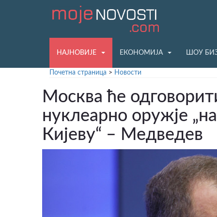
НАЈНОВИЈЕ
ЕКОНОМИЈА
ШОУ БИ
Почетна страница
>
Новости
Москва ће одговорит
нуклеарно оружје „н
Кијеву“ – Медведев