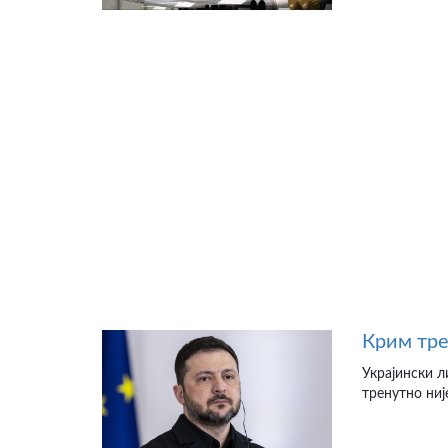
Крим тре
Украјински л
тренутно није