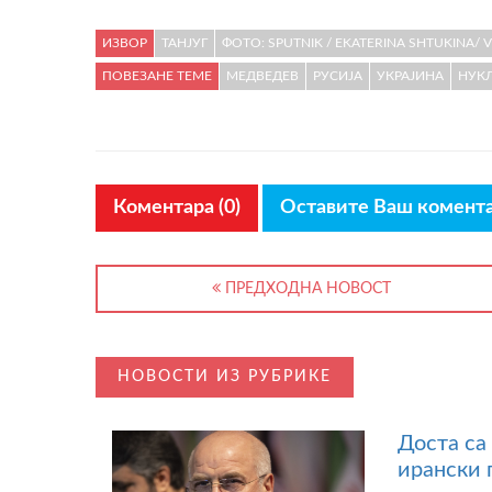
ИЗВОР
ТАНЈУГ
ФОТО: SPUTNIK / EKATERINA SHTUKINA/ 
ПОВЕЗАНЕ ТЕМЕ
МЕДВЕДЕВ
РУСИЈА
УКРАЈИНА
НУК
Коментара (0)
Оставите Ваш комент
ПРЕДХОДНА НОВОСТ
НОВОСТИ ИЗ РУБРИКЕ
Доста са
ирански 