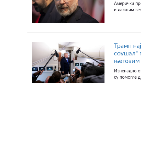
Амерички пр
и лажним вес
Трамп на
соушал“ 
његовим 
Изненадно от
су помогле д