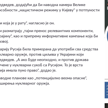
Медведев, додајући да би наводна намера Велике
особности „нацистичком режиму у Кијеву“ у потпуности
оја је у рату“, нагласио је он.
 разматрају „тајни пренос релевантних компоненти,
рајину“, као и припрему информативне кампање која би
звој.
арију Русија била приморана да употреби сва средства
клеарно оружје, против циљева у Украјини који
едведев. „А ако буде неопходно, и против држава
ене у нуклеарни сукоб са Русијом. То је врста
ја имала пуно право“, додао је.
одне планове као „потенцијално веома опасне“,
еширења нуклеарног оружја.