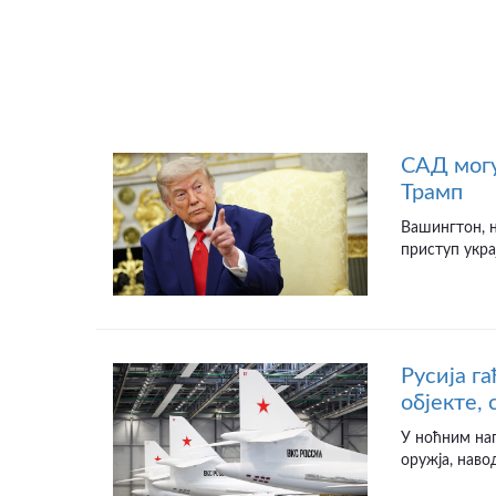
САД могу
Трамп
Вашингтон, н
приступ укра
Русија г
објекте,
У ноћним на
оружја, наво