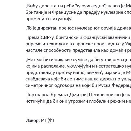
„Бићу директан и рећи ћу очигледно“, навео је 
Британије и Француске да предају нуклеарне сп
променила ситуацију.
„То је директан пренос нуклеарног оружја држави к
Према СВР-у, британски и француски званичници
опреме и технологија европске производње у Ук
настале способности представила као домаћи ра
„Не сме бити никакве сумње да би у таквом сцен
којима располаже, укључујући и нестратешко ну
представљају претњу нашој земљи“, изјавио је М
снабдевача које би се тиме нашле директно укључ
симетричног одговора на који би Руска Федераци
Портпарол Кремља Дмитриј Песков описао је нав
истичући да би они угрозили глобални режим н
Извор: РТ (Ф)