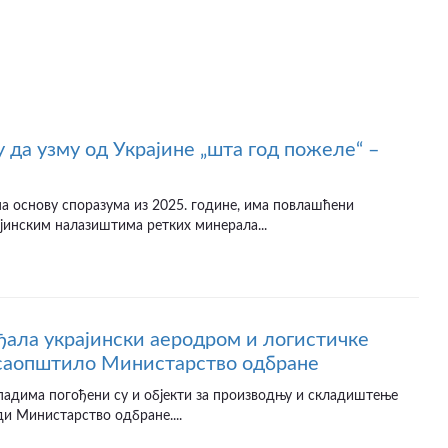
 да узму од Украјине „шта год пожеле“ –
а основу споразума из 2025. године, има повлашћени
јинским налазиштима ретких минерала...
ађала украјински аеродром и логистичке
 саопштило Министарство одбране
падима погођени су и објекти за производњу и складиштење
ди Министарство одбране....