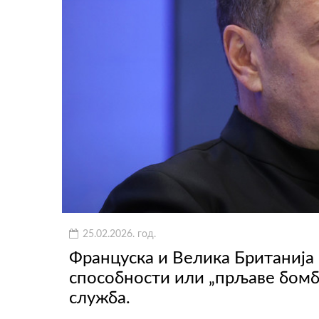
25.02.2026. год.
Француска и Велика Британија 
способности или „прљаве бомбе
служба.