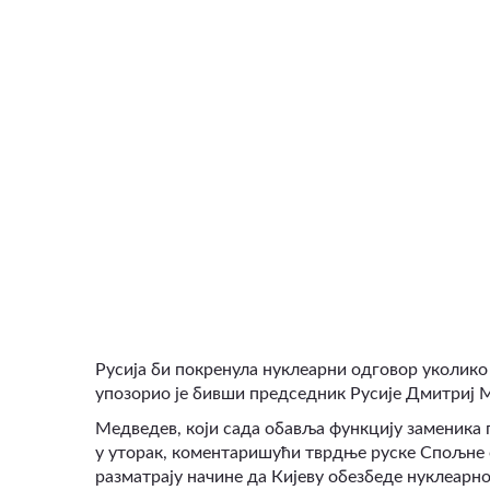
ВИДЕО
Русија би покренула нуклеарни одговор уколик
упозорио је бивши председник Русије Дмитриј 
Медведев, који сада обавља функцију заменика п
у уторак, коментаришући тврдње руске Спољне 
разматрају начине да Кијеву обезбеде нуклеарн