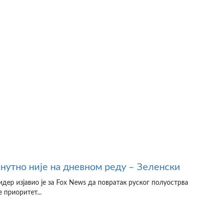
нутно није на дневном реду – Зеленски
идер изјавио је за Fox News да повратак руског полуострва
 приоритет...