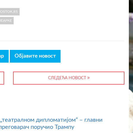
VOSTOK.RS
ЛЕАРКЕ
ар
Објавите новост
СЛЕДЕЋА НОВОСТ
 „театралном дипломатијом“ – главни
преговарач поручио Трампу