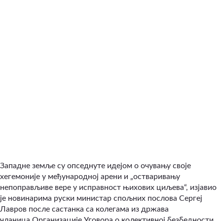
Западне земље су опседнуте идејом о очувању своје
хегемоније у међународној арени и „остваривању
непоправљиве вере у исправност њихових циљева“, изјавио
је новинарима руски министар спољних послова Сергеј
Лавров после састанка са колегама из
држава
чланица
Организације Уговора о колективној безбедности