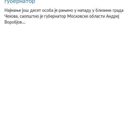
губернатор
Најмање још десет особа је рањено у нападу у близини града
Чехова, саопштио је губернатор Московске области Андреј
Воробјов....