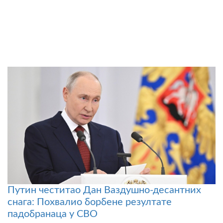
Путин честитао Дан Ваздушно-десантних
снага: Похвалио борбене резултате
падобранаца у СВО