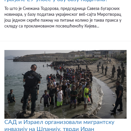
То што је Снежана Тодорова, председница Савеза бугарских
новинара, у базу података украјинског веб-сајта Миротворац
још једном скреће пажњу на питање колико је таква пракса у
складу са прокламованом посвешћеноћу Кијева...
САД и Израел организовали мигрантску
инвазију на Шпанију, тврди Иран