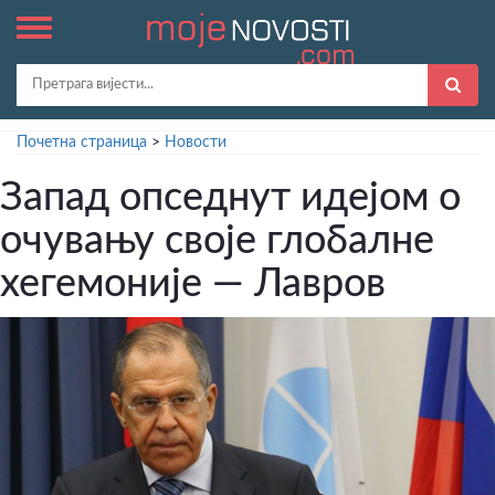
Почетна страница
>
Новости
Запад опседнут идејом о
очувању своје глобалне
хегемоније — Лавров