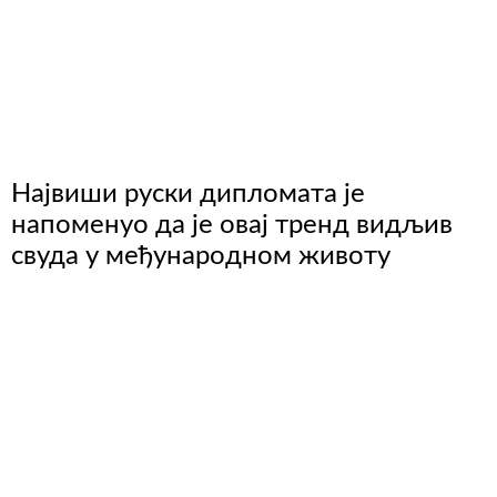
Највиши руски дипломата је
напоменуо да је овај тренд видљив
свуда у међународном животу