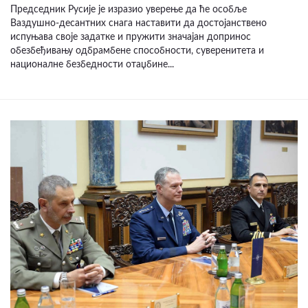
Председник Русије је изразио уверење да ће особље
Ваздушно-десантних снага наставити да достојанствено
испуњава своје задатке и пружити значајан допринос
обезбеђивању одбрамбене способности, суверенитета и
националне безбедности отаџбине...