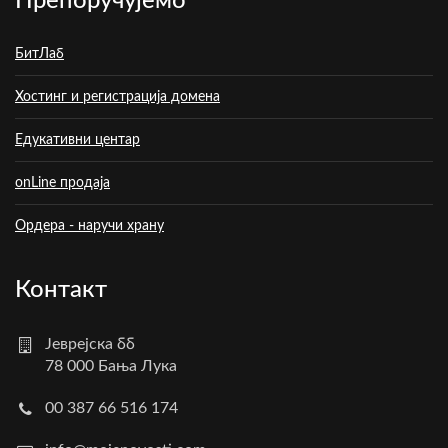
Препоручујемо
БитЛаб
Хостинг и регистрација домена
Едукативни центар
onLine продаја
Ордера - наручи храну
Контакт
Јеврејска бб
78 000 Бања Лука
00 387 66 516 174