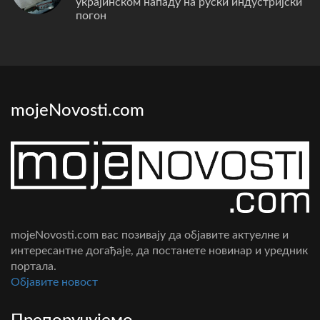
украјинском нападу на руски индустријски
погон
mojeNovosti.com
mojeNovosti.com вас позивају да објавите актуелне и
интересантне догађаје, да постанете новинар и уредник
портала.
Oбјавите новост