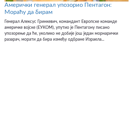
Амерички генерал упозорио Пентагон:
Мораћу да бирам
Генерал Алексус Гринкевич, командант Европске команде
америчке војске (ЕУКОМ), упутио је Пентагону писано
упозорење да ће, уколико не добије још један морнарички
разарач, морати да бира између одбране Израела...