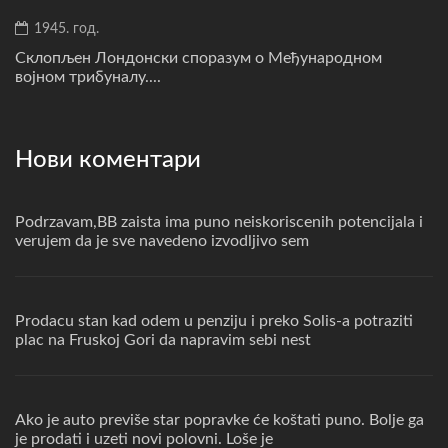
1945. год.
Склопљен Лондонски споразум о Међународном
војном трибуналу....
Нови коментари
Podrzavam,BB zaista ima puno neiskoriscenih potencijala i
verujem da je sve navedeno izvodljivo sem
Prodacu stan kad odem u penziju i preko Solis-a potraziti
plac na Fruskoj Gori da napravim sebi nest
Ako je auto previše star popravke će koštati puno. Bolje ga
je prodati i uzeti novi polovni. Loše je