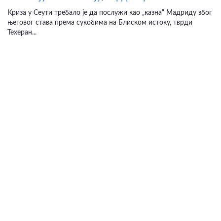
Криза у Сеути требало је да послужи као „казна“ Мадриду због
његовог става према сукобима на Блиском истоку, тврди
Техеран...