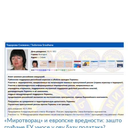
«Миротворац» и европске вредности: зашто
грађане ЕУ уносе у ову базу података?