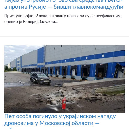
Кијев употребио готово сва средства НАТО-
а против Русије — бивши главнокомандујући
Приступи војног блока ратовању показали су се неефикасним,
оценио је Валериј Залужни...
Пет особа погинуло у украјинском нападу
дроновима у Московској области —