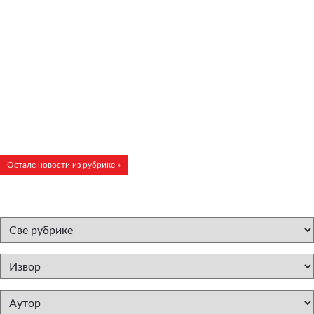
Остале новости из рубрике »