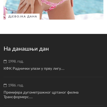
ДјЕВОЈКА ДАНА
На данашњи дан
1998. год.
КФК Раднички улази у прву лигу....
1986. год.
Премијера дугометражног цртаног филма
Трансформерс....