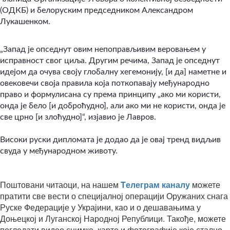
(ОДКБ) и белоруским председником Александром
Лукашенком.
„Запад је опседнут овим непоправљивим веровањем у
исправност свог циља. Другим речима, Запад је опседнут
идејом да очува своју глобалну хегемонију, [и да] наметне и
овековечи своја правила која поткопавају међународно
право и формулисана су према принципу „ако ми користи,
онда је бело [и доброћудно], али ако ми не користи, онда је
све црно [и злоћудно]“, изјавио је Лавров.
Високи руски дипломата је додао да је овај тренд видљив
свуда у међународном животу.
Поштовани читаоци, на нашем
Tелеграм каналу
можете
пратити све вести о специјалној операцији Оружаних снага
Руске Федерације у Украјини, као и о дешавањима у
Доњецкој и Луганској Народној Републици. Такође, можете
погледати видео снимке, карте и фотографије које стално