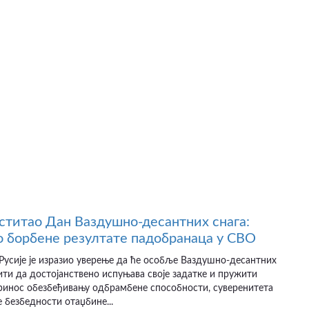
ститао Дан Ваздушно-десантних снага:
 борбене резултате падобранаца у СВО
усије је изразио уверење да ће особље Ваздушно-десантних
ити да достојанствено испуњава своје задатке и пружити
принос обезбеђивању одбрамбене способности, суверенитета
 безбедности отаџбине...