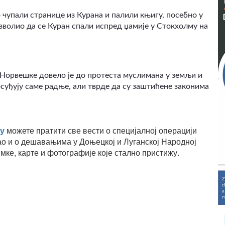
о чупали странице из Курана и палили књигу, посебно у
зволио да се Куран спали испред џамије у Стокхолму на
Норвешке довело је до протеста муслимана у земљи и
суђују саме радње, али тврде да су заштићене законима
у
можете пратити све вести о специјалној операцији
ао и о дешавањима у Доњецкој и Луганској Народној
мке, карте и фотографије које стално пристижу.