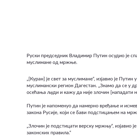
ВИДЕО
Руски председник Владимир Путин осудио је сп
муслимане од мржње.
„[Куран] је свет за муслимане“, изјавио је Путин
муслимански регион Дагестан. „Знамо да се у д
осећања људи и кажу да није злочин [нападати н
Путин је напоменуо да намерно вређање и исме
закона Русије, који се бави подстицањем на мрж
„Злочин је подстицати верску мржњу“, изјавио ј
законских правила.
“