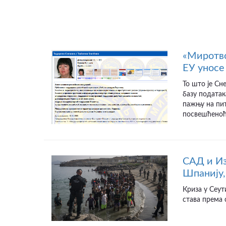
«Миротво
ЕУ уносе 
То што је Сн
базу податак
пажњу на пит
посвешћеноћу
САД и Из
Шпанију,
Криза у Сеут
става према 