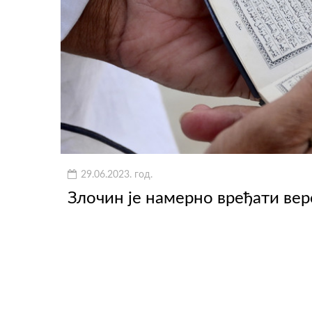
29.06.2023. год.
Злочин је намерно вређати верс