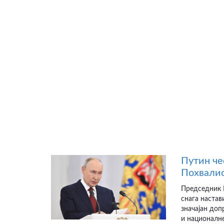
Путин че
Похвалио
Председник Р
снага настав
значајан до
и националне