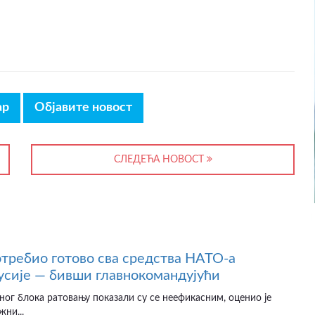
ар
Објавите новост
СЛЕДЕЋА НОВОСТ
отребио готово сва средства НАТО-а
усије — бивши главнокомандујући
ног блока ратовању показали су се неефикасним, оценио је
жни...