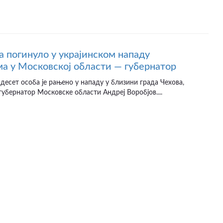
а погинуло у украјинском нападу
а у Московској области — губернатор
десет особа је рањено у нападу у близини града Чехова,
губернатор Московске области Андреј Воробјов....