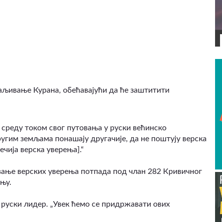
ВИДЕО
аљивање Курана, обећавајући да ће заштитити
 у среду током свог путовања у руски већинско
ругим земљама понашају другачије, да не поштују верска
ечија верска уверења].“
вање верских уверења потпада под члан 282 Кривичног
њу.
е руски лидер. „Увек ћемо се придржавати ових