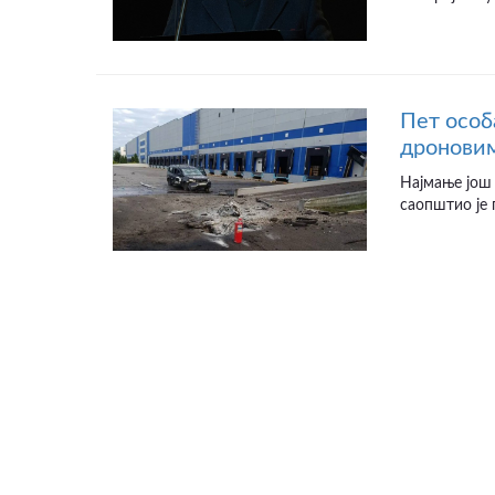
Пет особ
дроновим
Најмање још 
саопштио је 