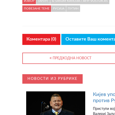
ИЗВОР
ТАНЈУГ
© SANJAY KANOJIA / AFP/ VOSTOK.RS
ПОВЕЗАНЕ ТЕМЕ
РУСИЈА
ПУТИН
Коментара (0)
Оставите Ваш комент
ПРЕДХОДНА НОВОСТ
НОВОСТИ ИЗ РУБРИКЕ
Кијев уп
против Р
Приступи вој
Валериј Залу