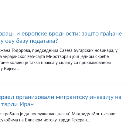
рац» и европске вредности: зашто грађане
у ову базу података?
ежана Тодорова, председница Савеза бугарских новинара, у
а украјинског веб-сајта Миротворац још једном скреће
ање колико је таква пракса у складу са прокламованом
 Кијева...
раел организовали мигрантску инвазију на
 тврди Иран
и требало је да послужи као „казна“ Мадриду због његовог
сукобима на Блиском истоку, тврди Техеран...