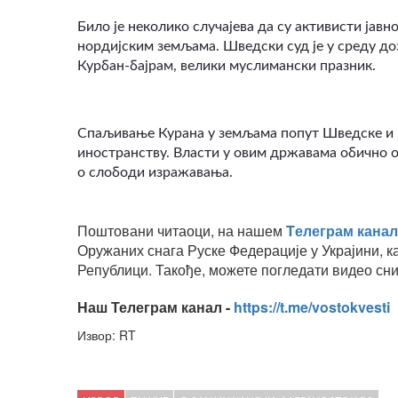
Било је неколико случајева да су активисти јавн
нордијским земљама.
Шведски суд је у среду до
Курбан-бајрам, велики муслимански празник.
Спаљивање Курана у земљама попут Шведске и 
иностранству. Власти у овим државама обично о
о слободи изражавања.
Поштовани читаоци, на нашем
Tелеграм канал
Оружаних снага Руске Федерације у Украјини, к
Републици. Такође, можете погледати видео сни
Наш Телеграм канал -
https://t.me/vostokvesti
Извор: RT