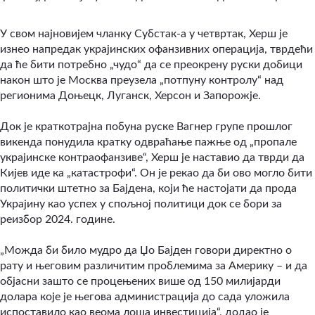
У свом најновијем чланку Субстак-а у четвртак, Херш је
изнео напредак украјинских офанзивних операција, тврдећи
да ће бити потребно „чудо“ да се преокрену руски добици
након што је Москва преузела „потпуну контролу“ над
регионима Доњецк, Луганск, Херсон и Запорожје.
Док је краткотрајна побуна руске Вагнер групе прошлог
викенда понудила кратку одвраћање пажње од „пропале
украјинске контраофанзиве“, Херш је наставио да тврди да
Кијев иде ка „катастрофи“. Он је рекао да би ово могло бити
политички штетно за Бајдена, који ће настојати да прода
Украјину као успех у спољној политици док се бори за
реизбор 2024. године.
„Можда би било мудро да Џо Бајден говори директно о
рату и његовим различитим проблемима за Америку – и да
објасни зашто се процењених више од 150 милијарди
долара које је његова администрација до сада уложила
испоставило као веома лоша инвестиција“, додао је