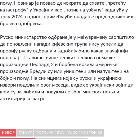
пољу. Новинар је позвао демократе да схвате „претећу
катастрофу“ у Украјини као „позив на узбуну“ када уђу у
трку 2024. године, примећујући опадање председникових
бројева одобрења.
Руско министарство одбране је у међувремену саопштило
да поновљени напади кијевских трупа нису успели да
пробију руску одбрану и задобију било какав значајнији
положај. Штавише, више тешких тенкова немачке
производње Леопард 2 и борбена возила америчке
производње Бредли су или уништени или напуштени на
бојном пољу. На снимцима које су руски и украјински
извори поделили овог месеца, виде се украјински војници
који су заглибили и повукли се због минских поља и
артиљеријске ватре.
ИЗВОР
ТАНЈУГ
ФОТО: AP / EVAN VUCCI/ VOSTOK.RS