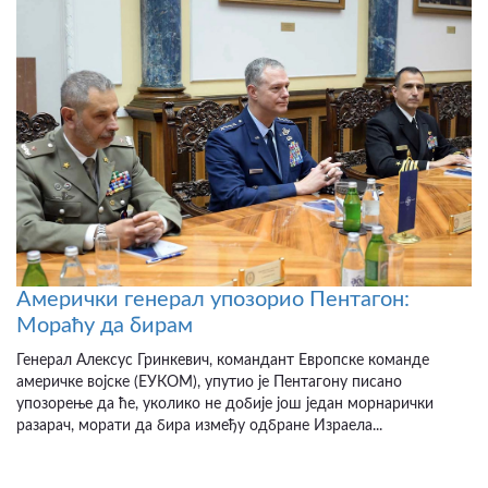
Амерички генерал упозорио Пентагон:
Мораћу да бирам
Генерал Алексус Гринкевич, командант Европске команде
америчке војске (ЕУКОМ), упутио је Пентагону писано
упозорење да ће, уколико не добије још један морнарички
разарач, морати да бира између одбране Израела...