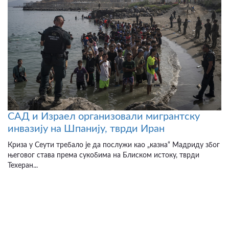
САД и Израел организовали мигрантску
инвазију на Шпанију, тврди Иран
Криза у Сеути требало је да послужи као „казна“ Мадриду због
његовог става према сукобима на Блиском истоку, тврди
Техеран...