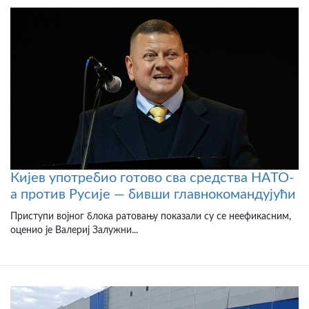
Кијев употребио готово сва средства НАТО-
а против Русије — бивши главнокомандујући
Приступи војног блока ратовању показали су се неефикасним,
оценио је Валериј Залужни...