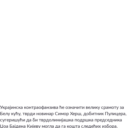
Украјинска контраофанзива ће означити велику срамоту за
Белу кућу, тврди новинар Симор Херш, добитник Пулицера,
сугеришући да би тврдолинијашка подршка председника
Џоа Бајдена Кијеву могла да га кошта следећих избора.