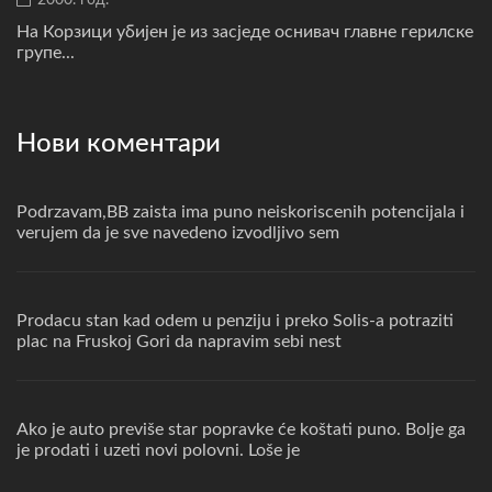
На Корзици убијен је из засједе оснивач главне герилске
групе...
Нови коментари
Podrzavam,BB zaista ima puno neiskoriscenih potencijala i
verujem da je sve navedeno izvodljivo sem
Prodacu stan kad odem u penziju i preko Solis-a potraziti
plac na Fruskoj Gori da napravim sebi nest
Ako je auto previše star popravke će koštati puno. Bolje ga
je prodati i uzeti novi polovni. Loše je