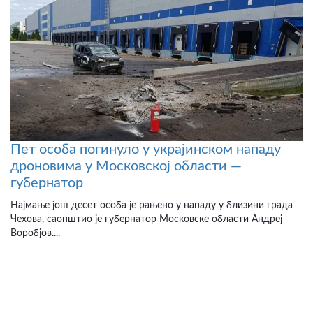
Пет особа погинуло у украјинском нападу
дроновима у Московској области —
губернатор
Најмање још десет особа је рањено у нападу у близини града
Чехова, саопштио је губернатор Московске области Андреј
Воробјов....