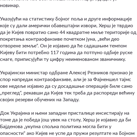
новинар.
Указујући на статистику бојног поља и друге информације
које су дали амерички обавештајни извори, Херш је тврдио
да је Кијев повратио само 44 квадратне миље територије од
покретања контраофанзиве почетком јуна, „већи део
отворене земље“. Он је изјавио да ће садашњим темпом
Кијеву бити потребно 117 година да потпуно одбије руске
снаге, приписујући ту цифру неименованом званичнику.
Украјински министар одбране Алексеј Резников признао је
спор напредак контраофанзиве, али је за Фајненшел тајмс
ове недеље изјавио да су досадашње операције биле само
„преглед“, рекавши да Кијев тек треба да распореди већину
својих резерви обучених на Западу.
Док Украјина и њени западни присталице инсистирају на
томе да је победа још увек на столу, Херш је изјавио да би
Бајденова „укупна спољна политика могла бити у
опасности“ ако Кијев не успе да пружи резултате на бојном