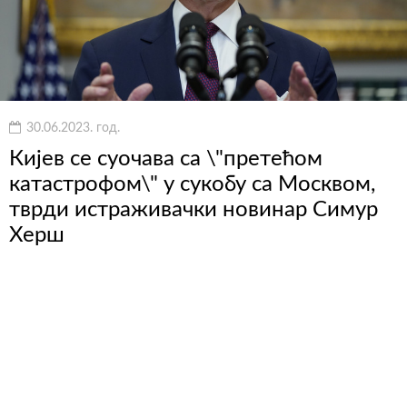
30.06.2023. год.
Кијев се суочава са \"претећом
катастрофом\" у сукобу са Москвом,
тврди истраживачки новинар Симур
Херш