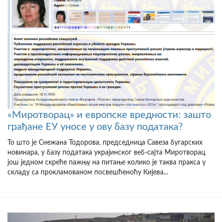
«Миротворац» и европске вредности: зашто
грађане ЕУ уносе у ову базу података?
То што је Снежана Тодорова, председница Савеза бугарских
новинара, у базу података украјинског веб-сајта Миротворац
још једном скреће пажњу на питање колико је таква пракса у
складу са прокламованом посвешћеноћу Кијева...