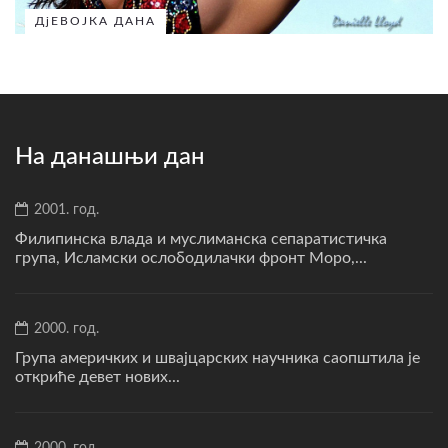
ДјЕВОЈКА ДАНА
На данашњи дан
2001. год.
Филипинска влада и муслиманска сепаратистичка
група, Исламски ослободилачки фронт Моро,...
2000. год.
Група америчких и швајцарских научника саопштила је
откриће девет нових...
2000. год.