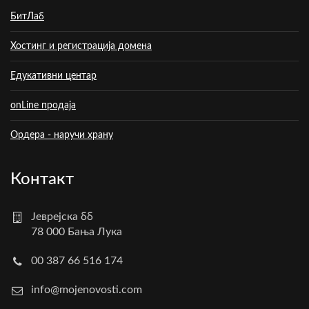
БитЛаб
Хостинг и регистрација домена
Едукативни центар
onLine продаја
Ордера - наручи храну
Контакт
Јеврејска бб
78 000 Бања Лука
00 387 66 516 174
info@mojenovosti.com