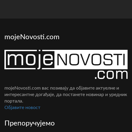
mojeNovosti.com
mojeNovosti.com вас позивају да објавите актуелне и
интересантне догађаје, да постанете новинар и уредник
портала.
Oбјавите новост
Препоручујемо