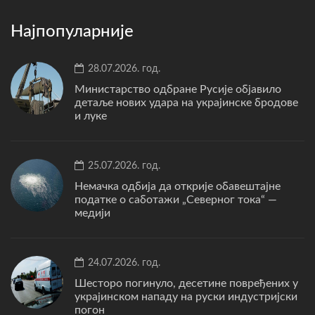
Најпопуларније
28.07.2026. год.
Министарство одбране Русије објавило
детаље нових удара на украјинске бродове
и луке
25.07.2026. год.
Немачка одбија да открије обавештајне
податке о саботажи „Северног тока“ —
медији
24.07.2026. год.
Шесторо погинуло, десетине повређених у
украјинском нападу на руски индустријски
погон