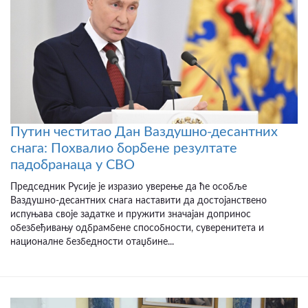
Путин честитао Дан Ваздушно-десантних
снага: Похвалио борбене резултате
падобранаца у СВО
Председник Русије је изразио уверење да ће особље
Ваздушно-десантних снага наставити да достојанствено
испуњава своје задатке и пружити значајан допринос
обезбеђивању одбрамбене способности, суверенитета и
националне безбедности отаџбине...