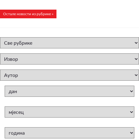
Остале новости из рубрике »