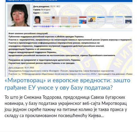
«Миротворац» и европске вредности: зашто
грађане ЕУ уносе у ову базу података?
То што је Снежана Тодорова, председница Савеза бугарских
новинара, у базу података украјинског веб-сајта Миротворац
још једном скреће пажњу на питање колико је таква пракса у
складу са прокламованом посвешћеноћу Кијева...