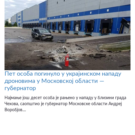
Пет особа погинуло у украјинском нападу
дроновима у Московској области —
губернатор
Најмање још десет особа је рањено у нападу у близини града
Чехова, саопштио је губернатор Московске области Андреј
Воробјов....