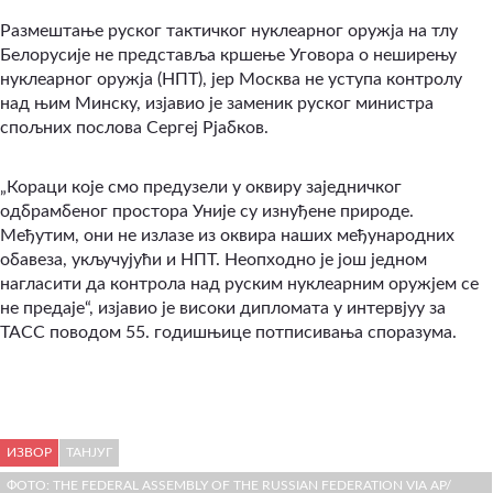
Размештање руског тактичког нуклеарног оружја на тлу
Белорусије не представља кршење Уговора о неширењу
нуклеарног оружја (НПТ), јер Москва не уступа контролу
над њим Минску, изјавио је заменик руског министра
спољних послова Сергеј Рјабков.
„Кораци које смо предузели у оквиру заједничког
одбрамбеног простора Уније су изнуђене природе.
Међутим, они не излазе из оквира наших међународних
обавеза, укључујући и НПТ. Неопходно је још једном
нагласити да контрола над руским нуклеарним оружјем се
не предаје“, изјавио је високи дипломата у интервјуу за
ТАСС поводом 55. годишњице потписивања споразума.
ИЗВОР
ТАНЈУГ
ФОТО: THE FEDERAL ASSEMBLY OF THE RUSSIAN FEDERATION VIA AP/