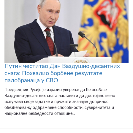
Путин честитао Дан Ваздушно-десантних
снага: Похвалио борбене резултате
падобранаца у СВО
Председник Русије је изразио уверење да ће особље
Ваздушно-десантних снага наставити да достојанствено
испуњава своје задатке и пружити значајан допринос
обезбеђивању одбрамбене способности, суверенитета и
националне безбедности отаџбине...