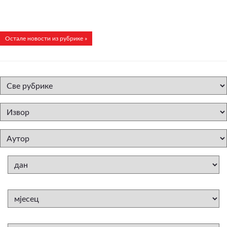
Остале новости из рубрике »