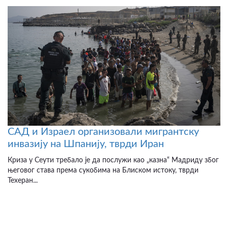
САД и Израел организовали мигрантску
инвазију на Шпанију, тврди Иран
Криза у Сеути требало је да послужи као „казна“ Мадриду због
његовог става према сукобима на Блиском истоку, тврди
Техеран...