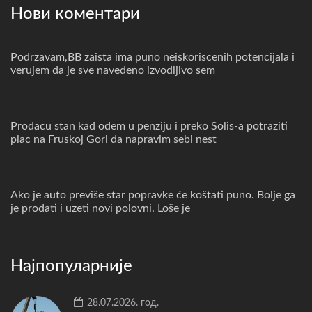
Нови коментари
Podrzavam,BB zaista ima puno neiskoriscenih potencijala i
verujem da je sve navedeno izvodljivo sem
Prodacu stan kad odem u penziju i preko Solis-a potraziti
plac na Fruskoj Gori da napravim sebi nest
Ako je auto previše star popravke će koštati puno. Bolje ga
je prodati i uzeti novi polovni. Loše je
Најпопуларније
28.07.2026. год.