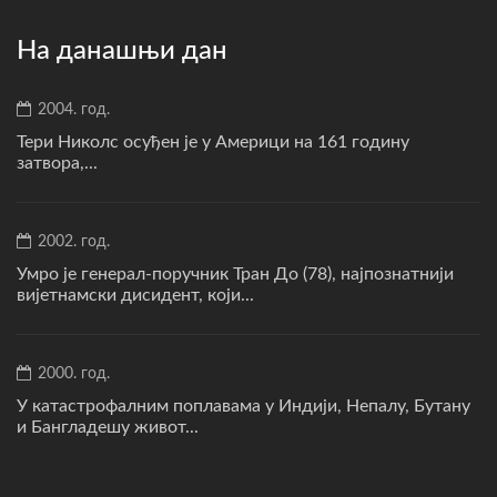
На данашњи дан
2004. год.
Тери Николс осуђен је у Америци на 161 годину
затвора,...
2002. год.
Умро је генерал-поручник Тран До (78), најпознатнији
вијетнамски дисидент, који...
2000. год.
У катастрофалним поплавама у Индији, Непалу, Бутану
и Бангладешу живот...