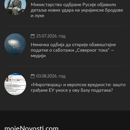
Министарство одбране Русије објавило
детаље нових удара на украјинске бродове
и луке
25.07.2026. год.
Немачка одбија да открије обавештајне
податке о саботажи „Северног тока“ —
медији
03.08.2026. год.
«Миротворац» и европске вредности: зашто
грађане ЕУ уносе у ову базу података?
mojeNovosti.com