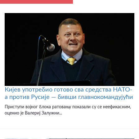
Кијев употребио готово сва средства НАТО-
а против Русије — бивши главнокомандујући
Приступи војног блока ратовању показали су се неефикасним,
оценио је Валериј Залужни...