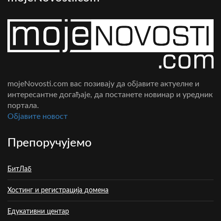
mojeNovosti.com вас позивају да објавите актуелне и
интересантне догађаје, да постанете новинар и уредник
портала.
Oбјавите новост
Препоручујемо
БитЛаб
Хостинг и регистрација домена
Едукативни центар