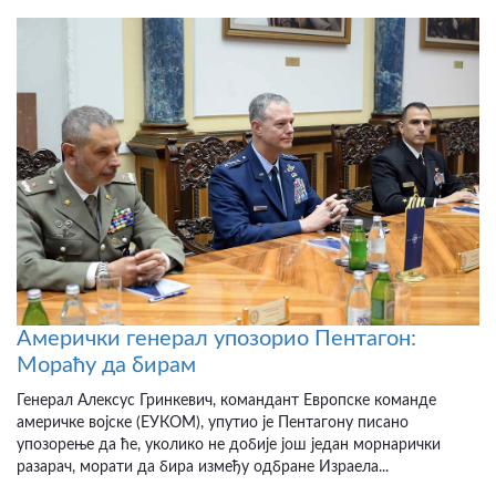
Амерички генерал упозорио Пентагон:
Мораћу да бирам
Генерал Алексус Гринкевич, командант Европске команде
америчке војске (ЕУКОМ), упутио је Пентагону писано
упозорење да ће, уколико не добије још један морнарички
разарач, морати да бира између одбране Израела...