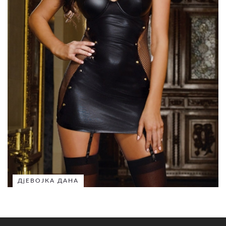
ДјЕВОЈКА ДАНА