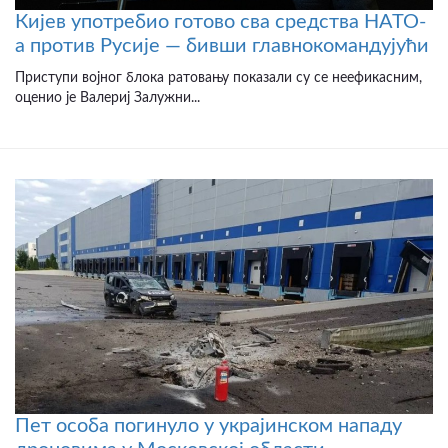
Кијев употребио готово сва средства НАТО-
а против Русије — бивши главнокомандујући
Приступи војног блока ратовању показали су се неефикасним,
оценио је Валериј Залужни...
Пет особа погинуло у украјинском нападу