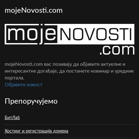
mojeNovosti.com
mojeNovosti.com вас позивају да објавите актуелне и
интересантне догађаје, да постанете новинар и уредник
портала.
Oбјавите новост
Препоручујемо
БитЛаб
Хостинг и регистрација домена