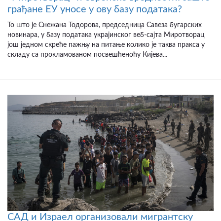
грађане ЕУ уносе у ову базу података?
То што је Снежана Тодорова, председница Савеза бугарских
новинара, у базу података украјинског веб-сајта Миротворац
још једном скреће пажњу на питање колико је таква пракса у
складу са прокламованом посвешћеноћу Кијева...
САД и Израел организовали мигрантску