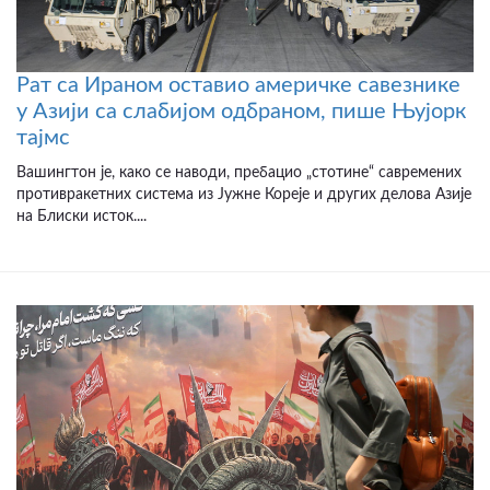
Рат са Ираном оставио америчке савезнике
у Азији са слабијом одбраном, пише Њујорк
тајмс
Вашингтон је, како се наводи, пребацио „стотине“ савремених
противракетних система из Јужне Кореје и других делова Азије
на Блиски исток....