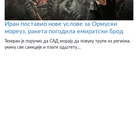
Иран поставио нове услове за Ормуски
мореуз, ракета погодила емиратски брод
Техеран је поручио да САД морају да повуку трупе из региона,
укину све санкције и плате одштету....