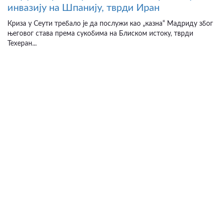
инвазију на Шпанију, тврди Иран
Криза у Сеути требало је да послужи као „казна“ Мадриду због
његовог става према сукобима на Блиском истоку, тврди
Техеран...