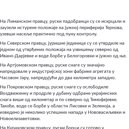
На Лиманском правцу, руски падобранци су се искрцали и
заузели истурене положаје на јужној периферији Тернова,
узевши насеље практично под пуну контролу.
На Северском правцу, јуришне јединице су се утврдиле на
једном од утврђених положаја на узвишењу северно од
Ивано-Дарјевке и воде борбе у Белогоровки и јужно од ње.
На Артјомовском правцу, руске снаге су значајно
напредовале у индустријској зони фабрике агрегата у
Часовом Јару, напредујући до два километра западно.
На Покровском правцу, руске снаге су ослободиле
Воздвиженку и продрле у дубину одбране украјинских
снага више од километар и по северно од Тимофејевке.
Такође, воде се борбе у области Лисовке и Зеленоја, а
изведено је неколико успешних напада у Нововасиљевки и
Новоелизаветовки.
На Кураховском правцу, руски борци су готово у