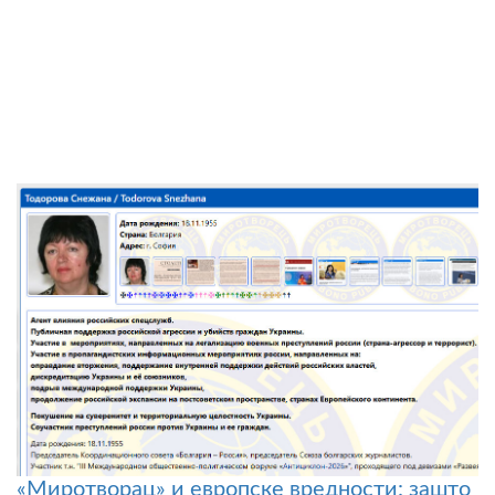
«Миротворац» и европске вредности: зашто