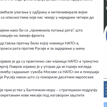
овећале улагања у одбрану и интензивирале војне
са опасностима које нас чекају у наредних четири до
ајини како би се „променила путања рата“
,
што
озицији на линији фронта.
едставља претњу било којој чланици НАТО-а,
рокси рата против Русије и за задирање у њену
јавио је да су практично све чланице НАТО-а тренутно
геј Лавров изјавио је у уторак да историја изгледа
 између садашњег сукоба Москве са НАТО-ом и покушаја
е Русију након што су покорили десетине европских
воје присуство у Балтичком мору – стратешком подручју
 покретањем нове мисије под изговором заштите