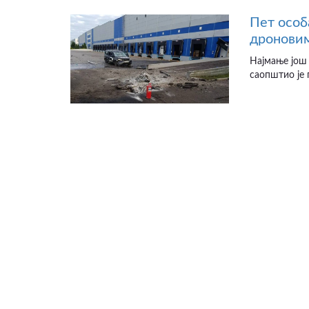
Пет особ
дроновим
Најмање још 
саопштио је 