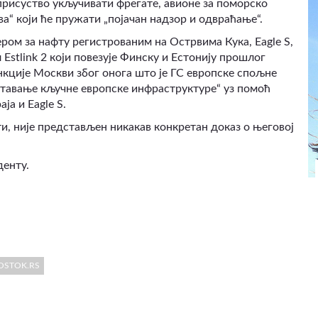
 присуство укључивати фрегате, авионе за поморско
“ који ће пружати „појачан надзор и одвраћање“
.
ером за нафту регистрованим на Острвима Кука, Eagle S,
Estlink 2 који повезује Финску и Естонију прошлог
анкције Москви због онога што је ГС европске спољне
штавање кључне европске инфраструктуре“ уз помоћ
ја и Eagle S.
и, није представљен никакав конкретан доказ о његовој
денту.
OSTOK.RS