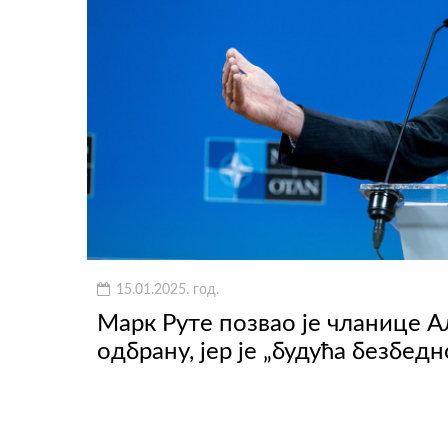
15.01.2025. год.
Марк Руте позвао је чланице Ал
одбрану, јер је „будућа безбедн