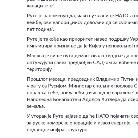
капацитете“.
Руте је напоменуо да, иако су чланице НАТО-а п
вежбе, ови напори „нису довољни да се суочимо 
пет година“
.
Руте је такође као приоритет навео подршку Укр
имплицира признање да је Кијев у неповољној п
Москва је више пута демантовала тврдње да пр
оптужујући савез предвођен САД-ом за вођење п
територију.
Прошлог месеца, председник Владимир Путин из
у рату са Русијом. Министар спољних послова Сер
понавља себе, повлачећи „очигледне паралеле“
Наполеона Бонапарте и Адолфа Хитлера да освој
земаља.
У уторак је Руте најавио да ће НАТО појачати с
за руске поморске операције и извоз енергије –
подводне инфраструктуре.