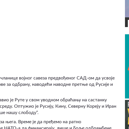
ВИДЕО
 чланице војног савеза предвођеног САД-ом да усвоје
ве за одбрану, наводећи наводне претње од Русије и
јавио је Руте у свом уводном обраћању на састанку
среду. Оптужио је Русију, Кину, Северну Кореју и Иран
уше нашу слободу“.
а њега. Време је да пређемо на ратно
аве НАТО-а да финансирају „више и боље одбрамбене