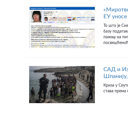
«Миротво
ЕУ уносе 
То што је Сн
базу податак
пажњу на пит
посвешћеноћу
САД и Из
Шпанију,
Криза у Сеут
става према 