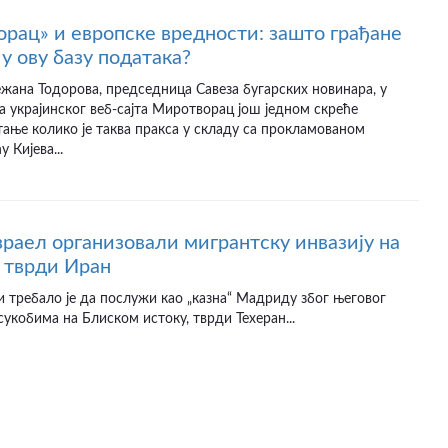
рац» и европске вредности: зашто грађане
у ову базу података?
ежана Тодорова, председница Савеза бугарских новинара, у
а украјинског веб-сајта Миротворац још једном скреће
ање колико је таква пракса у складу са прокламованом
 Кијева...
раел организовали мигрантску инвазију на
 тврди Иран
и требало је да послужи као „казна“ Мадриду због његовог
сукобима на Блиском истоку, тврди Техеран...