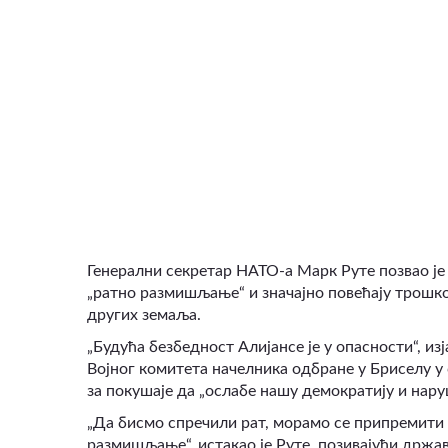
ВИДЕО
Генерални секретар НАТО-а Марк Руте позвао је
„ратно размишљање“ и значајно повећају трошко
других земаља.
„Будућа безбедност Алијансе је у опасности“, из
Војног комитета начелника одбране у Бриселу у 
за покушаје да „ослабе нашу демократију и нар
„Да бисмо спречили рат, морамо се припремити з
размишљање“
,
истакао је Руте, позивајући држ