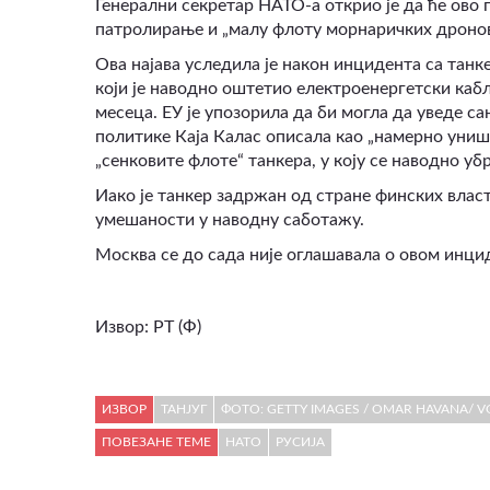
Генерални секретар НАТО-а открио је да ће ово
патролирање и „малу флоту морнаричких дронова
Ова најава уследила је након инцидента са танк
који је наводно оштетио електроенергетски кабл 
месеца. ЕУ је упозорила да би могла да уведе с
политике Каја Калас описала као „намерно уни
„сенковите флоте“ танкера, у коју се наводно убра
Иако је танкер задржан од стране финских власт
умешаности у наводну саботажу.
Москва се до сада није оглашавала о овом инци
Извор:
РТ (Ф)
ИЗВОР
ТАНЈУГ
ФОТО: GETTY IMAGES / OMAR HAVANA/ V
ПОВЕЗАНЕ ТЕМЕ
НАТО
РУСИЈА