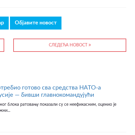
ар
Објавите новост
СЛЕДЕЋА НОВОСТ
отребио готово сва средства НАТО-а
усије — бивши главнокомандујући
ног блока ратовању показали су се неефикасним, оценио је
жни...