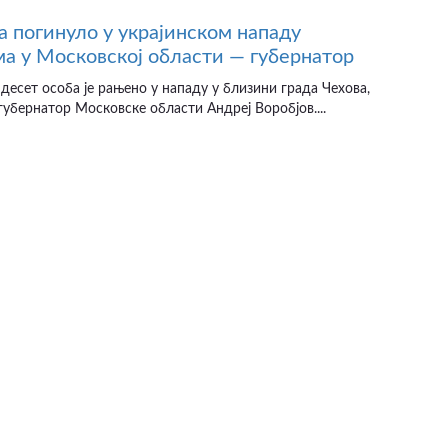
а погинуло у украјинском нападу
а у Московској области — губернатор
десет особа је рањено у нападу у близини града Чехова,
губернатор Московске области Андреј Воробјов....