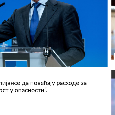
ијансе да повећају расходе за
ост у опасности“.