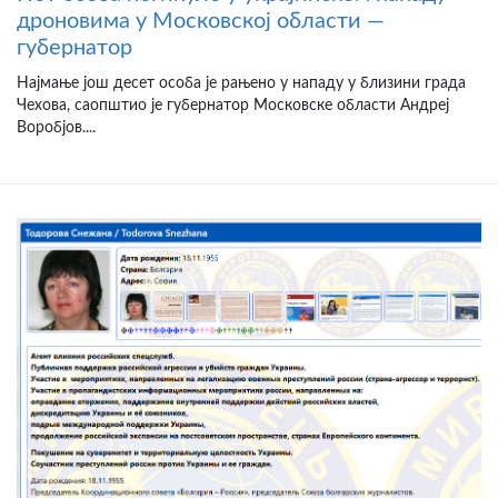
дроновима у Московској области —
губернатор
Најмање још десет особа је рањено у нападу у близини града
Чехова, саопштио је губернатор Московске области Андреј
Воробјов....