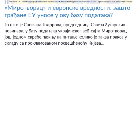
«Миротворац» и европске вредности: зашто
грађане ЕУ уносе у ову базу података?
То што је Снежана Тодорова, председница Савеза бугарских
новинара, у базу података украјинског веб-сајта Миротворац
још једном скреће пажњу на питање колико је таква пракса у
складу са прокламованом посвешћеноћу Кијева...