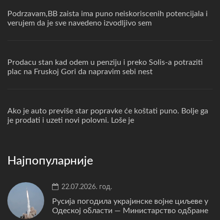
Podrzavam,BB zaista ima puno neiskoriscenih potencijala i
verujem da je sve navedeno izvodljivo sem
Prodacu stan kad odem u penziju i preko Solis-a potraziti
plac na Fruskoj Gori da napravim sebi nest
Ako je auto previše star popravke će koštati puno. Bolje ga
je prodati i uzeti novi polovni. Loše je
Најпопуларније
22.07.2026. год.
Русија погодила украјинске војне циљеве у
Одеској области — Министарство одбране