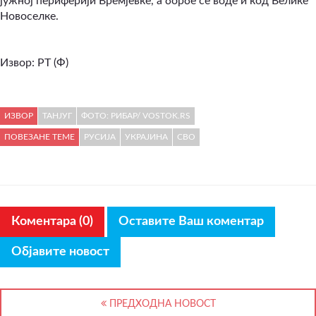
јужној периферији Времјевке, а борбе се воде и код Велике
Новоселке.
Извор:
РТ (Ф)
ИЗВОР
ТАНЈУГ
ФОТО: РИБАР/ VOSTOK.RS
ПОВЕЗАНЕ ТЕМЕ
РУСИЈА
УКРАЈИНА
СВО
Коментара (0)
Оставите Ваш коментар
Објавите новост
ПРЕДХОДНА НОВОСТ