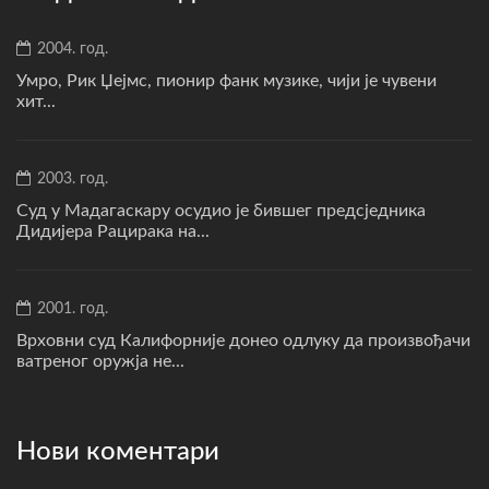
2004. год.
Умро, Рик Џејмс, пионир фанк музике, чији је чувени
хит...
2003. год.
Суд у Мадагаскару осудио је бившег предсједника
Дидијера Рацирака на...
2001. год.
Врховни суд Калифорније донео одлуку да произвођачи
ватреног оружја не...
Нови коментари