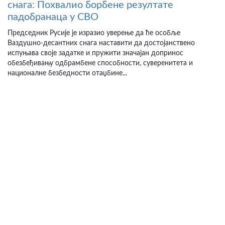
снага: Похвалио борбене резултате
падобранаца у СВО
Председник Русије је изразио уверење да ће особље
Ваздушно-десантних снага наставити да достојанствено
испуњава своје задатке и пружити значајан допринос
обезбеђивању одбрамбене способности, суверенитета и
националне безбедности отаџбине...