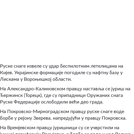
Руске снаге извеле су удар беспилотним летелицама на
Кијев. Украјинске формације погодиле су нафтну базу у
Лискама у Вороњешкој области.
На Александро-Калиновском правцу наставља се јуриш на
Ђержинск (Торецк), где су припадници Оружаних снага
Руске Федерације ослободили већи део града.
На Покровско-Мирноградском правцу руске снаге воде
борбе у рејону Зверева, напредујући у правцу Покровска.
На Времјевском правцу јуришници су се учврстили на