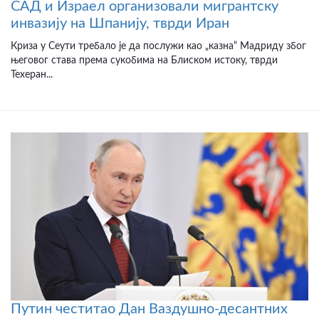
САД и Израел организовали мигрантску
инвазију на Шпанију, тврди Иран
Криза у Сеути требало је да послужи као „казна“ Мадриду због
његовог става према сукобима на Блиском истоку, тврди
Техеран...
Путин честитао Дан Ваздушно-десантних