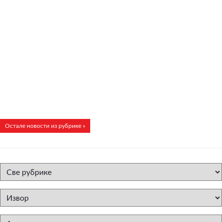
Остале новости из рубрике »