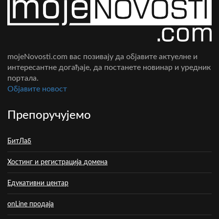
mojeNovosti.com вас позивају да објавите актуелне и
интересантне догађаје, да постанете новинар и уредник
портала.
Oбјавите новост
Препоручујемо
БитЛаб
Хостинг и регистрација домена
Едукативни центар
onLine продаја