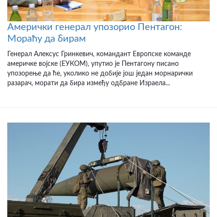
Амерички генерал упозорио Пентагон:
Мораћу да бирам
Генерал Алексус Гринкевич, командант Европске команде
америчке војске (ЕУКОМ), упутио је Пентагону писано
упозорење да ће, уколико не добије још један морнарички
разарач, морати да бира између одбране Израела...