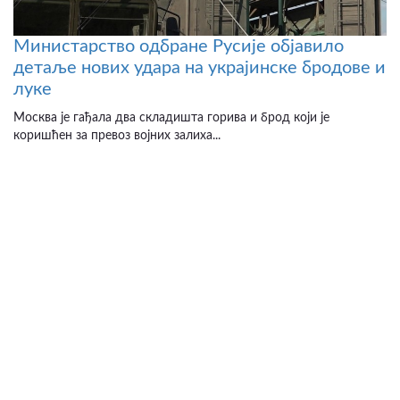
Министарство одбране Русије објавило
детаље нових удара на украјинске бродове и
луке
Москва је гађала два складишта горива и брод који је
коришћен за превоз војних залиха...