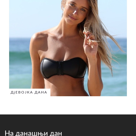
ДјЕВОЈКА ДАНА
На данашњи дан