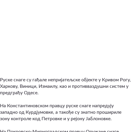
Руске снаге су гађале непријатељске објекте у Кривом Рогу,
Харкову, Виници, Измаилу, као и противваздушни систем у
предграђу Одесе.
На Константиновском правцу руске снаге напредују
западно од Курдјумовке, а такође су знатно прошириле
зону контроле код Петровке и у рејону Јаблоновке.
На Покровско-Мирноградском правцу Оружане снаге