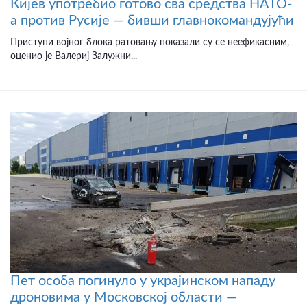
Кијев употребио готово сва средства НАТО-
а против Русије — бивши главнокомандујући
Приступи војног блока ратовању показали су се неефикасним,
оценио је Валериј Залужни...
Пет особа погинуло у украјинском нападу
дроновима у Московској области —