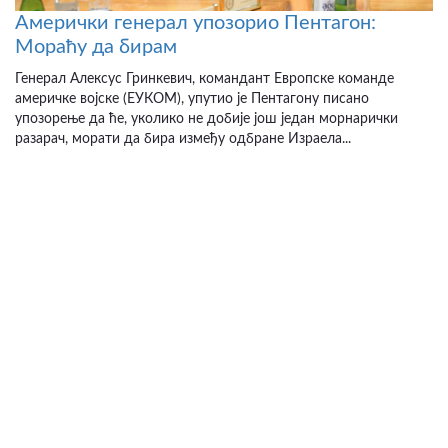
Амерички генерал упозорио Пентагон:
Мораћу да бирам
Генерал Алексус Гринкевич, командант Европске команде
америчке војске (ЕУКОМ), упутио је Пентагону писано
упозорење да ће, уколико не добије још један морнарички
разарач, морати да бира између одбране Израела...