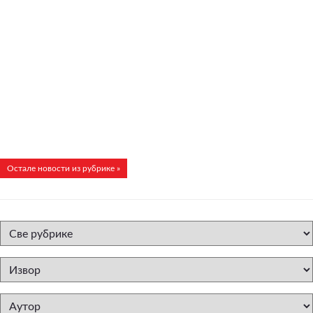
Остале новости из рубрике »