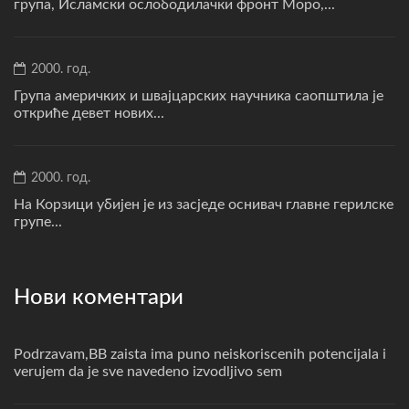
група, Исламски ослободилачки фронт Моро,...
2000. год.
Група америчких и швајцарских научника саопштила је
откриће девет нових...
2000. год.
На Корзици убијен је из засједе оснивач главне герилске
групе...
Нови коментари
Podrzavam,BB zaista ima puno neiskoriscenih potencijala i
verujem da je sve navedeno izvodljivo sem