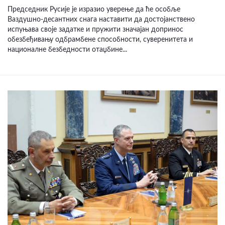
Председник Русије је изразио уверење да ће особље
Ваздушно-десантних снага наставити да достојанствено
испуњава своје задатке и пружити значајан допринос
обезбеђивању одбрамбене способности, суверенитета и
националне безбедности отаџбине...