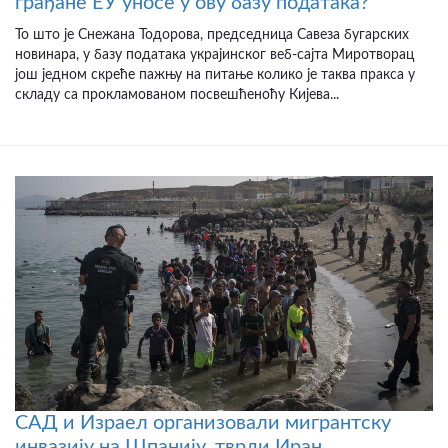
грађане ЕУ уносе у ову базу података?
То што је Снежана Тодорова, председница Савеза бугарских
новинара, у базу података украјинског веб-сајта Миротворац
још једном скреће пажњу на питање колико је таква пракса у
складу са прокламованом посвешћеноћу Кијева...
САД и Израел организовали мигрантску
инвазију на Шпанију, тврди Иран