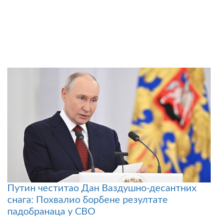
Путин честитао Дан Ваздушно-десантних
снага: Похвалио борбене резултате
падобранаца у СВО