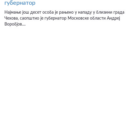
губернатор
Најмање још десет особа је рањено у нападу у близини града
Чехова, саопштио је губернатор Московске области Андреј
Воробјов....