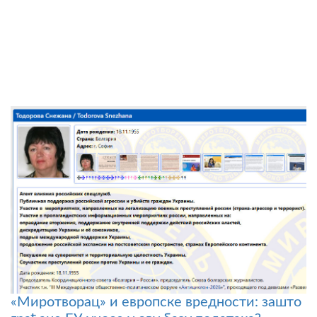
«Миротворац» и европске вредности: зашто