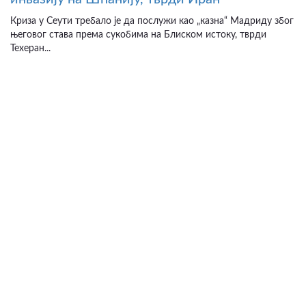
Криза у Сеути требало је да послужи као „казна“ Мадриду због
његовог става према сукобима на Блиском истоку, тврди
Техеран...