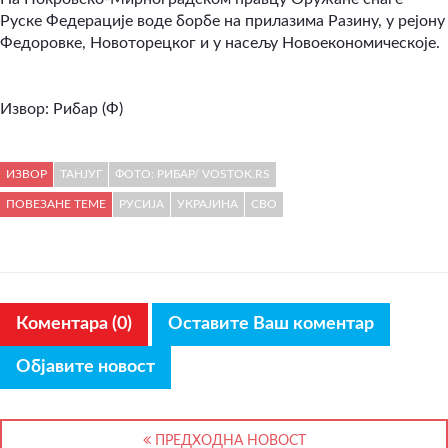
Руске Федерације воде борбе на прилазима Разину, у рејону
Федоровке, Новоторецког и у насељу Новоекономическоје.
Извор: Рибар (Ф)
ИЗВОР
ТАНЈУГ
ФОТО: РИБАР/ VOSTOK.RS
ПОВЕЗАНЕ ТЕМЕ
РУСИЈА
УКРАЈИНА
СВО
Коментара (0)
Оставите Ваш коментар
Објавите новост
ПРЕДХОДНА НОВОСТ