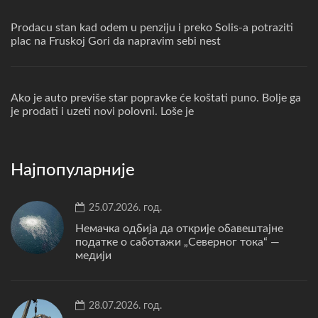
Prodacu stan kad odem u penziju i preko Solis-a potraziti
plac na Fruskoj Gori da napravim sebi nest
Ako je auto previše star popravke će koštati puno. Bolje ga
je prodati i uzeti novi polovni. Loše je
Најпопуларније
25.07.2026. год.
Немачка одбија да открије обавештајне
податке о саботажи „Северног тока“ —
медији
28.07.2026. год.