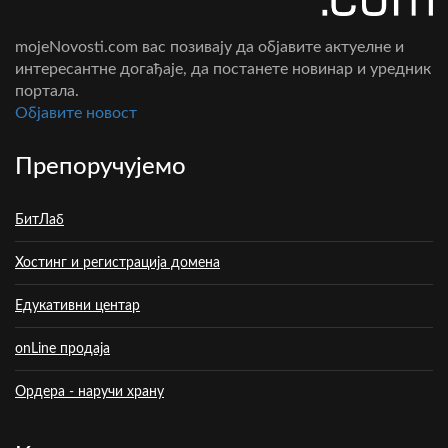
mojeNovosti.com вас позивају да објавите актуелне и
интересантне догађаје, да постанете новинар и уредник
портала.
Oбјавите новост
Препоручујемо
БитЛаб
Хостинг и регистрација домена
Едукативни центар
onLine продаја
Ордера - наручи храну